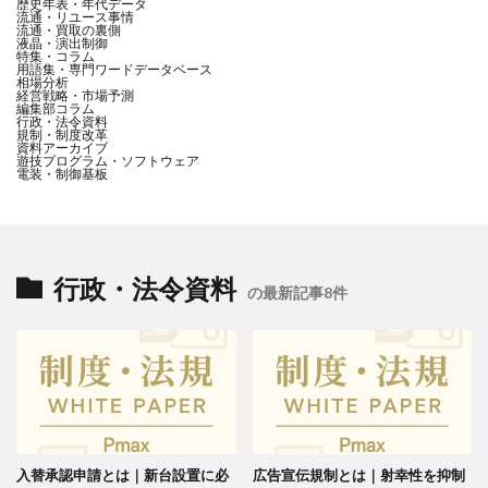
歴史年表・年代データ
流通・リユース事情
流通・買取の裏側
液晶・演出制御
特集・コラム
用語集・専門ワードデータベース
相場分析
経営戦略・市場予測
編集部コラム
行政・法令資料
規制・制度改革
資料アーカイブ
遊技プログラム・ソフトウェア
電装・制御基板
行政・法令資料
の最新記事8件
入替承認申請とは｜新台設置に必
広告宣伝規制とは｜射幸性を抑制