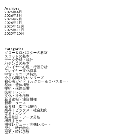
Archives
2026年4月
2026年3月
2026年2月
2026年1月
2025年12月
2025年11月
2025年10月
Categories
グロー＆ロバスターの教室
スロットの基本
データ分析・統計
パチンコの基本
プレイヤー心理・行動分析
プレイヤー文化特集
中古・リユース特集
今さら聞けないシリーズ
初心者ガイド（by グロー＆ロバスター）
役物・筐体構造
技術・構造白書
技術トレンド
文化・社会考察
新台速報・注目機種
新着ニュース
新素材・次世代技術
業界トピックス・社会動向
業界トレンド
業界統計・データ分析
機種まとめ
機種レビュー・実機レポート
歴史・時代特集
歴史・時代考察