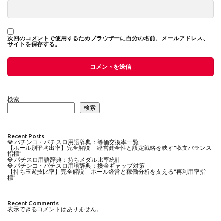
次回のコメントで使用するためブラウザーに自分の名前、メールアドレス、
サイトを保存する。
検索
検索
Recent Posts
💎 パチンコ・パチスロ用語辞典：等価交換率一覧
【ホール別平均出率】完全解説 ─ 経営健全性と設定戦略を映す“収支バランス
指標”
💎 パチスロ用語辞典：持ちメダル比率統計
💎 パチンコ・パチスロ用語辞典：換金ギャップ対策
【持ち玉遊技比率】完全解説 ─ ホール経営と稼働分析を支える“再利用率指
標”
Recent Comments
表示できるコメントはありません。