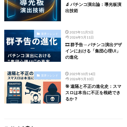
🔬 パチンコ演出論：導光板演
出技術
2025年11月5日
業界トレンド
2026年5月11日
🎞️ 群予告 ─ パチンコ演出デザ
インにおける「集団心理UI」
の進化
2025年10月14日
業界トレンド
2026年5月10日
🎯 遠隔と不正の進化史：スマ
スロは本当に不正を根絶でき
るか？