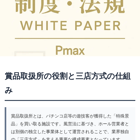
賞球制御
賞球口
賞球数
賞球数制御
賞球構造
賞球減算
超韋駄天
軍団打ち
転倒防止
転落式
転落抽選
軸受
輸出
輸出許可
轟音
逆押し
透明性
通信制御
通信制御IC
通信基板
通信断
通信設計
通信遅延補正
通気孔
通達
通風設計
連チャン
連チャン構造
連チャン機
連チャン率
連チャン補正
連打演出
連携演出
賞品取扱所の役割と三店方式の仕組
進化心理学
遊タイム
遊タイム契機
遊び方
遊技データ履歴
遊技人口
遊技史
遊技心理
み
遊技操作
遊技文化
遊技文化史
遊技文化白書
遊技機
遊技機リサイクル協会
遊技機制度
遊技機取扱主任者
遊技機史
遊技機基準改正
賞品取扱所とは、パチンコ店等の遊技客が獲得した「特殊景
品」を買い取る施設です。風営法に基づき、ホール営業者と
遊技機外装
遊技機性能試験
遊技機技術史
は別個の独立した事業体として運営されることで、業界独自
遊技機検査
遊技機検査票
遊技機申請書
の「三店方式」を支える重要な構成要素となっています。