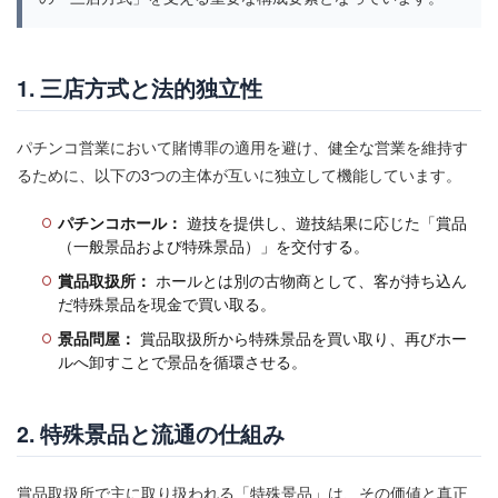
遊技機製造業許可
遊技機規則
遊技機輸出
遊技物理
遊技盤
遊技盤ユニット
遊技盤面
遊技設計
過電流保護
遠隔
遠隔操作
1. 三店方式と法的独立性
適合証
適合証明
適合試験
部品再利用
都市伝説
配置設計
金価格
釘
釘ゲージ
パチンコ営業において賭博罪の適用を避け、健全な営業を維持す
るために、以下の3つの主体が互いに独立して機能しています。
釘シメ
釘テンプレート
釘メモ
釘位置測定
釘師
釘打ち
釘打ちテンション
釘設計
パチンコホール：
遊技を提供し、遊技結果に応じた「賞品
釘読み
釘調整
釘配置
錯覚心理
（一般景品および特殊景品）」を交付する。
鍵シリンダー
閉店チェック
閉店取り切れず
賞品取扱所：
ホールとは別の古物商として、客が持ち込ん
だ特殊景品を現金で買い取る。
開閉ユニット
防塵構造
防振素材
防振設計
景品問屋：
賞品取扱所から特殊景品を買い取り、再びホー
防犯設計
防錆処理
防音設計
隠れ当たり
ルへ卸すことで景品を循環させる。
隠れ演出
集団稼働
雑所得
電サポ
電サポ回転数
電サポ抜け
電チュー
2. 特殊景品と流通の仕組み
電チュー拾い率
電力
電動ハンドル
電動ユニット
電動化
電動発射
電圧制御
賞品取扱所で主に取り扱われる「特殊景品」は、その価値と真正