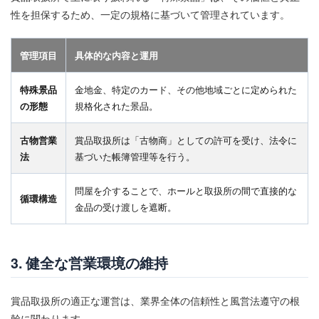
電圧降下
電子ロック
電子制御PCB
電子認証
性を担保するため、一定の規格に基づいて管理されています。
電波干渉説
電波法
電流制御
電流遮断リレー
電源トランス
電源ヒューズ
電源ユニット
管理項目
具体的な内容と運用
電源ライン
電磁ソレノイド
電装ユニット
特殊景品
金地金、特定のカード、その他地域ごとに定められた
電装冷却
電装制御
電装基板
電装安全
の形態
規格化された景品。
電装技術
電装構造
電装設計
電装部品
電装配線
電飾パターン
静電対策
静電防止
古物営業
賞品取扱所は「古物商」としての許可を受け、法令に
法
静音化
基づいた帳簿管理等を行う。
非営業用遊技機
非等価対策
音場設計
音声ROM
音声同期
音声端子
音質最適化
問屋を介することで、ホールと取扱所の間で直接的な
循環構造
音量
音響
音響制御
音響基板
音響演出
金品の受け渡しを遮断。
音響補正
音響設計
順押し
風俗営業法
風俗営業許可
風営法
風営法届出書
3. 健全な営業環境の維持
風営法改正
風営法第23条
風営法第9条
風営法違反
風読み
風車
風車下
賞品取扱所の適正な運営は、業界全体の信頼性と風営法遵守の根
風車逃げ
養分
駅前店
駆動制御
幹に関わります。