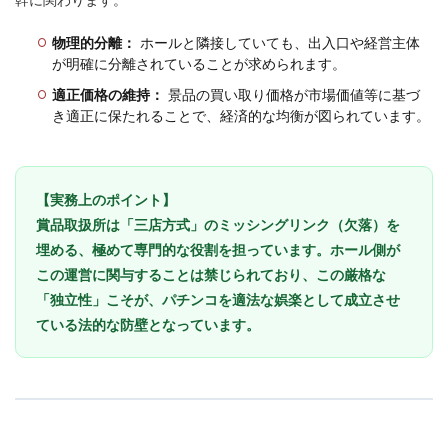
駆動回路
駆動技術
駆動機構
駆動設計
物理的分離：
高度経済成長
ホールと隣接していても、出入口や経営主体
高設定
高設定分析
高設定判別
が明確に分離されていることが求められます。
高設定確信
高速RUSH
高速遊技化
鬼がかり
適正価格の維持：
景品の買い取り価格が市場価値等に基づ
魔戒演出工学
黄金比
き適正に保たれることで、経済的な均衡が図られています。
検索
【実務上のポイント】
賞品取扱所は「三店方式」のミッシングリンク（欠落）を
埋める、極めて専門的な役割を担っています。ホール側が
この運営に関与することは禁じられており、この厳格な
「独立性」こそが、パチンコを適法な娯楽として成立させ
ている法的な防壁となっています。