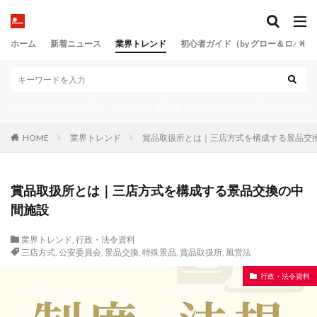
設定推測
設定攻略
設定看破
設定示唆
設定配分
設置コスト
設置ブラケット
ホーム
設置報告
新着ニュース
設置場所規制
業界トレンド
設置届出
初心者ガイド（by グロー＆ロバス
設置承認
設置期限
設置検査
設置点検
設置確認
設置許可
設置調整
設計
設計基準
パチンコ
許可制度
パチンコ 新台
診断
パチンコ 人気機種
試験モード
パチンコ メーカー別
試験制度
パチンコ 
試験基準
認定
認定制度
認定外機
HOME
業界トレンド
賞品取扱所とは｜三店方式を構成する景品交
認定機リスト
認定満了
認定申請
認定番号
認知バイアス
認証制度
誘導検出
誘導機構
賞品取扱所とは｜三店方式を構成する景品交換の中
誤操作防止
調整治具
警察庁指針
警察庁通達
間施設
財務戦略
販売業登録
責任明確化
貯メダル
貯玉
貯玉再プレイ
貯玉再利用率
業界トレンド
,
行政・法令資料
三店方式
,
公安委員会
,
景品交換
,
特殊景品
,
賞品取扱所
,
風営法
資源価値指数
資産価値
資産計上
行政・法令資料
資産運用代行
資金管理
資金耐久力
賞品交換率
賞品取扱所
賞球ストッパー