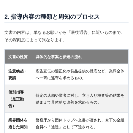
2. 指導内容の種類と周知のプロセス
文書の内容は、単なるお願いから「最後通告」に近いものまで、
その深刻度によって異なります。
文書の性質
具体的な事案と伝達の流れ
注意喚起・
広告宣伝の適正化や賞品提供の徹底など、業界全体
要請
へ一斉に遵守を求めるもの。
個別指導
特定の店舗や業者に対し、立ち入り検査等の結果を
（是正勧
踏まえて具体的な改善を求めるもの。
告）
業界団体を
警察庁から団体トップへ文書が渡され、傘下の全組
通じた周知
合員へ「通達」として下達される。