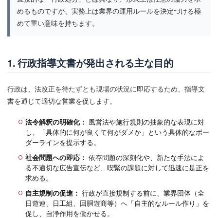
電装配線
電飾パターン
静電対策
静電防止
めるものですが、実務上は業界の運用ルールを決定づける極
静音化
非営業用遊技機
非等価対策
音場設計
めて重い意味を持ちます。
音声ROM
音声同期
音声端子
音質最適化
音量
音響
音響制御
音響基板
音響演出
1. 行政指導文書が発出される主な目的
音響補正
音響設計
順押し
風俗営業法
風俗営業許可
風営法
風営法届出書
行政は、法改正を待たずとも現場の状況に即応するため、指導文
風営法改正
風営法第23条
風営法第9条
書を通じて適切な営業を促します。
風営法違反
風読み
風車
風車下
法令解釈の明確化：
風営法や施行規則の抽象的な表現に対
風車逃げ
養分
駅前店
駆動制御
し、「具体的に何が良くて何がダメか」という具体的なボー
駆動回路
駆動技術
駆動機構
駆動設計
ダーラインを提示する。
高度経済成長
高設定
高設定分析
高設定判別
社会問題への即応：
依存問題の深刻化や、新たな手法によ
る不適切な広告宣伝など、喫緊の課題に対して迅速に是正を
高設定確信
高速RUSH
高速遊技化
鬼がかり
求める。
魔戒演出工学
黄金比
自主規制の促進：
行政が直接規制する前に、業界団体（全
日遊連、日工組、回胴遊商等）へ「自主的なルール作り」を
検索
促し、自浄作用を働かせる。