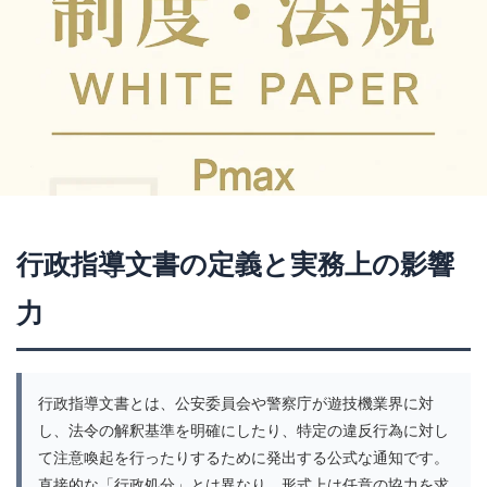
釘師
釘打ち
釘打ちテンション
釘設計
釘読み
釘調整
釘配置
錯覚心理
鍵シリンダー
閉店チェック
閉店取り切れず
開閉ユニット
防塵構造
防振素材
防振設計
防犯設計
防錆処理
防音設計
隠れ当たり
隠れ演出
集団稼働
雑所得
電サポ
電サポ回転数
電サポ抜け
電チュー
電チュー拾い率
電力
電動ハンドル
行政指導文書の定義と実務上の影響
電動ユニット
電動化
電動発射
電圧制御
力
電圧降下
電子ロック
電子制御PCB
電子認証
電波干渉説
電波法
電流制御
電流遮断リレー
電源トランス
電源ヒューズ
電源ユニット
行政指導文書とは、公安委員会や警察庁が遊技機業界に対
電源ライン
電磁ソレノイド
電装ユニット
し、法令の解釈基準を明確にしたり、特定の違反行為に対し
電装冷却
電装制御
電装基板
電装安全
て注意喚起を行ったりするために発出する公式な通知です。
電装技術
電装構造
電装設計
電装部品
直接的な「行政処分」とは異なり、形式上は任意の協力を求