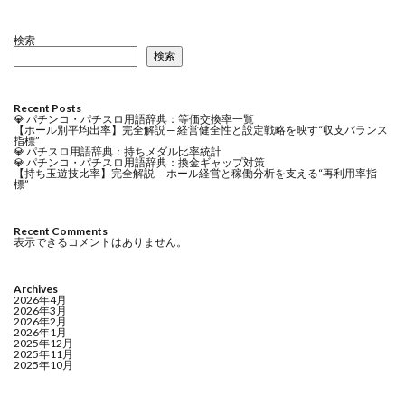
検索
検索
Recent Posts
💎 パチンコ・パチスロ用語辞典：等価交換率一覧
【ホール別平均出率】完全解説 ─ 経営健全性と設定戦略を映す“収支バランス
指標”
💎 パチスロ用語辞典：持ちメダル比率統計
💎 パチンコ・パチスロ用語辞典：換金ギャップ対策
【持ち玉遊技比率】完全解説 ─ ホール経営と稼働分析を支える“再利用率指
標”
Recent Comments
表示できるコメントはありません。
Archives
2026年4月
2026年3月
2026年2月
2026年1月
2025年12月
2025年11月
2025年10月