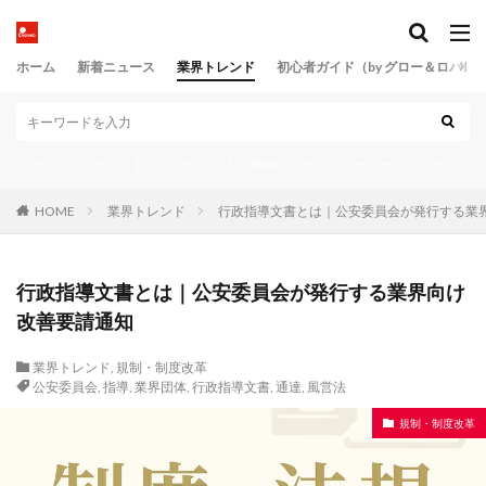
連チャン
連チャン構造
連チャン機
連チャン率
連チャン補正
連打演出
連携演出
ホーム
新着ニュース
業界トレンド
初心者ガイド（by グロー＆ロバス
進化心理学
遊タイム
遊タイム契機
遊び方
遊技データ履歴
遊技人口
遊技史
遊技心理
遊技操作
遊技文化
遊技文化史
遊技文化白書
パチンコ
パチンコ 新台
パチンコ 人気機種
パチンコ メーカー別
パチンコ 
遊技機
遊技機リサイクル協会
遊技機制度
遊技機取扱主任者
遊技機史
遊技機基準改正
HOME
業界トレンド
行政指導文書とは｜公安委員会が発行する業
遊技機外装
遊技機性能試験
遊技機技術史
遊技機検査
遊技機検査票
遊技機申請書
行政指導文書とは｜公安委員会が発行する業界向け
遊技機製造業許可
遊技機規則
遊技機輸出
改善要請通知
遊技物理
遊技盤
遊技盤ユニット
遊技盤面
業界トレンド
,
規制・制度改革
遊技設計
過電流保護
遠隔
遠隔操作
公安委員会
,
指導
,
業界団体
,
行政指導文書
,
通達
,
風営法
適合証
適合証明
適合試験
部品再利用
規制・制度改革
都市伝説
配置設計
金価格
釘
釘ゲージ
釘シメ
釘テンプレート
釘メモ
釘位置測定