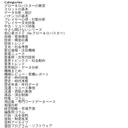
Categories
グロー＆ロバスターの教室
スロットの基本
データ分析・統計
パチンコの基本
プレイヤー心理・行動分析
プレイヤー文化特集
中古・リユース特集
今さら聞けないシリーズ
初心者ガイド（by グロー＆ロバスター）
役物・筐体構造
技術・構造白書
技術トレンド
文化・社会考察
新台速報・注目機種
新着ニュース
新素材・次世代技術
業界トピックス・社会動向
業界トレンド
業界統計・データ分析
機種まとめ
機種レビュー・実機レポート
歴史・時代特集
歴史・時代考察
歴史年表・年代データ
流通・リユース事情
流通・買取の裏側
液晶・演出制御
特集・コラム
用語集・専門ワードデータベース
相場分析
経営戦略・市場予測
編集部コラム
行政・法令資料
規制・制度改革
資料アーカイブ
遊技プログラム・ソフトウェア