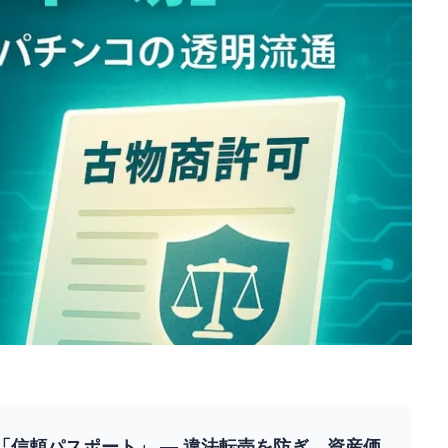
「信頼パスポート」 ― 違法転売を防ぎ、資産価