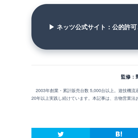
▶ ネッツ公式サイト：公的許
監修：
2003年創業・累計販売台数 5,000台以上。遊
20年以上実践し続けています。本記事は、古物営業法