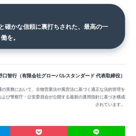
可と確かな信頼に裏打ちされた、最高の一
働を。
野口智行（有限会社グローバルスタンダード 代表取締役）
技機流通の実務において、古物営業法や風営法に基づく適正な法的管理を
および警察庁・公安委員会が公開する最新の運用指針に基づき構成
されています。