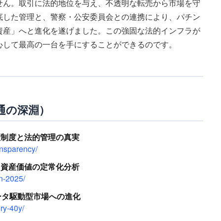
せん。取引に法的地位を与え、不透明な転売から市場を守
底した管理と、警察・公安委員会との連携により、パチン
資産」へと進化を遂げました。この強固な法的インフラが
心して最高の一台を手にすることができるのです。
通の深淵）
証制度と法的管理の真実
ansparency/
・資産価値の定常化分析
on-2025/
ータ駆動型市場への進化
ry-40y/