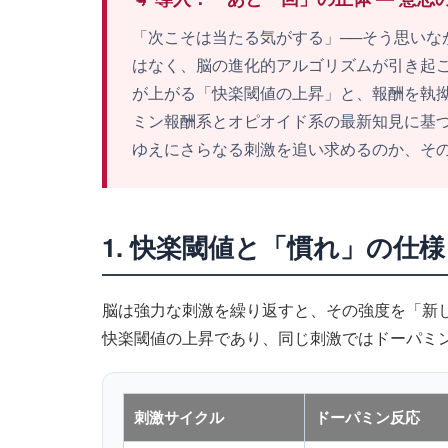
「次こそは当たる気がする」──そう思いな
はなく、脳の進化的アルゴリズムが引き起
が上がる「快楽閾値の上昇」と、報酬を執
ミン報酬系とオピオイド系の最新知見に基
ゆえにさらなる刺激を追い求めるのか、そ
1. 快楽閾値と「慣れ」の仕
脳は強力な刺激を繰り返すと、その強度を「新
快楽閾値の上昇であり、同じ刺激ではドーパミ
刺激サイクル
ドーパミン反応