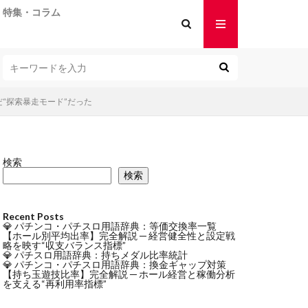
特集・コラム
“探索暴走モード”だった
検索
検索
Recent Posts
💎 パチンコ・パチスロ用語辞典：等価交換率一覧
【ホール別平均出率】完全解説 ─ 経営健全性と設定戦
略を映す“収支バランス指標”
💎 パチスロ用語辞典：持ちメダル比率統計
💎 パチンコ・パチスロ用語辞典：換金ギャップ対策
【持ち玉遊技比率】完全解説 ─ ホール経営と稼働分析
を支える“再利用率指標”