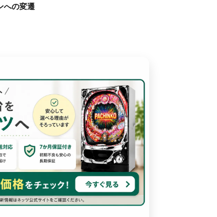
ンへの変遷