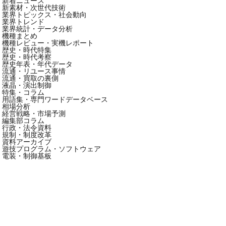
新着ニュース
新素材・次世代技術
業界トピックス・社会動向
業界トレンド
業界統計・データ分析
機種まとめ
機種レビュー・実機レポート
歴史・時代特集
歴史・時代考察
歴史年表・年代データ
流通・リユース事情
流通・買取の裏側
液晶・演出制御
特集・コラム
用語集・専門ワードデータベース
相場分析
経営戦略・市場予測
編集部コラム
行政・法令資料
規制・制度改革
資料アーカイブ
遊技プログラム・ソフトウェア
電装・制御基板