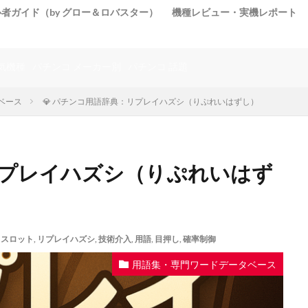
者ガイド（by グロー＆ロバスター）
機種レビュー・実機レポート
気機種
パチンコ メーカー別
パチンコ 話題
ベース
💎 パチンコ用語辞典：リプレイハズシ（りぷれいはずし）
リプレイハズシ（りぷれいはず
,
スロット
,
リプレイハズシ
,
技術介入
,
用語
,
目押し
,
確率制御
用語集・専門ワードデータベース