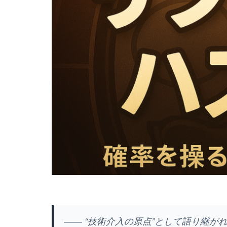
―― “技術介入の原点”として語り継が