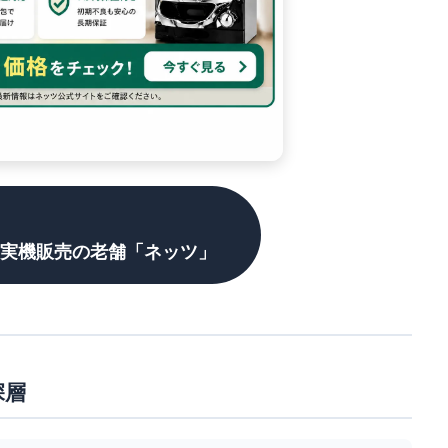
コ実機販売の老舗「ネッツ」
深層