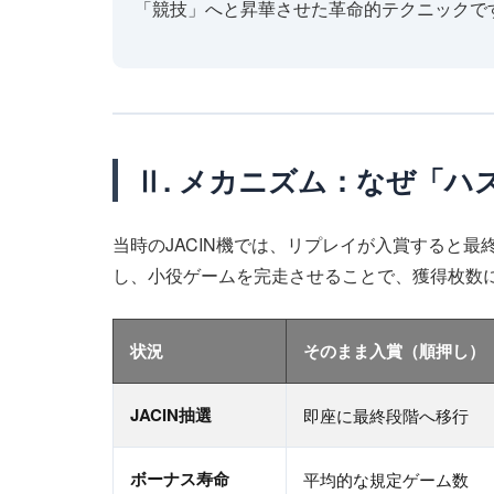
「競技」へと昇華させた革命的テクニックで
Ⅱ. メカニズム：なぜ「ハ
当時のJACIN機では、リプレイが入賞すると
し、小役ゲームを完走させることで、獲得枚数
状況
そのまま入賞（順押し）
JACIN抽選
即座に最終段階へ移行
ボーナス寿命
平均的な規定ゲーム数