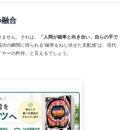
の融合
りません。それは、
「人間が確率と向き合い、自らの手で
功の瞬間に得られる“確率をねじ伏せた支配感”は、現代
イヤーの矜持」と言えるでしょう。