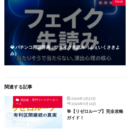
Next
💎 パチンコ用語辞典：フェイク先読み（ふぇいくさきよ
み）
関連する記事
2026年1月25日
用語集・専門ワードデータベ
2026年5月16日
ース
🎯【リゼロループ】完全攻略
ガイド！