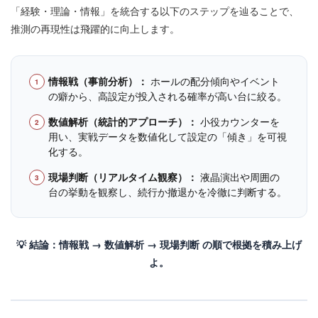
「経験・理論・情報」を統合する以下のステップを辿ることで、
推測の再現性は飛躍的に向上します。
情報戦（事前分析）：
ホールの配分傾向やイベント
の癖から、高設定が投入される確率が高い台に絞る。
数値解析（統計的アプローチ）：
小役カウンターを
用い、実戦データを数値化して設定の「傾き」を可視
化する。
現場判断（リアルタイム観察）：
液晶演出や周囲の
台の挙動を観察し、続行か撤退かを冷徹に判断する。
💡 結論：情報戦 → 数値解析 → 現場判断 の順で根拠を積み上げ
よ。