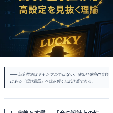
―― 設定推測はギャンブルではない。演出や確率の背後
にある「設計意図」を読み解く知的作業である。
Ⅰ. 定義と本質 ― 「台の設計上の性