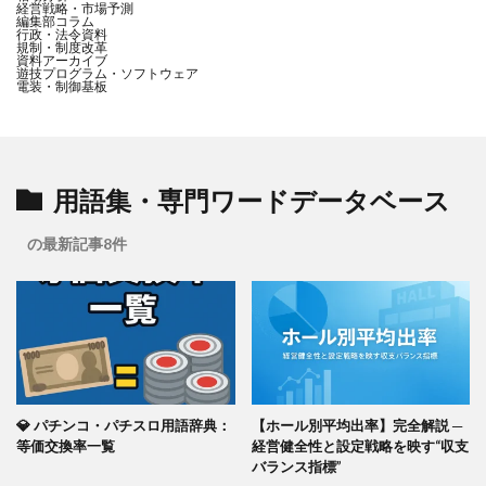
経営戦略・市場予測
編集部コラム
行政・法令資料
規制・制度改革
資料アーカイブ
遊技プログラム・ソフトウェア
電装・制御基板
用語集・専門ワードデータベース
の最新記事8件
💎 パチンコ・パチスロ用語辞典：
【ホール別平均出率】完全解説 ─
等価交換率一覧
経営健全性と設定戦略を映す“収支
バランス指標”