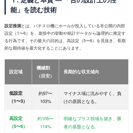
能」を読む技術
設定推測
とは、パチスロ機にホールが投入している非公開の内部
設定（1〜6）を、遊技中の挙動や統計データから論理的に推定す
る行為です。その最大の目的は、高設定（5〜6）を見抜き、長期
的な期待値を最大化することにあります。
機械割
設定域
長期的な収支傾向
（目安）
低設定
約97〜
マイナス域に沈みやすく、負
（1〜3）
103%
けの原因となる。
高設定
約105〜
明確なプラス領域を描き、勝
（5〜6）
114%
者の基盤となる。