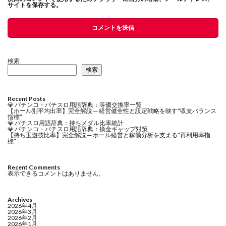
サイトを保存する。
検索
検索
Recent Posts
💎 パチンコ・パチスロ用語辞典：等価交換率一覧
【ホール別平均出率】完全解説 ─ 経営健全性と設定戦略を映す“収支バランス
指標”
💎 パチスロ用語辞典：持ちメダル比率統計
💎 パチンコ・パチスロ用語辞典：換金ギャップ対策
【持ち玉遊技比率】完全解説 ─ ホール経営と稼働分析を支える“再利用率指
標”
Recent Comments
表示できるコメントはありません。
Archives
2026年4月
2026年3月
2026年2月
2026年1月