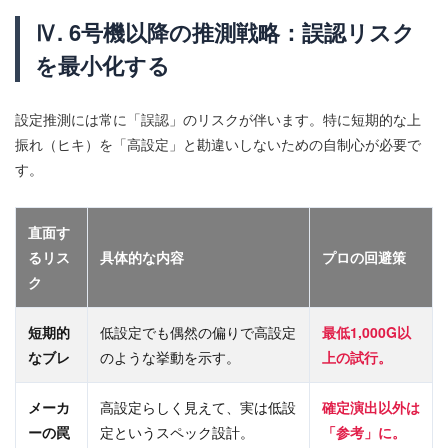
Ⅳ. 6号機以降の推測戦略：誤認リスク
を最小化する
設定推測には常に「誤認」のリスクが伴います。特に短期的な上
振れ（ヒキ）を「高設定」と勘違いしないための自制心が必要で
す。
直面す
るリス
具体的な内容
プロの回避策
ク
短期的
低設定でも偶然の偏りで高設定
最低1,000G以
なブレ
のような挙動を示す。
上の試行。
メーカ
高設定らしく見えて、実は低設
確定演出以外は
ーの罠
定というスペック設計。
「参考」に。