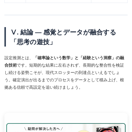
Ⅴ. 結論 ― 感覚とデータが融合する
「思考の遊技」
設定推測とは、
「確率論という数学」と「経験という洞察」の融
合技術
です。短期的な結果に左右されず、長期的な整合性を検証
し続ける姿勢こそが、現代スロッターの到達点といえるでしょ
う。確定演出が出るまでのプロセスをデータとして積み上げ、根
拠ある信頼で高設定を追い続けましょう。