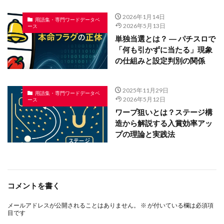
2026年1月14日
用語集・専門ワードデータベ
2026年5月13日
ース
単独当選とは？ ― パチスロで
「何も引かずに当たる」現象
の仕組みと設定判別の関係
2025年11月29日
用語集・専門ワードデータベ
2026年5月12日
ース
ワープ狙いとは？ステージ構
造から解説する入賞効率アッ
プの理論と実践法
コメントを書く
メールアドレスが公開されることはありません。
※
が付いている欄は必須項
目です