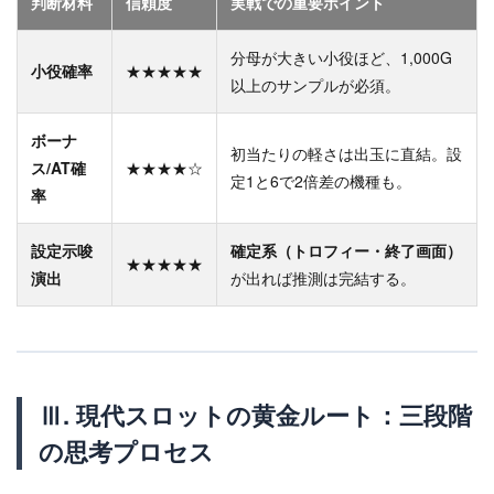
判断材料
信頼度
実戦での重要ポイント
分母が大きい小役ほど、1,000G
小役確率
★★★★★
以上のサンプルが必須。
ボーナ
初当たりの軽さは出玉に直結。設
ス/AT確
★★★★☆
定1と6で2倍差の機種も。
率
設定示唆
確定系（トロフィー・終了画面）
★★★★★
演出
が出れば推測は完結する。
Ⅲ. 現代スロットの黄金ルート：三段階
の思考プロセス