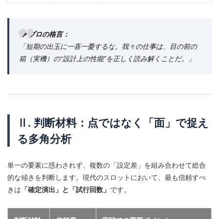
🗣️ プロの格言：
「短期の出玉に一喜一憂するな。我々の仕事は、目の前の
箱（実機）の“設計上の性能”を正しく読み解くことだ。」
Ⅱ. 判断材料：点ではなく「面」で捉え
る多角分析
単一の要素に惑わされず、複数の「設定差」を組み合わせて総合
的な傾きを判断します。現代のスロットにおいて、最も信頼すべ
きは
「確定演出」と「試行回数」
です。