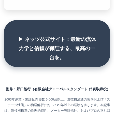
▶ ネッツ公式サイト：最新の流体
力学と信頼が保証する、最高の一
台を。
監修：野口智行（有限会社グローバルスタンダード 代表取締役）
2003年創業・累計販売台数 5,000台以上。遊技機流通の実務および「ス
テージ性能」の物理解析において20年以上の経験を有します。本記事
は、遊技機構造の物理的特性、メーカー設計指針、およびプロの立ち回