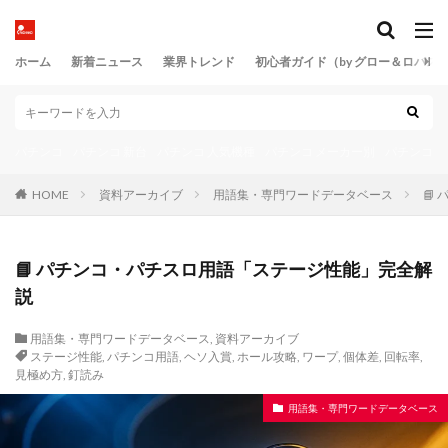
風営法違反
風読み
風車
風車下
風車逃げ
養分
駅前店
駆動制御
ホーム
新着ニュース
業界トレンド
初心者ガイド（by グロー＆ロバス
駆動回路
駆動技術
駆動機構
駆動設計
高度経済成長
高設定
高設定分析
高設定判別
高設定確信
高速RUSH
高速遊技化
鬼がかり
パチンコ
パチンコ 新台
パチンコ 人気機種
パチンコ メーカー別
パチンコ 
魔戒演出工学
黄金比
HOME
資料アーカイブ
用語集・専門ワードデータベース
📘
検索
📘 パチンコ・パチスロ用語「ステージ性能」完全解
説
用語集・専門ワードデータベース
,
資料アーカイブ
ステージ性能
,
パチンコ用語
,
ヘソ入賞
,
ホール攻略
,
ワープ
,
個体差
,
回転率
,
見極め方
,
釘読み
用語集・専門ワードデータベース