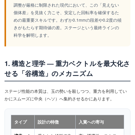
調整が厳格に制限された現代において、この「見えない
個体差」を見抜く力こそ、安定した回転率を確保するた
めの最重要スキルです。わずか0.1mmの段差や0.2度の傾
きがもたらす期待値の差。ステージという最終ラインの
科学を解明します。
1. 構造と理学 ― 重力ベクトルを最大化さ
せる「谷構造」のメカニズム
ステージ性能の本質は、玉の勢いを殺しつつ、重力を利用してい
かにスムーズに中央（ヘソ）へ集約させるかにあります。
タイプ
設計の特徴
入賞への寄与