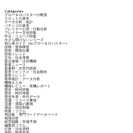
Categories
グロー＆ロバスターの教室
スロットの基本
データ分析・統計
パチンコの基本
プレイヤー心理・行動分析
プレイヤー文化特集
中古・リユース特集
今さら聞けないシリーズ
初心者ガイド（by グロー＆ロバスター）
役物・筐体構造
技術・構造白書
技術トレンド
文化・社会考察
新台速報・注目機種
新着ニュース
新素材・次世代技術
業界トピックス・社会動向
業界トレンド
業界統計・データ分析
機種まとめ
機種レビュー・実機レポート
歴史・時代特集
歴史・時代考察
歴史年表・年代データ
流通・リユース事情
流通・買取の裏側
液晶・演出制御
特集・コラム
用語集・専門ワードデータベース
相場分析
経営戦略・市場予測
編集部コラム
行政・法令資料
規制・制度改革