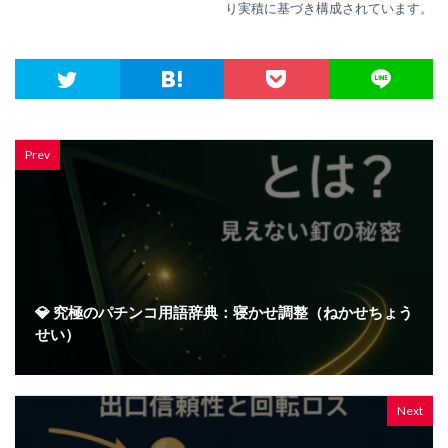
り実積に基づき構成されています。
Prev
💎 究極のパチンコ用語辞典：寝かせ調整（ねかせちょう
せい）
Next