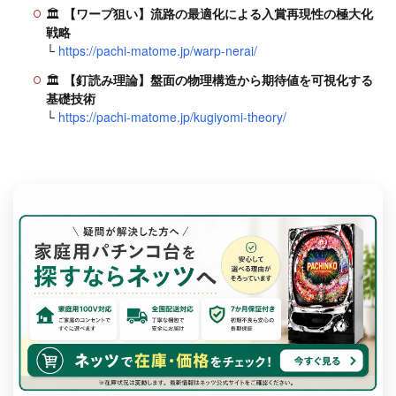
🏛
【ワープ狙い】流路の最適化による入賞再現性の極大化
戦略
└
https://pachi-matome.jp/warp-nerai/
🏛
【釘読み理論】盤面の物理構造から期待値を可視化する
基礎技術
└
https://pachi-matome.jp/kugiyomi-theory/