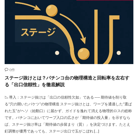
制御
制御テーブル
制御基板
割り込み処理
効果音
勝ち方
勝ち方講座
勝ち逃げ
勝てる台
勝率
勝率アップ
勝率体感
勝率向上
勝率管理
匂い対策
北斗の拳
北電子
単独当選
単発
印刷技術
即ヤメ
即時報酬
反射センサー
反射制御
収支
収束
収益循環
取りこぼし
取り置き
0件
古物商許可
可動役物
可視化
台パン
ステージ抜けとは？パチンコ台の物理構造と回転率を左右す
台確保
台選び
右打ち
右打ちランプ
る「出口信頼性」を徹底解説
右打ち構造
合格証明
同期信号
同期構造
📉 導入：ステージ抜けは「出口の信頼性欠如」である ── 期待値を削り取
同期演出
名古屋
名機
名機アーカイブ
る“穴の開いたバケツ”の物理構造 ステージ抜けとは、ワープを通過した“選ば
名機レビュー
呼び出しランプ
命釘
品質保証
れた玉”がヘソ（始動口）に届かず、ガイドを逸れて消える物理的ロスの総称
です。パチンコにおいてワープ入口の広さが「期待値の投入量」を示すなら
品質管理
営業停止
営業停止命令
ば、ステージ抜け率は「期待値の歩留まり（質）」を決定づけます。たとえ
営業利益率改善
営業区域
営業変更
営業継続
釘調整が優秀であっても、ステージ出口で玉がこぼれ […]
営業許可証
回収報告
回収日
回収費用