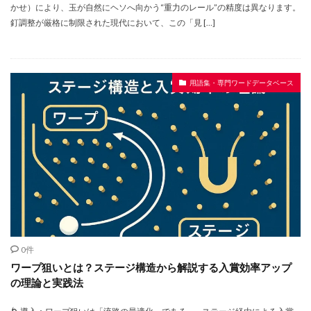
かせ）により、玉が自然にヘソへ向かう“重力のレール”の精度は異なります。
実機レポート
実機改造禁止
実測出率
釘調整が厳格に制限された現代において、この「見 […]
実質ボーダー
実践データノート
客層変化
宵越し
宵越し狙い
家スロ
家パチ
家パチ設置
寄り釘
寝かせ
寝かせ調整
用語集・専門ワードデータベース
封印
封印検査
封印番号
封印確認
専業
専門ホール
射幸心
射幸性
射幸性基準
射幸性抑制
導光板
導光板演出技術
導光設計
導通検査
導電体パネル
小当たり
小当たりRUSH
小役カウント
小役確率
届出
展示機
島
島一斉放出
工学
工業史
左打ち
差分解析
差枚
差枚2400枚
0件
差枚リミット
巻線抵抗
市場分析
市場変化
ワープ狙いとは？ステージ構造から解説する入賞効率アップ
市場戦略
市場透明化
平和
平和工業
の理論と実践法
幾何分布
広告宣伝規制
広告規制
広告規制]