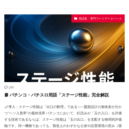
回胴遊商
回転体
回転体ユニット
回転率
固定ボルト
固定金具
国税庁通達
圧着端子
用語集・専門ワードデータベース
在庫回転
地域差
地域調和
型式同一性
型式変更申請
型式試験
基板コネクタ
基礎知識
報酬予測誤差
報酬演出
報酬系
報酬系ドーパミン
増玉
変動停止予告
変動制御ROM
変圧器
外為法
外部ROMチェック
大型店
大工の源さん
大当たり振り分け
大当たり機構
大数の法則
大都技研
大須
天井
天井時短
天井狙い
0件
天国モード
天国ループ
奇跡の瞬間
子役確率
📘 パチンコ・パチスロ用語「ステージ性能」完全解説
学び方
学習システム
安全制御
安全回路
📐 導入：ステージ性能は「出口の数理」である ── 盤面設計の個体差が分か
安全性
安全規格
安全設計
安定支持
つ“ヘソ入賞率”の最終境界 パチンコにおいて、釘読みが「玉の入口」を評価
する技術であるならば、ステージ性能は「玉の出口」を支配する物理的評価
安定稼働
定額法
実写演出
実効出玉
軸です。同一機種であっても、製造上のわずかな公差や設置環境の歪み（寝
実効性能
実戦テクニック
実戦理論