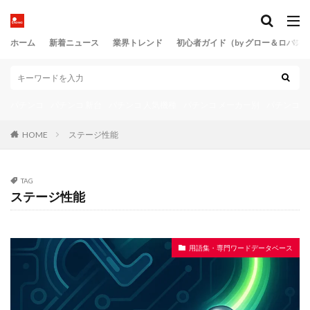
停止制御
停電対策
傾斜角
傾斜設計
先バレ
先読みゾーン
先読み予告
光学UI
ホーム
新着ニュース
業界トレンド
初心者ガイド（by グロー＆ロバス
光学センサー
光学検出
光学検知
光学設計
光拡散構造
光演出
入れ替え
入出力制御
入力デバイス
入力制御
入店ガイド
パチンコ
パチンコ 新台
パチンコ 人気機種
パチンコ メーカー別
パチンコ 
入替承認申請
入賞制御
入賞口
入賞口制御
HOME
ステージ性能
入賞導流
入賞時光表現
入賞検知
入賞装置
入賞誘導
全台系
全商協
全商協・日遊協データ
全商協オークション
TAG
ステージ性能
全回転演出
全図柄テンパイ
全日遊連
公安委員会
公安委員会報告書
公安委員会講習会
公開情報
共振解析
内部カウンタ
内部不正
用語集・専門ワードデータベース
内部制御
内部循環
内部抽選
内部状態
再プレイ
再プレイ回数制限
再プレイ率
再利用
再利用禁止
再抽選演出
再整備