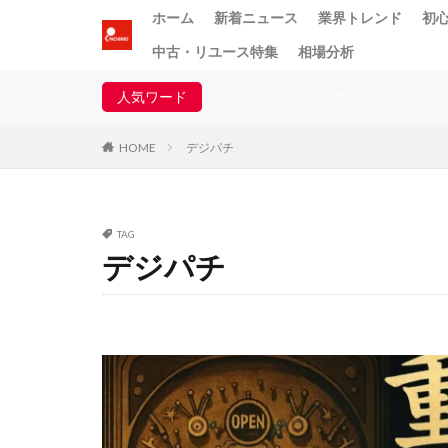
初心者
初心
ホーム
新着ニュース
業界トレンド
初心
制作工程
制
中古・リユース特集
相場分析
勝ち逃げ
勝
人気ワード
パチンコ
パチンコ 新台
パチンコ 人
北斗の拳
北
反射制御
収
HOME
デジパチ
可視化
台パ
同期信号
同
呼び出しランプ
TAG
営業区域
営
デジパチ
回転体
回転
地域差
地域
報酬予測誤差
変圧器
外為
大数の法則
奇跡の瞬間