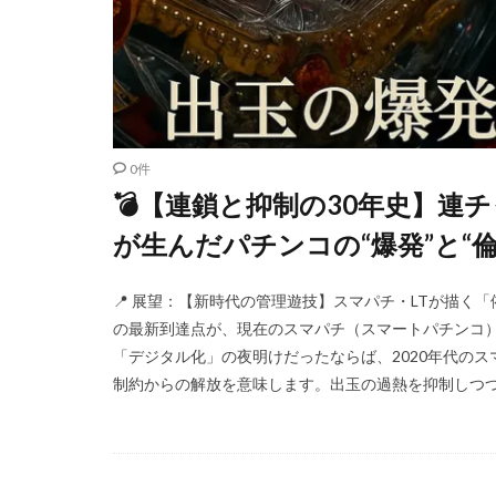
景品交換
景
有利区間ランプ
期待値思考
条例
東日本
検定ラベル
0件
検定試験手順書
💣【連鎖と抑制の30年史】連
検知センサー
が生んだパチンコの“爆発”と“倫
業界分析
業
業界構造
業
📍 展望：【新時代の管理遊技】スマパチ・LTが描く
樹脂素材
機
の最新到達点が、現在のスマパチ（スマートパチンコ）と
機構設
機構
「デジタル化」の夜明けだったならば、2020年代の
歴史
残保留
制約からの解放を意味します。出玉の過熱を抑制しつつ、
法人出品
法
流通制度
流
液晶バックライト