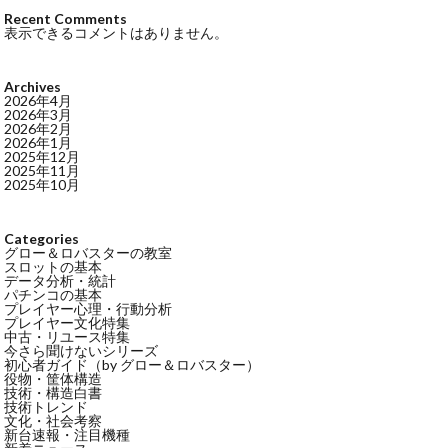
実戦テクニック
Recent Comments
表示できるコメントはありません。
ノート
寝かせ
Archives
2026年4月
射幸心
射幸性
2026年3月
2026年2月
導電体パネル
2026年1月
2025年12月
島一斉放出
2025年11月
2025年10月
巻線抵抗
広告宣伝規制
Categories
廃棄届出制度
グロー＆ロバスターの教室
スロットの基本
構造
データ分析・統計
役物制御
パチンコの基本
プレイヤー心理・行動分析
ジ
復活演出
プレイヤー文化特集
中古・リユース特集
心理分析
今さら聞けないシリーズ
初心者ガイド（by グロー＆ロバスター）
情報システム
役物・筐体構造
技術・構造白書
感情UI
技術トレンド
文化・社会考察
役
成立役示唆
新台速報・注目機種