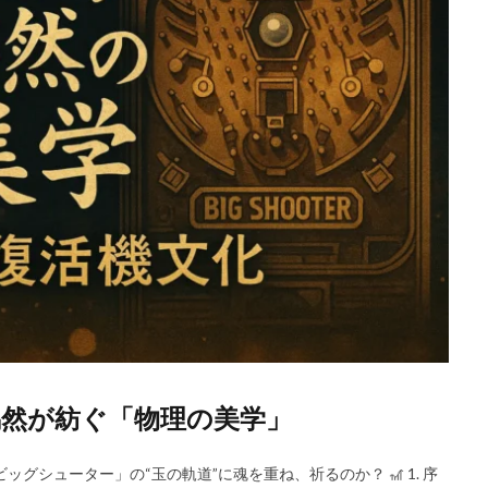
定支持
安定稼働
定額法
実写演出
実効出玉
実効性能
機レポート
実機改造禁止
実測出率
実質ボーダー
実践データ
越し
宵越し狙い
家スロ
家パチ
家パチ設置
寄り釘
封印
封印検査
封印番号
封印確認
専業
専門ホール
射幸性抑制
導光板
導光板演出技術
導光設計
導通検査
当たりRUSH
小役カウント
小役確率
届出
展示機
島
左打ち
差分解析
差枚
差枚2400枚
差枚リミット
場変化
市場戦略
市場透明化
平和
平和工業
幾何分布
告規制]
広告費最適化
店員
店長ボタン
廃棄
廃棄処理
き戻しゾーン
強制終了モード
役物
役物センサー
役物ヒンジ
物連動演出
役物駆動
役物駆動モーター
復刻機
復活チャレン
環型経済
循環経済
循環装置
微調整
心理
心理バイアス
理学
心理設計
快感構造
快感設計
快楽閾値
快適遊技
と偶然が紡ぐ「物理の美学」
情報化
情報戦
情報流
情報解析
意思決定バイアス
感情曲線
感情演出
感情設計
慶次蓮
懐古ブーム
成立
グシューター」の“玉の軌道”に魂を重ね、祈るのか？ 🎢 1. 序