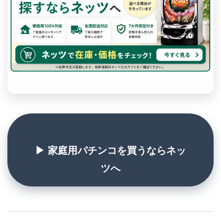
▶ 家庭用パチンコを買うならネッ
ツへ