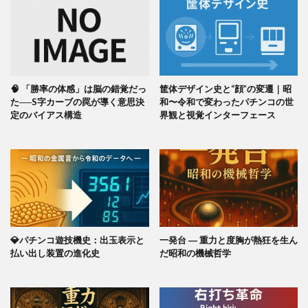
🧠 「勝率の体感」は脳の錯覚だっ
筐体デザイン史と“顔”の変遷｜昭
た──S字カーブの罠が導く意思決
和〜令和で変わったパチンコの世
定のバイアス構造
界観と視覚インターフェース
💎パチンコ遊技機史：出玉表示と
一発台 ― 重力と度胸が熱狂を生ん
払い出し装置の進化史
だ昭和の機械哲学