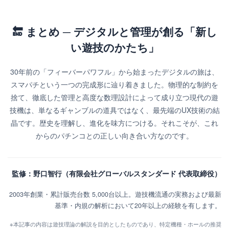
🔚 まとめ ─ デジタルと管理が創る「新し
い遊技のかたち」
30年前の「フィーバーパワフル」から始まったデジタルの旅は、
スマパチという一つの完成形に辿り着きました。物理的な制約を
捨て、徹底した管理と高度な数理設計によって成り立つ現代の遊
技機は、単なるギャンブルの道具ではなく、最先端のUX技術の結
晶です。歴史を理解し、進化を味方につける。それこそが、これ
からのパチンコとの正しい向き合い方なのです。
監修：野口智行（有限会社グローバルスタンダード 代表取締役）
2003年創業・累計販売台数 5,000台以上。遊技機流通の実務および最新
基準・内規の解析において20年以上の経験を有します。
※本記事の内容は遊技理論の解説を目的としたものであり、特定機種・ホールの推奨