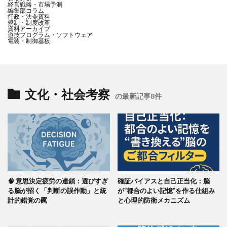
経営戦略・市場予測
編集部コラム
行政・法令資料
規制・制度改革
資料アーカイブ
遊技プログラム・ソフトウェア
電装・制御基板
文化・社会考察
の最新記事8件
🧠 意思決定疲労の連鎖：選びすぎ
確証バイアスと自己正当化：脳
る脳が招く「判断の誤作動」と統
が“都合のよい記憶”を作る仕組み
計的錯覚の罠
と心理的防衛メカニズム