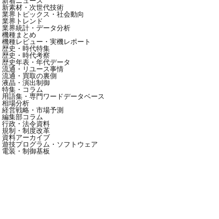
新着ニュース
新素材・次世代技術
業界トピックス・社会動向
業界トレンド
業界統計・データ分析
機種まとめ
機種レビュー・実機レポート
歴史・時代特集
歴史・時代考察
歴史年表・年代データ
流通・リユース事情
流通・買取の裏側
液晶・演出制御
特集・コラム
用語集・専門ワードデータベース
相場分析
経営戦略・市場予測
編集部コラム
行政・法令資料
規制・制度改革
資料アーカイブ
遊技プログラム・ソフトウェア
電装・制御基板