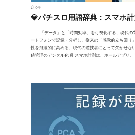
0件
💎パチスロ用語辞典：スマホ計
―― 「データ」と「時間効率」を可視化する、現代の
ートフォンで記録・分析し、従来の「感覚的立ち回り
性を飛躍的に高める、現代の遊技者にとって欠かせない情
値管理のデジタル化 📘 スマホ計測は、ホールアプリ、デ