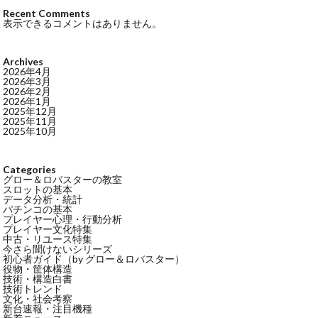
Recent Comments
表示できるコメントはありません。
Archives
2026年4月
2026年3月
2026年2月
2026年1月
2025年12月
2025年11月
2025年10月
Categories
グロー＆ロバスターの教室
スロットの基本
データ分析・統計
パチンコの基本
プレイヤー心理・行動分析
プレイヤー文化特集
中古・リユース特集
今さら聞けないシリーズ
初心者ガイド（by グロー＆ロバスター）
役物・筐体構造
技術・構造白書
技術トレンド
文化・社会考察
新台速報・注目機種