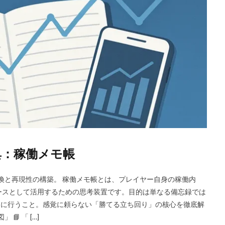
典：稼働メモ帳
の転換と再現性の構築。 稼働メモ帳とは、プレイヤー自身の稼働内
ースとして活用するための思考装置です。目的は単なる備忘録では
的に行うこと。感覚に頼らない「勝てる立ち回り」の核心を徹底解
📘 「 […]