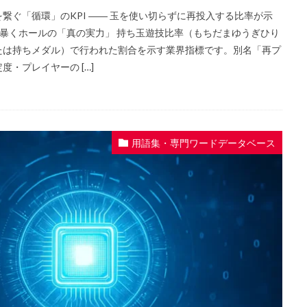
ぐ「循環」のKPI ―― 玉を使い切らずに再投入する比率が示
率が暴くホールの「真の実力」 持ち玉遊技比率（もちだまゆうぎひり
たは持ちメダル）で行われた割合を示す業界指標です。別名「再プ
・プレイヤーの […]
用語集・専門ワードデータベース