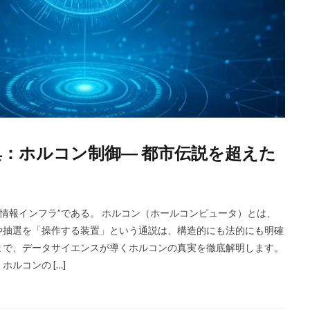
典：ホルコン制御― 都市伝説を超えた
“情報インフラ”である。 ホルコン（ホールコンピュータ）とは、
や抽選を「操作する装置」という通説は、構造的にも法的にも明確
まで、データサイエンスが導くホルコンの真実を徹底解明します。
ホルコンの […]