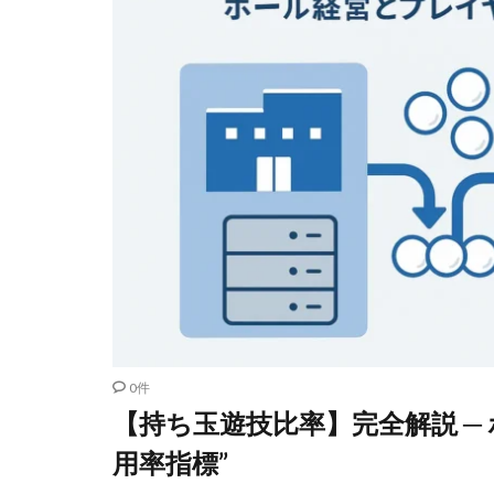
0件
【持ち玉遊技比率】完全解説 ─
用率指標”