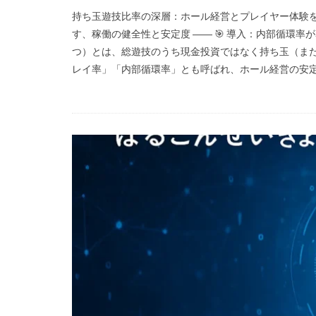
持ち玉遊技比率の深層：ホール経営とプレイヤー体験を繋
す、稼働の健全性と安定度 ―― 🎯 導入：内部循環
つ）とは、総遊技のうち現金投資ではなく持ち玉（ま
レイ率」「内部循環率」とも呼ばれ、ホール経営の安定度