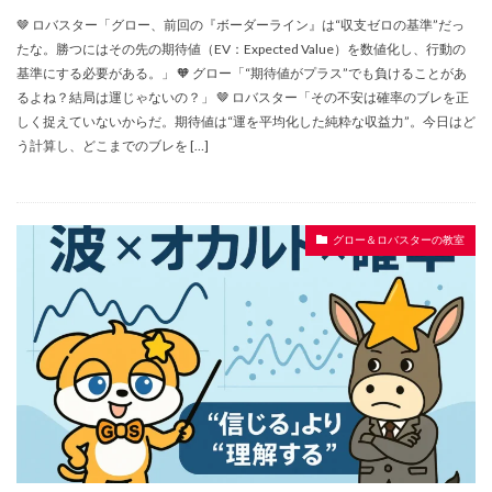
認定機リスト
認定満了
認定申請
認定番号
🤎 ロバスター「グロー、前回の『ボーダーライン』は“収支ゼロの基準”だっ
たな。勝つにはその先の期待値（EV：Expected Value）を数値化し、行動の
認知バイアス
認証制度
誘導検出
誘導機構
基準にする必要がある。」 🧡 グロー「“期待値がプラス”でも負けることがあ
誤操作防止
調整治具
警察庁指針
警察庁通達
るよね？結局は運じゃないの？」 🤎 ロバスター「その不安は確率のブレを正
財務戦略
販売業登録
責任明確化
貯メダル
しく捉えていないからだ。期待値は“運を平均化した純粋な収益力”。今日はど
う計算し、どこまでのブレを […]
貯玉
貯玉再プレイ
貯玉再利用率
資源価値指数
資産価値
資産計上
資産運用代行
資金管理
資金耐久力
グロー＆ロバスターの教室
賞品交換率
賞品取扱所
賞球ストッパー
賞球制御
賞球口
賞球数
賞球数制御
賞球構造
賞球減算
超韋駄天
軍団打ち
転倒防止
転落式
転落抽選
軸受
輸出
輸出許可
轟音
逆押し
透明性
通信制御
通信制御IC
通信基板
通信断
通信設計
通信遅延補正
通気孔
通達
通風設計
連チャン
連チャン構造
連チャン機