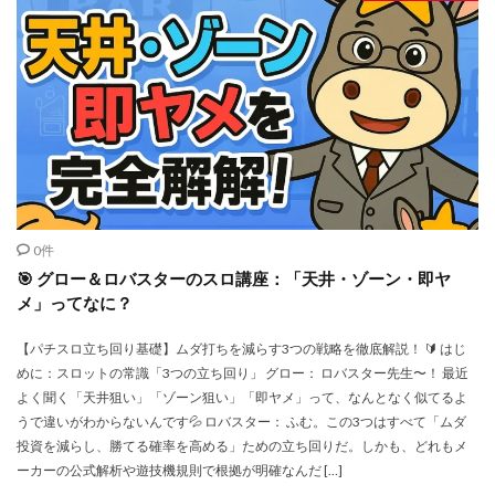
確率デザイン
確率のブレ
確率バイアス
確率分布
確率制御
確率幻想
確率心理
確率解析
確率設計
確率論
確率錯覚
確証バイアス
確認証制度
磁気センサー
磁気検知
社会的背景
神経科学
禁書目録
禁煙
税制改正2025
税務調査
税金
稼働データ
稼働メモ
稼働メモ帳
稼働分析
稼働口座
稼働戦略
稼働指標
稼働率
0件
🎯 グロー＆ロバスターのスロ講座：「天井・ゾーン・即ヤ
空き台
空気流制御
突破型RUSH
立ち回り
メ」ってなに？
立体音響
等価交換率
筐体デザイン
筐体外装
筐体技術
筐体振動
筐体構造
筐体設計
【パチスロ立ち回り基礎】ムダ打ちを減らす3つの戦略を徹底解説！ 🔰 はじ
めに：スロットの常識「3つの立ち回り」 グロー： ロバスター先生〜！ 最近
管理制度
管理者教育
管理者講習
よく聞く「天井狙い」「ゾーン狙い」「即ヤメ」って、なんとなく似てるよ
管理遊技機制度
節玉
粗利
粗利構造
うで違いがわからないんです💦 ロバスター： ふむ。この3つはすべて「ムダ
粗利率
粗利設定
精密制御
精密構造
投資を減らし、勝てる確率を高める」ための立ち回りだ。しかも、どれもメ
ーカーの公式解析や遊技機規則で根拠が明確なんだ […]
精密測定
精密駆動
精度管理
素材