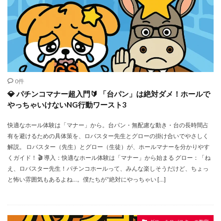
静音化
非営業用遊技機
非等価対策
音場設計
音声ROM
音声同期
音声端子
音質最適化
音量
音響
音響制御
音響基板
音響演出
音響補正
音響設計
順押し
風俗営業法
風俗営業許可
風営法
風営法届出書
0件
風営法改正
風営法第23条
風営法第9条
💎 パチンコマナー超入門🔰 「台パン」は絶対ダメ！ホールで
風営法違反
風読み
風車
風車下
やっちゃいけないNG行動ワースト3
風車逃げ
養分
駅前店
駆動制御
快適なホール体験は「マナー」から。台パン・無配慮な動き・台の長時間占
駆動回路
駆動技術
駆動機構
駆動設計
有を避けるための具体策を、ロバスター先生とグローの掛け合いでやさしく
高度経済成長
高設定
高設定分析
高設定判別
解説。 ロバスター（先生）とグロー（生徒）が、ホールマナーを分かりやす
くガイド！ 🎬 導入：快適なホール体験は「マナー」から始まる グロー：「ね
高設定確信
高速RUSH
高速遊技化
鬼がかり
え、ロバスター先生！パチンコホールって、みんな楽しそうだけど、ちょっ
魔戒演出工学
黄金比
と怖い雰囲気もあるよね…。僕たちが“絶対にやっちゃい […]
検索