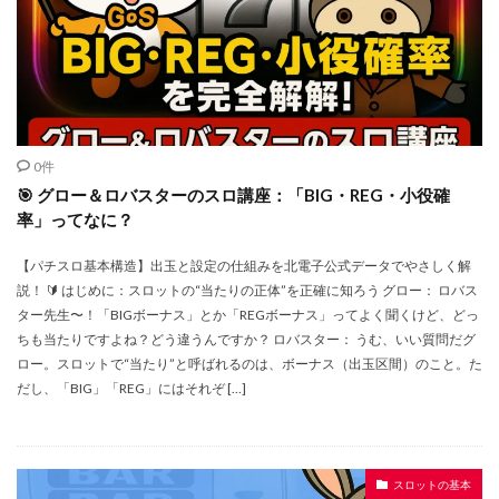
熱設計
爆連
牙狼
物流撤去
物理
物理ギャンブル
物理の美学
物理構造
物理法則
物理現象
物理調整
特別試験報告書
特図1
特図2
特図制御
特殊景品
特賞景品
状態遷移
独立試行
獲得枚数
0件
玉のコントロール
玉単価
玉詰まり
玉貸し
🎯 グロー＆ロバスターのスロ講座：「BIG・REG・小役確
現金投資削減
球供給制御
球挙動
球排出
率」ってなに？
球流制御
球流設計
球発射機構
球誘導
【パチスロ基本構造】出玉と設定の仕組みを北電子公式データでやさしく解
環境保全
環境対応
環境試験
甘デジ
説！ 🔰 はじめに：スロットの“当たりの正体”を正確に知ろう グロー： ロバス
用語
用語解説
用語辞典
異常検出
ター先生〜！「BIGボーナス」とか「REGボーナス」ってよく聞くけど、どっ
ちも当たりですよね？どう違うんですか？ ロバスター： うむ、いい質問だグ
異常検知
異物防止
発射ユニット
発射機構
ロー。スロットで“当たり”と呼ばれるのは、ボーナス（出玉区間）のこと。た
登録数
登録証
盤面プレート
盤面整備
だし、「BIG」「REG」にはそれぞ […]
盤面構造
盤面設計
目押し
目押し精度
相場
相場分析
短縮抽選
研修制度
研究機
確変
確定演出
確定申告
確率
スロットの基本