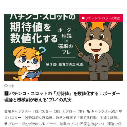
終了画面
終日勝負
組立工程
経営分析
経営効率
経営戦略
経営統計
経済期待値
グロー＆ロバスターの教室
経産省
経験知
統計
統計学
統計思考
統計管理
統計解析
統計錯覚
絶縁構造
絶縁設計
継続抽選
継続率
継続率81％
継続率93%
総括
締結トルク
美学
群予告
羽根モノ
羽根役物
羽根構造
羽根物
習慣化
耐久構造
耐久試験
耐振構造
耐熱設計
聴覚デザイン
聴覚心理
聴覚演出
職人文化
職業打ち
脳科学
0件
自主回収制度
自主規制
自動払い出し機構
🧮 パチンコ・スロットの「期待値」を数値化する：ボーダー
自己正当化傾向
自我枯渇
花の慶次
花満開
理論と機械割が教える“ブレ”の真実
落下構造
藤商事
虚偽表示
虹フラッシュ
登場キャラクター｜ロバスター（左）とグロー（右） 🎭 キャラクター紹介 🤎
行動心理学
行動経済学
行政処分
行政協調
ロバスター： 冷静沈着な理論家。数学と確率で「勝てる行動」を導く講師。
行政手続き
行政指導
行政指導文書
行政監査
🧡 グロー： 学び始めのプレイヤー。確率のブレに不安を抱きつつ、理論で成