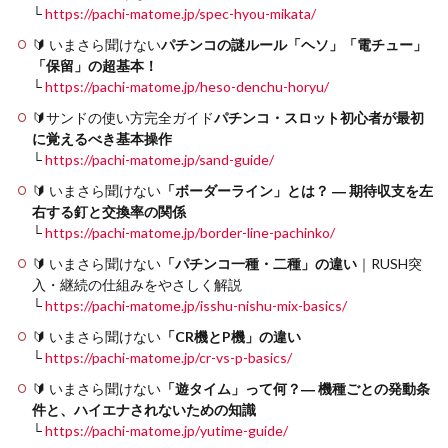
└
https://pachi-matome.jp/spec-hyou-mikata/
🔰 いまさら聞けない
パチンコの謎ルール「ヘソ」「電チュー」
「保留」の超基本！
└
https://pachi-matome.jp/heso-denchu-horyu/
🔰サンドの使い方完全ガイド
パチンコ・スロット初心者が最初
に覚えるべき基本操作
└
https://pachi-matome.jp/sand-guide/
🔰 いまさら聞けない
「ボーダーライン」とは？ ― 期待収支を左
右する釘と交換率の関係
└
https://pachi-matome.jp/border-line-pachinko/
🔰 いまさら聞けない
「パチンコ一種・二種」の違い
｜RUSH突
入・継続の仕組みをやさしく解説
└
https://pachi-matome.jp/isshu-nishu-mix-basics/
🔰 いまさら聞けない
「CR機とP機」の違い
└
https://pachi-matome.jp/cr-vs-p-basics/
🔰 いまさら聞けない
「遊タイム」って何？― 機種ごとの発動条
件と、ハイエナされないための知識
└
https://pachi-matome.jp/yutime-guide/