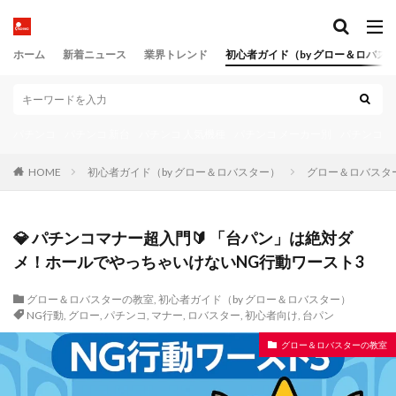
ホーム
新着ニュース
業界トレンド
初心者ガイド（by グロー＆ロバス
パチンコ
パチンコ 新台
パチンコ 人気機種
パチンコ メーカー別
パチンコ 
HOME
初心者ガイド（by グロー＆ロバスター）
グロー＆ロバスタ
💎 パチンコマナー超入門🔰 「台パン」は絶対ダ
メ！ホールでやっちゃいけないNG行動ワースト3
グロー＆ロバスターの教室
,
初心者ガイド（by グロー＆ロバスター）
NG行動
,
グロー
,
パチンコ
,
マナー
,
ロバスター
,
初心者向け
,
台パン
グロー＆ロバスターの教室