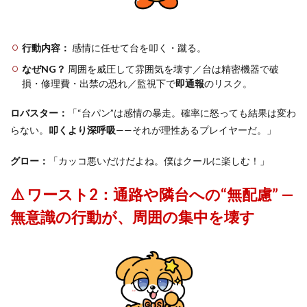
行動内容：
感情に任せて台を叩く・蹴る。
なぜNG？
周囲を威圧して雰囲気を壊す／台は精密機器で破
損・修理費・出禁の恐れ／監視下で
即通報
のリスク。
ロバスター：
「“台パン”は感情の暴走。確率に怒っても結果は変わ
らない。
叩くより深呼吸
——それが理性あるプレイヤーだ。」
グロー：
「カッコ悪いだけだよね。僕はクールに楽しむ！」
⚠️ ワースト2：通路や隣台への“無配慮” —
無意識の行動が、周囲の集中を壊す