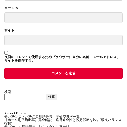
メール
※
サイト
次回のコメントで使用するためブラウザーに自分の名前、メールアドレス、
サイトを保存する。
検索
検索
Recent Posts
💎 パチンコ・パチスロ用語辞典：等価交換率一覧
【ホール別平均出率】完全解説 ─ 経営健全性と設定戦略を映す“収支バランス
指標”
💎 パチスロ用語辞典：持ちメダル比率統計