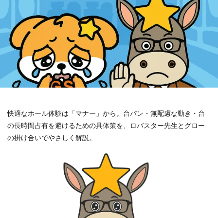
快適なホール体験は「マナー」から。台パン・無配慮な動き・台
の長時間占有を避けるための具体策を、ロバスター先生とグロー
の掛け合いでやさしく解説。