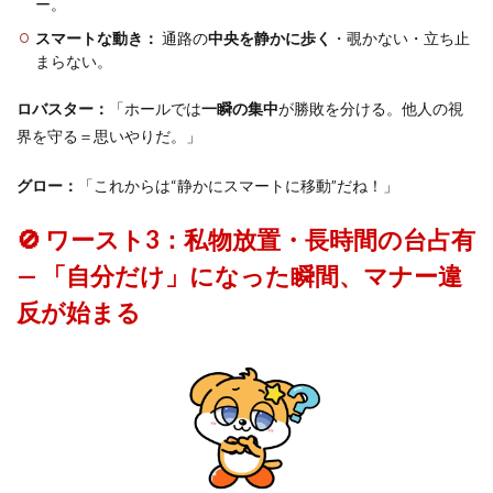
ー。
スマートな動き：
通路の
中央を静かに歩く
・覗かない・立ち止
まらない。
ロバスター：
「ホールでは
一瞬の集中
が勝敗を分ける。他人の視
界を守る＝思いやりだ。」
グロー：
「これからは“静かにスマートに移動”だね！」
🚫 ワースト3：私物放置・長時間の台占有
— 「自分だけ」になった瞬間、マナー違
反が始まる