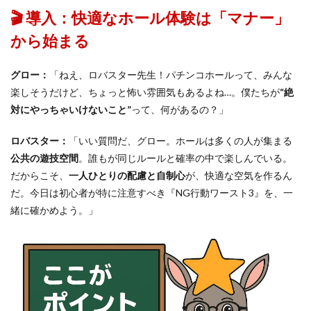
🎬 導入：快適なホール体験は「マナー」
から始まる
グロー：
「ねえ、ロバスター先生！パチンコホールって、みんな
楽しそうだけど、ちょっと怖い雰囲気もあるよね…。僕たちが
“絶
対にやっちゃいけないこと”
って、何があるの？」
ロバスター：
「いい質問だ、グロー。ホールは多くの人が集まる
公共の遊技空間
。誰もが同じルールと確率の中で楽しんでいる。
だからこそ、
一人ひとりの配慮と自制心
が、快適な空気を作るん
だ。今日は初心者が特に注意すべき『NG行動ワースト3』を、一
緒に確かめよう。」