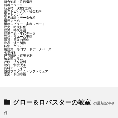
新台速報・注目機種
新着ニュース
新素材・次世代技術
業界トピックス・社会動向
業界トレンド
業界統計・データ分析
機種まとめ
機種レビュー・実機レポート
歴史・時代特集
歴史・時代考察
歴史年表・年代データ
流通・リユース事情
流通・買取の裏側
液晶・演出制御
特集・コラム
用語集・専門ワードデータベース
相場分析
経営戦略・市場予測
編集部コラム
行政・法令資料
規制・制度改革
資料アーカイブ
遊技プログラム・ソフトウェア
電装・制御基板
グロー＆ロバスターの教室
の最新記事8
件