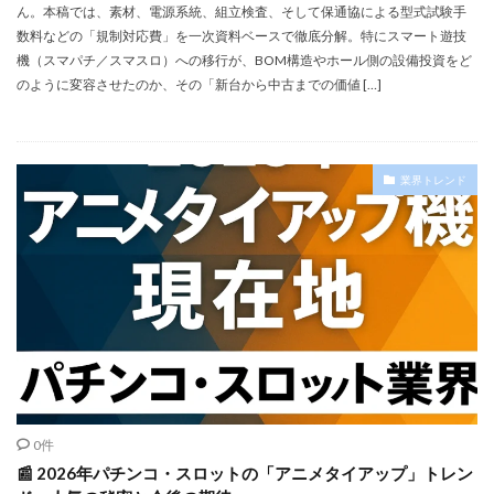
宵越し
宵越し狙い
家スロ
家パチ
ん。本稿では、素材、電源系統、組立検査、そして保通協による型式試験手
家パチ設置
寄り釘
寝かせ
寝かせ調整
数料などの「規制対応費」を一次資料ベースで徹底分解。特にスマート遊技
機（スマパチ／スマスロ）への移行が、BOM構造やホール側の設備投資をど
封印
封印検査
封印番号
封印確認
専業
のように変容させたのか、その「新台から中古までの価値 […]
専門ホール
射幸心
射幸性
射幸性基準
射幸性抑制
導光板
導光板演出技術
導光設計
導通検査
導電体パネル
小当たり
業界トレンド
小当たりRUSH
小役カウント
小役確率
届出
展示機
島
島一斉放出
工学
工業史
左打ち
差分解析
差枚
差枚2400枚
差枚リミット
巻線抵抗
市場分析
市場変化
市場戦略
市場透明化
平和
平和工業
幾何分布
広告宣伝規制
広告規制
広告規制]
広告費最適化
店員
店長ボタン
廃棄
廃棄処理
廃棄届出制度
引き戻し
0件
引き戻しゾーン
強制終了モード
役物
📰 2026年パチンコ・スロットの「アニメタイアップ」トレン