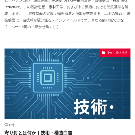
し、パチンコの「遊技体験」を決定づける中枢構造体「遊技盤面（Playfield
記憶再固定化
設定1公称出率
設定モード
Structure）」の設計思想、素材工学、および中古流通における品質基準を解
設定判別
設定変更
設定変更ランプ
設定差
説します。 Ⅰ. 遊技盤面の定義：物理抽選と演出が交差する「工学の舞台」 遊
技盤面は、遊技球が駆け巡るメインフィールドです。単なる飾り板ではな
設定推測
設定攻略
設定看破
設定示唆
く、12〜15度の「寝かせ角」 […]
設定配分
設置コスト
設置ブラケット
設置報告
設置場所規制
設置届出
設置承認
設置期限
設置検査
設置点検
設置確認
役物・筐体構造
設置許可
設置調整
設計
設計基準
許可制度
診断
試験モード
試験制度
試験基準
認定
認定制度
認定外機
認定機リスト
認定満了
認定申請
認定番号
認知バイアス
認証制度
誘導検出
誘導機構
誤操作防止
調整治具
警察庁指針
警察庁通達
財務戦略
販売業登録
責任明確化
貯メダル
貯玉
貯玉再プレイ
貯玉再利用率
0件
資源価値指数
資産価値
資産計上
寄り釘とは何か｜技術・構造白書