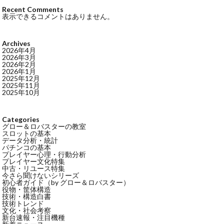
Recent Comments
表示できるコメントはありません。
Archives
2026年4月
2026年3月
2026年2月
2026年1月
2025年12月
2025年11月
2025年10月
Categories
グロー＆ロバスターの教室
スロットの基本
データ分析・統計
パチンコの基本
プレイヤー心理・行動分析
プレイヤー文化特集
中古・リユース特集
今さら聞けないシリーズ
初心者ガイド（by グロー＆ロバスター）
役物・筐体構造
技術・構造白書
技術トレンド
文化・社会考察
新台速報・注目機種