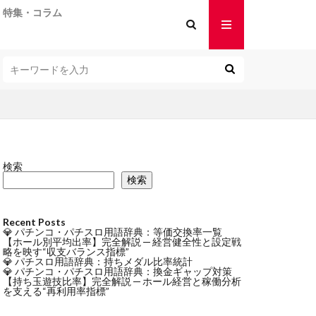
特集・コラム
検索
検索
Recent Posts
💎 パチンコ・パチスロ用語辞典：等価交換率一覧
【ホール別平均出率】完全解説 ─ 経営健全性と設定戦
略を映す“収支バランス指標”
💎 パチスロ用語辞典：持ちメダル比率統計
💎 パチンコ・パチスロ用語辞典：換金ギャップ対策
【持ち玉遊技比率】完全解説 ─ ホール経営と稼働分析
を支える“再利用率指標”