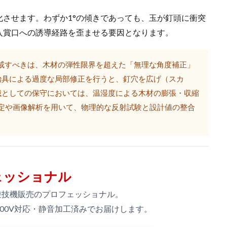
させます。わずか1°の傾きであっても、玉が釘頭に衝突
入賞口への誘導経路を歪ませる要因となります。
戒すべきは、木材の弾性限界を超えた「無理な角度補正」
治具による過度な局部修正を行うと、釘穴を広げ（スカ
械としての保守においては、温湿度による木材の膨張・収縮
ー測定や画像解析を用いて、物理的な反射試験と設計値の整合
ェッショナル
の遊技機販売のプロフェッショナル。
00V対応・静音加工済みでお届けします。