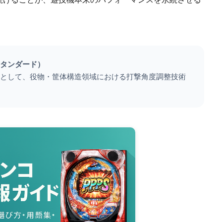
タンダード）
として、役物・筐体構造領域における打撃角度調整技術