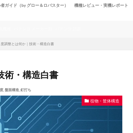
者ガイド（by グロー＆ロバスター）
機種レビュー・実機レポート
気機種
パチンコ メーカー別
パチンコ 話題
角度調整とは何か｜技術・構造白書
技術・構造白書
度
,
盤面構造
,
釘打ち
役物・筐体構造