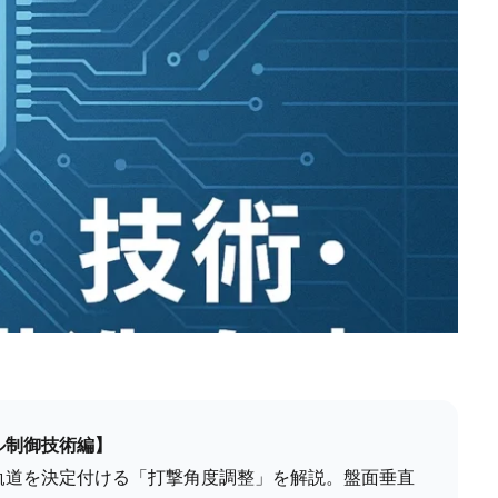
ル制御技術編】
軌道を決定付ける「打撃角度調整」を解説。盤面垂直