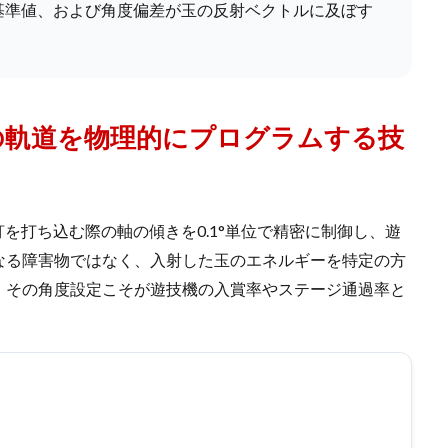
基準値、および角度偏差が玉の反射ベクトルに及ぼす
。
玉の軌道を物理的にプログラムする技
nt）は、釘を打ち込む際の軸の傾きを0.1°単位で精密に制御し、遊
なる障害物ではなく、入射した玉のエネルギーを特定の方
、その角度設定こそが遊技機の入賞率やステージ通過率と