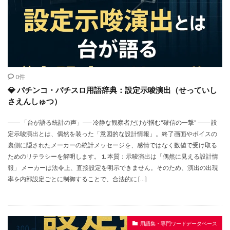
ミキシング
ミドル
ミドルスペック
ミドルタイプ
ミドル機
メーカー
メーカー分析
メーカー哲学
メーカー対応
メーカー比較
メーカー申請
メインプログラム
メイン制御
メイン制御ROM
メイン制御基板
0件
メイン基板
メカ設計
メダルホッパー
💎 パチンコ・パチスロ用語辞典：設定示唆演出（せっていし
メダル投入
メダル検知
メダル識別
さえんしゅつ）
メダル貸し
メッキ処理
メモリチェック
―― 「台が語る統計の声」── 冷静な観察者だけが掴む“確信の一撃” ―― 設
メリット
メルカリ
メンタル
定示唆演出とは、偶然を装った「意図的な設計情報」。終了画面やボイスの
メンタルマネジメント
メンテナンス
裏側に隠されたメーカーの統計メッセージを、感情ではなく数値で受け取る
ためのリテラシーを解明します。 1. 本質：示唆演出は「偶然に見える設計情
メンテナンス基板
モーター制御
モーター駆動
報」 メーカーは法令上、直接設定を明示できません。そのため、演出の出現
モード制御
モード移行
モード管理
率を内部設定ごとに制御することで、合法的に […]
モジュール設計
モノラル
やめ時
ユニバーサルエンターテインメント
ライトミドル
ラウンド
ラウンド振り分け表
ラウンド昇格
用語集・専門ワードデータベース