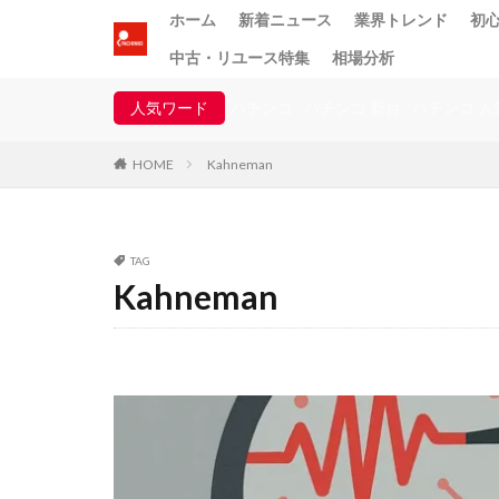
ホーム
新着ニュース
業界トレンド
初心
北斗の拳
北
中古・リユース特集
相場分析
反射制御
収
可視化
台パ
人気ワード
パチンコ
パチンコ 新台
パチンコ 人
同期信号
同
呼び出しランプ
HOME
Kahneman
営業区域
営
回転体
回転
TAG
地域差
地域
Kahneman
報酬予測誤差
変圧器
外為
大数の法則
奇跡の瞬間
安全設計
安
実戦理論
実
客層変化
宵