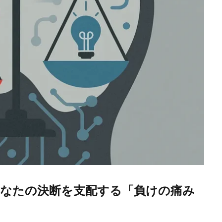
封印
封印検査
封印番号
封印確認
専業
専門ホール
射幸性抑制
導光板
導光板演出技術
導光設計
導通検査
当たりRUSH
小役カウント
小役確率
届出
展示機
島
左打ち
差分解析
差枚
差枚2400枚
差枚リミット
場変化
市場戦略
市場透明化
平和
平和工業
幾何分布
告規制]
広告費最適化
店員
店長ボタン
廃棄
廃棄処理
き戻しゾーン
強制終了モード
役物
役物センサー
役物ヒンジ
物連動演出
役物駆動
役物駆動モーター
復刻機
復活チャレン
環型経済
循環経済
循環装置
微調整
心理
心理バイアス
理学
心理設計
快感構造
快感設計
快楽閾値
快適遊技
情報化
情報戦
情報流
情報解析
意思決定バイアス
感情曲線
感情演出
感情設計
慶次蓮
懐古ブーム
成立
：あなたの決断を支配する「負けの痛み
後復興
戦時転用技術
所得税法
扉構造
手打ち式
手打ち
方
打ち方の基本
打ち込み枚数管理
打感
打撃角度
打釘
払い出し制御
払い出し制御IC
払い出し機構
払い出し装置