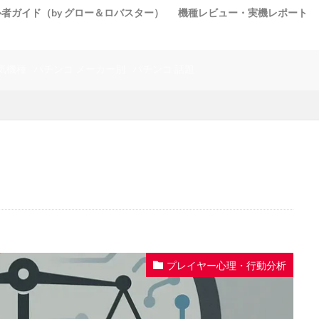
者ガイド（by グロー＆ロバスター）
機種レビュー・実機レポート
電子
単独当選
単発
印刷技術
即ヤメ
即時報酬
反
支
収束
収益循環
取りこぼし
取り置き
古物商許可
ン
台確保
台選び
右打ち
右打ちランプ
右打ち構造
気機種
パチンコ メーカー別
パチンコ 話題
期構造
同期演出
名古屋
名機
名機アーカイブ
名機レビ
命釘
品質保証
品質管理
営業停止
営業停止命令
営
業変更
営業継続
営業許可証
回収報告
回収日
回収費用
体ユニット
回転率
固定ボルト
固定金具
国税庁通達
圧
調和
型式同一性
型式変更申請
型式試験
基板コネクタ
報酬演出
報酬系
報酬系ドーパミン
増玉
変動停止予告
法
外部ROMチェック
大型店
大工の源さん
大当たり振り分
大都技研
大須
天井
天井時短
天井狙い
天国モード
子役確率
学び方
学習システム
安全制御
安全回路
安全
プレイヤー心理・行動分析
定支持
安定稼働
定額法
実写演出
実効出玉
実効性能
機レポート
実機改造禁止
実測出率
実質ボーダー
実践データ
越し
宵越し狙い
家スロ
家パチ
家パチ設置
寄り釘