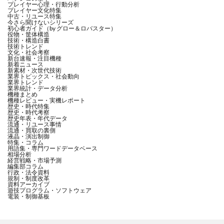
プレイヤー心理・行動分析
プレイヤー文化特集
中古・リユース特集
今さら聞けないシリーズ
初心者ガイド（by グロー＆ロバスター）
役物・筐体構造
技術・構造白書
技術トレンド
文化・社会考察
新台速報・注目機種
新着ニュース
新素材・次世代技術
業界トピックス・社会動向
業界トレンド
業界統計・データ分析
機種まとめ
機種レビュー・実機レポート
歴史・時代特集
歴史・時代考察
歴史年表・年代データ
流通・リユース事情
流通・買取の裏側
液晶・演出制御
特集・コラム
用語集・専門ワードデータベース
相場分析
経営戦略・市場予測
編集部コラム
行政・法令資料
規制・制度改革
資料アーカイブ
遊技プログラム・ソフトウェア
電装・制御基板