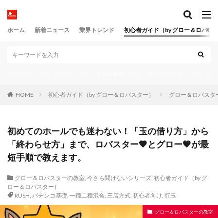
風俗営業許可
風営法
風営法届出書
風営法改正
風営法第23条
風営法第9条
ホーム
新着ニュース
業界トレンド
初心者ガイド（by グロー＆ロバス
風営法違反
風読み
風車
風車下
風車逃げ
養分
駅前店
駆動制御
駆動回路
駆動技術
駆動機構
駆動設計
パチンコ
パチンコ 新台
パチンコ 人気機種
パチンコ メーカー別
パチンコ 
高度経済成長
高設定
高設定分析
高設定判別
HOME
初心者ガイド（by グロー＆ロバスター）
グロー＆ロバスタ
高設定確信
高速RUSH
高速遊技化
鬼がかり
魔戒演出工学
黄金比
初めてのホールでも迷わない！「玉の借り方」から
検索
「終わらせ方」まで、ロバスター🤎とグロー🧡が最
短手順で教えます。
グロー＆ロバスターの教室
,
今さら聞けないシリーズ
,
初心者ガイド（by グ
ロー＆ロバスター）
RUSH
,
パチンコ基礎
,
一種二種混合
,
三店方式
,
初心者向け
,
貯玉
グロー＆ロバスターの教室