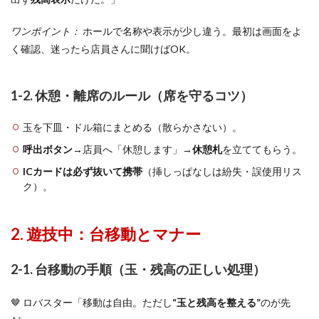
ワンポイント：
ホールで名称や表示が少し違う。最初は画面をよ
く確認、迷ったら店員さんに聞けばOK。
1-2. 休憩・離席のルール（席を守るコツ）
玉を下皿・ドル箱にまとめる（散らかさない）。
呼出ボタン
→店員へ「休憩します」→
休憩札
を立ててもらう。
ICカードは必ず抜いて携帯
（挿しっぱなしは紛失・誤使用リス
ク）。
2. 遊技中：台移動とマナー
2-1. 台移動の手順（玉・残高の正しい処理）
🤎 ロバスター「移動は自由。ただし
“玉と残高を整える”
のが先