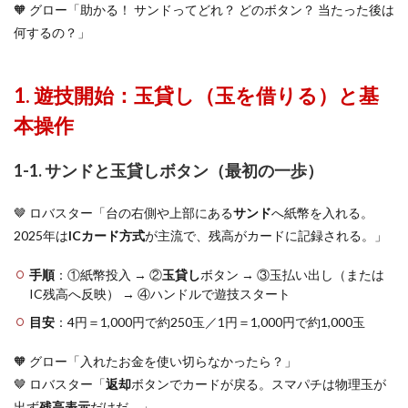
🧡 グロー「助かる！ サンドってどれ？ どのボタン？ 当たった後は
何するの？」
1. 遊技開始：玉貸し（玉を借りる）と基
本操作
1-1. サンドと玉貸しボタン（最初の一歩）
🤎 ロバスター「台の右側や上部にある
サンド
へ紙幣を入れる。
2025年は
ICカード方式
が主流で、残高がカードに記録される。」
手順
：①紙幣投入 → ②
玉貸し
ボタン → ③玉払い出し（または
IC残高へ反映） → ④ハンドルで遊技スタート
目安
：4円＝1,000円で約250玉／1円＝1,000円で約1,000玉
🧡 グロー「入れたお金を使い切らなかったら？」
🤎 ロバスター「
返却
ボタンでカードが戻る。スマパチは物理玉が
出ず
残高表示
だけだ。」