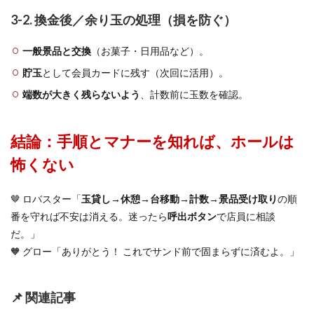
3-2. 換金後／余り玉の処理（損を防ぐ）
一般景品と交換
（お菓子・日用品など）。
貯玉
として会員カードに残す（次回に活用）。
端数が大きく残らないよう
、計数前に玉数を確認。
結論：手順とマナーを知れば、ホールは
怖くない
🤎 ロバスター「
玉貸し→休憩→台移動→計数→景品受け取り
の順
番を守れば不安は消える。迷ったら
呼出ボタン
で店員に相談
だ。」
🧡 グロー「ありがとう！ これでサンド前で固まらずに済むよ。」
📌 関連記事