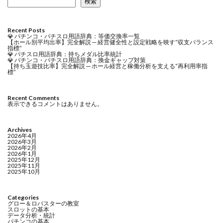
検索
Recent Posts
💎 パチンコ・パチスロ用語辞典：等価交換率一覧
【ホール別平均出率】完全解説 ─ 経営健全性と設定戦略を映す“収支バランス
指標”
💎 パチスロ用語辞典：持ちメダル比率統計
💎 パチンコ・パチスロ用語辞典：換金ギャップ対策
【持ち玉遊技比率】完全解説 ─ ホール経営と稼働分析を支える“再利用率指
標”
Recent Comments
表示できるコメントはありません。
Archives
2026年4月
2026年3月
2026年2月
2026年1月
2025年12月
2025年11月
2025年10月
Categories
グロー＆ロバスターの教室
スロットの基本
データ分析・統計
パチンコの基本