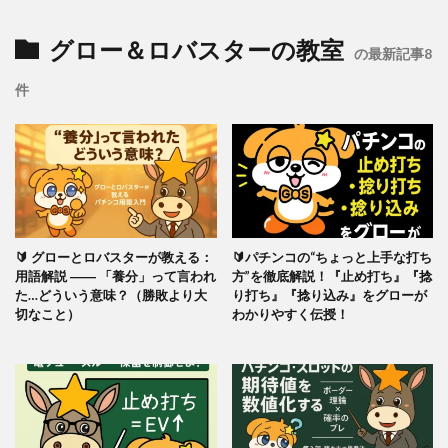
グロー＆ロバスターの教室
の最新記事8
件
🔰 グローとロバスターが教える：
🔰パチンコの“ちょっと上手な打ち
用語解説 ―― 「養分」って言われ
方”を徹底解説！『止め打ち』『捻
た…どういう意味？（勝敗より大
り打ち』『捻り込み』をグローが
切なこと）
わかりやすく伝授！