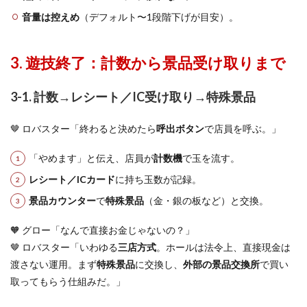
音量は控えめ
（デフォルト〜1段階下げが目安）。
3. 遊技終了：計数から景品受け取りまで
3-1. 計数→レシート／IC受け取り→特殊景品
🤎 ロバスター「終わると決めたら
呼出ボタン
で店員を呼ぶ。」
「やめます」と伝え、店員が
計数機
で玉を流す。
レシート／ICカード
に持ち玉数が記録。
景品カウンター
で
特殊景品
（金・銀の板など）と交換。
🧡 グロー「なんで直接お金じゃないの？」
🤎 ロバスター「いわゆる
三店方式
。ホールは法令上、直接現金は
渡さない運用。まず
特殊景品
に交換し、
外部の景品交換所
で買い
取ってもらう仕組みだ。」