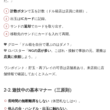
だ。」
計数ボタン
で玉を計数（ドル箱店は店員に依頼）。
出玉は
ICカード
に記録。
サンドの
返却
でカードを取り出す。
移動先のサンドにカードを入れて再開。
🧡 グロー「ドル箱を自分で運ぶのはダメ？」
🤎 ロバスター「
NGの店が多い
。こぼれ・接触で事故の元。運搬は
店員に依頼
しよう。」
ワンポイント：
貯玉・再プレイの可否は店舗差あり。来店前に店
舗情報で確認しておくとスムーズ。
2-2. 遊技中の基本マナー（三原則）
長時間の無断離席をしない
（休憩札なしは×）。
他人の台・ハンドル・出玉に触れない
。