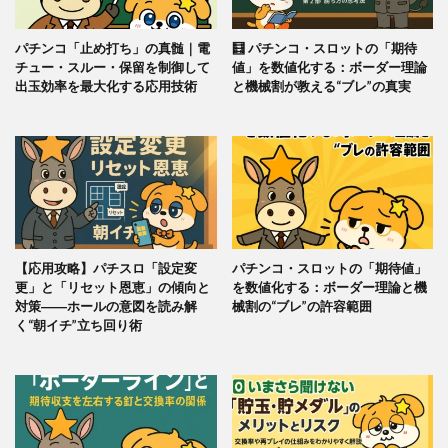
パチンコ「止め打ち」の真髄｜電
🧮 パチンコ・スロットの「期待
チュー・スルー・保留を制御して
値」を数値化する：ボーダー理論
出玉効率を最大化する応用技術
と機械割が教える“ブレ”の真実
【応用攻略】パチスロ「設定変
パチンコ・スロットの「期待値」
更」と「リセット恩恵」の傾向と
を数値化する：ボーダー理論と機
対策――ホールの意図を読み解
械割の“ブレ”の許容範囲
く“朝イチ”立ち回り術