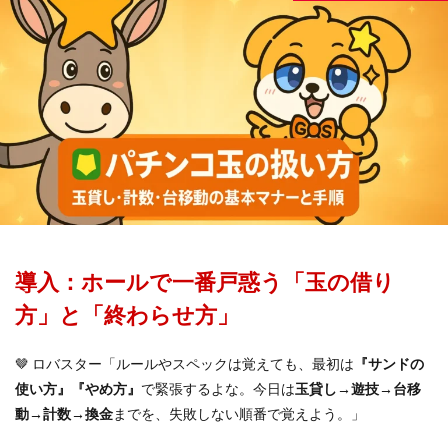
導入：ホールで一番戸惑う「玉の借り
方」と「終わらせ方」
🤎 ロバスター「ルールやスペックは覚えても、最初は
『サンドの
使い方』『やめ方』
で緊張するよな。今日は
玉貸し→遊技→台移
動→計数→換金
までを、失敗しない順番で覚えよう。」