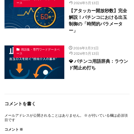
2026年5月13日
ース
【アタッカー開放秒数】完全
解説！パチンコにおける出玉
制御の「時間的パラメータ
ー」
2026年3月31日
用語集・専門ワードデータベ
2026年5月13日
ース
💎 パチンコ用語辞典：ラウン
ド間止め打ち
コメントを書く
メールアドレスが公開されることはありません。
※
が付いている欄は必須項
目です
コメント
※