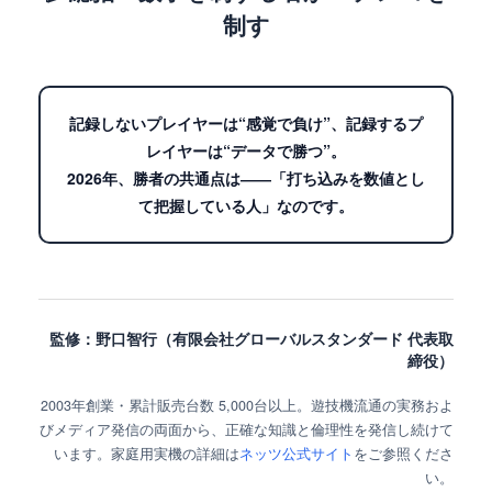
制す
記録しないプレイヤーは“感覚で負け”、記録するプ
レイヤーは“データで勝つ”。
2026年、勝者の共通点は――「打ち込みを数値とし
て把握している人」なのです。
監修：野口智行（有限会社グローバルスタンダード 代表取
締役）
2003年創業・累計販売台数 5,000台以上。遊技機流通の実務およ
びメディア発信の両面から、正確な知識と倫理性を発信し続けて
います。家庭用実機の詳細は
ネッツ公式サイト
をご参照くださ
い。