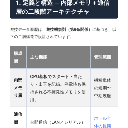
1. 定義と構造 ─ 内部メモリ＋通信
層の二段階アーキテクチャ
遊技データ履歴は、
遊技機規則（第6条関係）
に基づき、以
下の二層構造で設計されています。
構成
主な機能
管理範囲
層
CPU基板でスタート・当た
内部
機種単体
り・出玉を記録。停電時も保
メモ
の短期〜
持される不揮発性メモリを使
リ層
中期履歴
用。
通信
ホール全
層
台間通信（LAN／シリアル）
体の長期