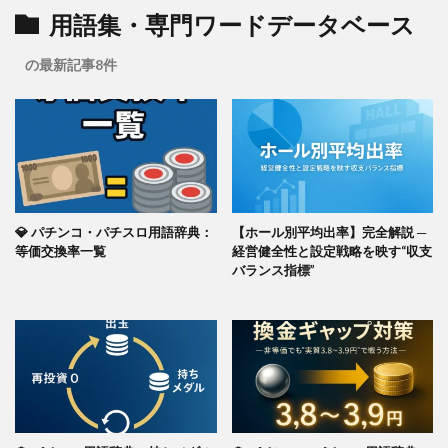
用語集・専門ワードデータベース
の最新記事8件
💎 パチンコ・パチスロ用語辞典：
【ホール別平均出率】完全解説 ─
等価交換率一覧
経営健全性と設定戦略を映す“収支
バランス指標”