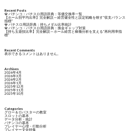
Recent Posts
💎 パチンコ・パチスロ用語辞典：等価交換率一覧
【ホール別平均出率】完全解説 ─ 経営健全性と設定戦略を映す“収支バランス
指標”
💎 パチスロ用語辞典：持ちメダル比率統計
💎 パチンコ・パチスロ用語辞典：換金ギャップ対策
【持ち玉遊技比率】完全解説 ─ ホール経営と稼働分析を支える“再利用率指
標”
Recent Comments
表示できるコメントはありません。
Archives
2026年4月
2026年3月
2026年2月
2026年1月
2025年12月
2025年11月
2025年10月
Categories
グロー＆ロバスターの教室
スロットの基本
データ分析・統計
パチンコの基本
プレイヤー心理・行動分析
プレイヤー文化特集