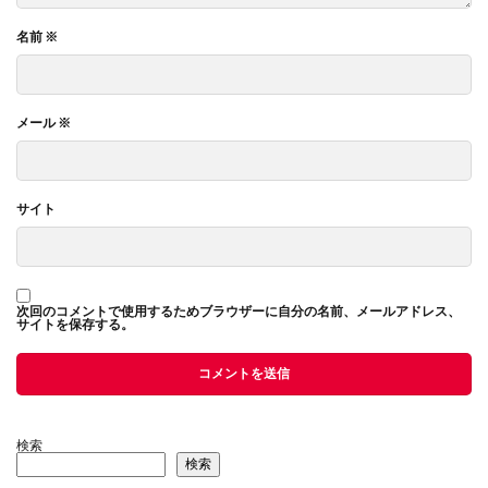
名前
※
メール
※
サイト
次回のコメントで使用するためブラウザーに自分の名前、メールアドレス、
サイトを保存する。
検索
検索