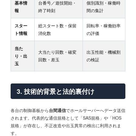
基本情
台番号／遊技開始・
個別識別・稼働時
報
終了時刻
間の集計
スター
総スタート数・保留
回転率・稼働効率
ト情報
消化数
の評価
当た
大当たり回数・確変
出玉性能・機械割
り・出
回数・差玉
の検証
玉
3. 技術的背景と法的裏付け
各台の制御基板から
台間通信
でホールサーバーへデータ送信
されます。代表的な通信規格として「SAS規格」や「HOS
規格」が存在し、不正改造や出玉異常の検出に利用されま
す。