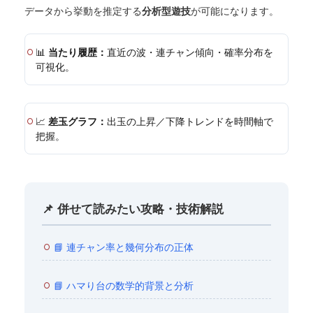
データから挙動を推定する
分析型遊技
が可能になります。
📊
当たり履歴：
直近の波・連チャン傾向・確率分布を
可視化。
📈
差玉グラフ：
出玉の上昇／下降トレンドを時間軸で
把握。
📌 併せて読みたい攻略・技術解説
📘 連チャン率と幾何分布の正体
📘 ハマり台の数学的背景と分析