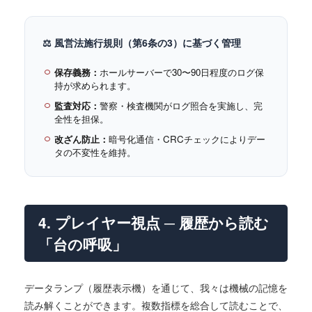
⚖️ 風営法施行規則（第6条の3）に基づく管理
保存義務：
ホールサーバーで30〜90日程度のログ保
持が求められます。
監査対応：
警察・検査機関がログ照合を実施し、完
全性を担保。
改ざん防止：
暗号化通信・CRCチェックによりデー
タの不変性を維持。
4. プレイヤー視点 ─ 履歴から読む
「台の呼吸」
データランプ（履歴表示機）を通じて、我々は機械の記憶を
読み解くことができます。複数指標を総合して読むことで、