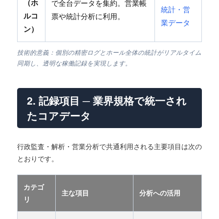
（ホ
で全台データを集約。営業帳
統計・営
ルコ
票や統計分析に利用。
業データ
ン）
技術的意義：個別の精密ログとホール全体の統計がリアルタイム
同期し、透明な稼働記録を実現します。
2. 記録項目 ─ 業界規格で統一され
たコアデータ
行政監査・解析・営業分析で共通利用される主要項目は次の
とおりです。
カテゴ
主な項目
分析への活用
リ