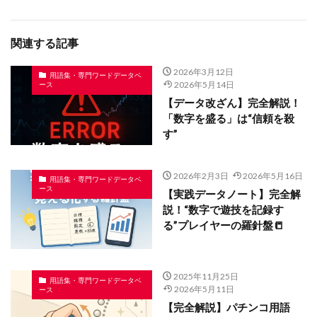
関連する記事
2026年3月12日
用語集・専門ワードデータベ
2026年5月14日
ース
【データ改ざん】完全解説！
「数字を盛る」は“信頼を殺
す”
2026年2月3日
2026年5月16日
用語集・専門ワードデータベ
ース
【実践データノート】完全解
説！“数字で遊技を記録す
る”プレイヤーの羅針盤📒
2025年11月25日
用語集・専門ワードデータベ
2026年5月11日
ース
【完全解説】パチンコ用語