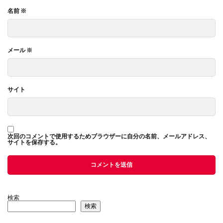
名前
※
メール
※
サイト
次回のコメントで使用するためブラウザーに自分の名前、メールアドレス、
サイトを保存する。
検索
検索