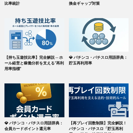
比率統計
換金ギャップ対策
【持ち玉遊技比率】完全解説 ─ ホ
💎 パチンコ・パチスロ用語辞典：
ール経営と稼働分析を支える“再利
貯玉再利用率
用率指標”
💎 パチンコ・パチスロ用語辞典：
【再プレイ回数制限】完全解説！
会員カードポイント還元率
パチンコ・パチスロ「貯玉再利