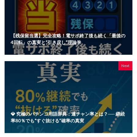
【残保留当選】完全攻略！電サポ終了後も続く「最後の
4回転」の真実と“引き戻し”理論🎯
Next
💎 究極のパチンコ用語辞典：連チャン率とは？── 継続
率80％でも“すぐ抜ける”確率の真実