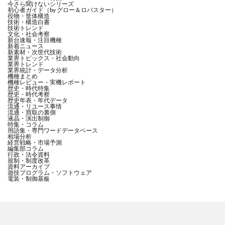
今さら聞けないシリーズ
初心者ガイド（by グロー＆ロバスター）
役物・筐体構造
技術・構造白書
技術トレンド
文化・社会考察
新台速報・注目機種
新着ニュース
新素材・次世代技術
業界トピックス・社会動向
業界トレンド
業界統計・データ分析
機種まとめ
機種レビュー・実機レポート
歴史・時代特集
歴史・時代考察
歴史年表・年代データ
流通・リユース事情
流通・買取の裏側
液晶・演出制御
特集・コラム
用語集・専門ワードデータベース
相場分析
経営戦略・市場予測
編集部コラム
行政・法令資料
規制・制度改革
資料アーカイブ
遊技プログラム・ソフトウェア
電装・制御基板