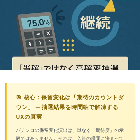
🎯 核心：保留変化は「期待のカウントダ
ウン」 ─ 抽選結果を時間軸で解凍する
UXの真実
パチンコの保留変化演出は、単なる「期待度」の示
唆ではありません。それは、入賞の瞬間に決まって