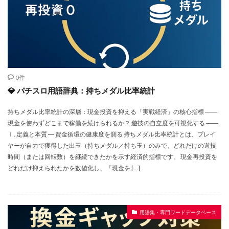
遊技設計
過電流保護
遠隔
遠隔操作
適合証
適合証明
適合試験
部品再利用
都市伝説
配置設計
金価格
釘
釘ゲージ
釘シメ
釘テンプレート
釘メモ
釘位置測定
釘師
釘打ち
釘打ちテンション
釘設計
0件
釘読み
釘調整
釘配置
錯覚心理
💎 パチスロ用語辞典：持ちメダル比率統計
鍵シリンダー
閉店チェック
閉店取り切れず
持ちメダル比率統計の深層：現金投資を抑える「実戦経済」の核心指標 ――
開閉ユニット
防塵構造
防振素材
防振設計
現金を使わずどこまで稼働を続けられるか？ 遊技の自立度を可視化する ――
Ⅰ. 定義と本質 ― 資金循環の健康度を測る 持ちメダル比率統計とは、プレイ
防犯設計
防錆処理
防音設計
隠れ当たり
ヤーが自力で獲得した出玉（持ちメダル／持ち玉）のみで、どれだけの遊技
隠れ演出
集団稼働
雑所得
電サポ
時間（または回転数）を継続できたかを示す経済的指標です。 現金再投資を
電サポ回転数
電サポ抜け
電チュー
どれだけ抑えられたかを数値化し、「現金を […]
電チュー拾い率
電力
電動ハンドル
電動ユニット
電動化
電動発射
電圧制御
電圧降下
電子ロック
電子制御PCB
電子認証
用語集・専門ワードデータベース
電波干渉説
電波法
電流制御
電流遮断リレー