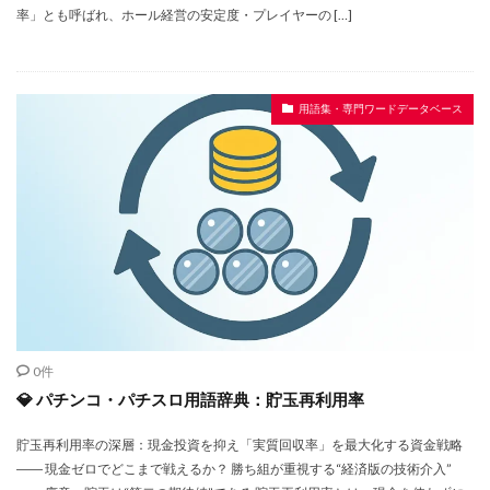
率」とも呼ばれ、ホール経営の安定度・プレイヤーの […]
用語集・専門ワードデータベース
0件
💎 パチンコ・パチスロ用語辞典：貯玉再利用率
貯玉再利用率の深層：現金投資を抑え「実質回収率」を最大化する資金戦略
―― 現金ゼロでどこまで戦えるか？ 勝ち組が重視する“経済版の技術介入”