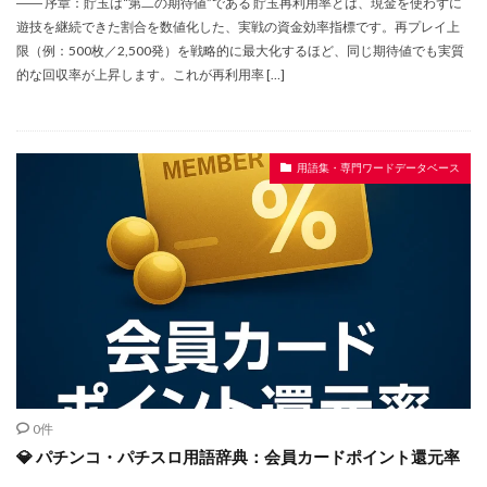
―― 序章：貯玉は“第二の期待値”である 貯玉再利用率とは、現金を使わずに
遊技を継続できた割合を数値化した、実戦の資金効率指標です。再プレイ上
限（例：500枚／2,500発）を戦略的に最大化するほど、同じ期待値でも実質
的な回収率が上昇します。これが再利用率 […]
用語集・専門ワードデータベース
0件
💎 パチンコ・パチスロ用語辞典：会員カードポイント還元率