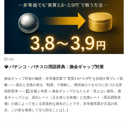
電源トランス
電源ヒューズ
電源ユニット
電源ライン
電磁ソレノイド
電装ユニット
電装冷却
電装制御
電装基板
電装安全
電装技術
電装構造
電装設計
電装部品
電装配線
電飾パターン
静電対策
静電防止
静音化
非営業用遊技機
非等価対策
音場設計
音声ROM
音声同期
音声端子
音質最適化
0件
💎 パチンコ・パチスロ用語辞典：換金ギャップ対策
音量
音響
音響制御
音響基板
音響演出
音響補正
音響設計
順押し
風俗営業法
換金ギャップ対策の極意：非等価営業で“実質3.8〜3.9円”を目指す再プレイ戦
風俗営業許可
風営法
風営法届出書
略 ―― 貸出と交換の差を「制度」で相殺し、期待値ロスをゼロに近づける実
戦的思考 ―― 1️⃣ 定義と本質 ― 換金ギャップがもたらす「見えない損失」 換
風営法改正
風営法第23条
風営法第9条
金ギャップとは、貸出レート（玉を借りる単価）と交換レート（景品買取単
風営法違反
風読み
風車
風車下
価）の差によって生じる実質的な損失のことです。非等価営業が主流の現
在、この差を無視して立ち回ることは […]
風車逃げ
養分
駅前店
駆動制御
駆動回路
駆動技術
駆動機構
駆動設計
高度経済成長
高設定
高設定分析
高設定判別