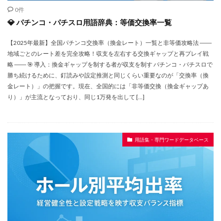
設置報告
設置場所規制
設置届出
設置承認
0件
💎 パチンコ・パチスロ用語辞典：等価交換率一覧
設置期限
設置検査
設置点検
設置確認
設置許可
設置調整
設計
設計基準
【2025年最新】全国パチンコ交換率（換金レート）一覧と非等価攻略法 ――
地域ごとのレート差を完全攻略！収支を左右する交換ギャップと再プレイ戦
許可制度
診断
試験モード
試験制度
略 ―― 🎯 導入：換金ギャップを制する者が収支を制す パチンコ・パチスロで
試験基準
認定
認定制度
認定外機
勝ち続けるために、釘読みや設定推測と同じくらい重要なのが「交換率（換
認定機リスト
認定満了
認定申請
認定番号
金レート）」の把握です。現在、全国的には「非等価交換（換金ギャップあ
り）」が主流となっており、同じ1万発を出して […]
認知バイアス
認証制度
誘導検出
誘導機構
誤操作防止
調整治具
警察庁指針
警察庁通達
財務戦略
販売業登録
責任明確化
貯メダル
用語集・専門ワードデータベース
貯玉
貯玉再プレイ
貯玉再利用率
資源価値指数
資産価値
資産計上
資産運用代行
資金管理
資金耐久力
賞品交換率
賞品取扱所
賞球ストッパー
賞球制御
賞球口
賞球数
賞球数制御
賞球構造
賞球減算
超韋駄天
軍団打ち