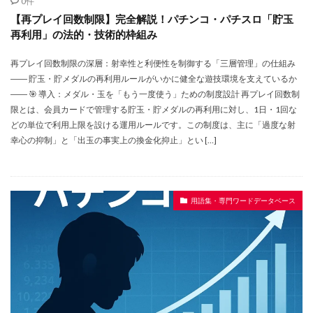
0件
【再プレイ回数制限】完全解説！パチンコ・パチスロ「貯玉
再利用」の法的・技術的枠組み
再プレイ回数制限の深層：射幸性と利便性を制御する「三層管理」の仕組み
―― 貯玉・貯メダルの再利用ルールがいかに健全な遊技環境を支えているか
―― 🎯 導入：メダル・玉を「もう一度使う」ための制度設計 再プレイ回数制
限とは、会員カードで管理する貯玉・貯メダルの再利用に対し、1日・1回な
どの単位で利用上限を設ける運用ルールです。この制度は、主に「過度な射
幸心の抑制」と「出玉の事実上の換金化抑止」とい […]
用語集・専門ワードデータベース