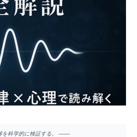
解を科学的に検証する。 ――