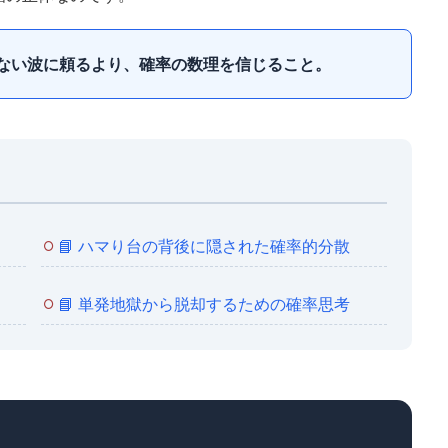
えない波に頼るより、確率の数理を信じること。
📘 ハマり台の背後に隠された確率的分散
📘 単発地獄から脱却するための確率思考