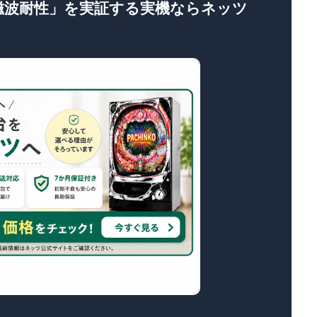
電磁波耐性」を実証する実機ならネッツ