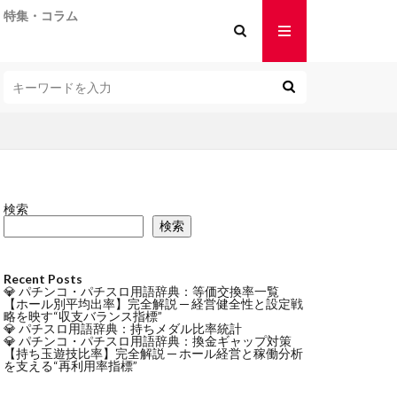
特集・コラム
検索
検索
Recent Posts
💎 パチンコ・パチスロ用語辞典：等価交換率一覧
【ホール別平均出率】完全解説 ─ 経営健全性と設定戦
略を映す“収支バランス指標”
💎 パチスロ用語辞典：持ちメダル比率統計
💎 パチンコ・パチスロ用語辞典：換金ギャップ対策
【持ち玉遊技比率】完全解説 ─ ホール経営と稼働分析
を支える“再利用率指標”