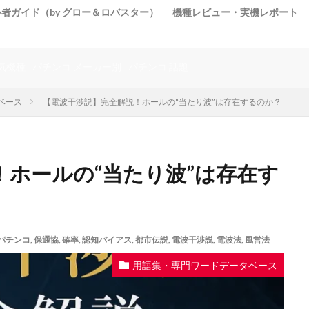
者ガイド（by グロー＆ロバスター）
機種レビュー・実機レポート
気機種
パチンコ メーカー別
パチンコ 話題
ベース
【電波干渉説】完全解説！ホールの“当たり波”は存在するのか？
！ホールの“当たり波”は存在す
パチンコ
,
保通協
,
確率
,
認知バイアス
,
都市伝説
,
電波干渉説
,
電波法
,
風営法
用語集・専門ワードデータベース