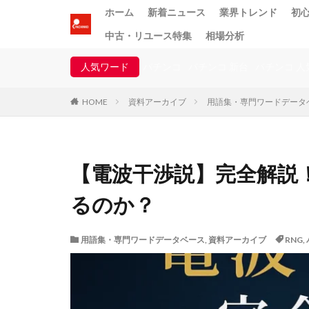
ホーム
新着ニュース
業界トレンド
初心
中古・リユース特集
相場分析
人気ワード
パチンコ
パチンコ 新台
パチンコ 人
HOME
資料アーカイブ
用語集・専門ワードデータ
【電波干渉説】完全解説
るのか？
用語集・専門ワードデータベース
,
資料アーカイブ
RNG
,