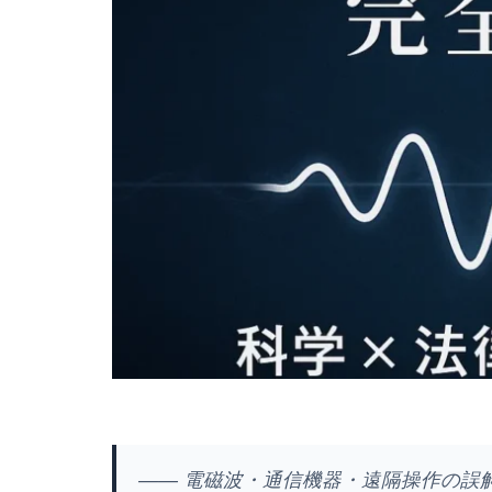
―― 電磁波・通信機器・遠隔操作の誤