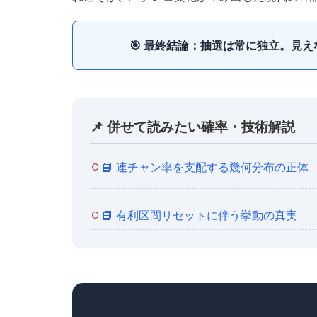
🎯 最終結論：抽選は常に独立。見
📌 併せて読みたい確率・技術解説
📘 連チャン率を支配する幾何分布の正体
📘 有利区間リセットに伴う挙動の真実