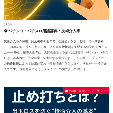
輸出許可
轟音
逆押し
透明性
通信制御
通信制御IC
通信基板
通信断
通信設計
通信遅延補正
通気孔
通達
通風設計
0件
連チャン
連チャン構造
連チャン機
💎 パチンコ・パチスロ用語辞典：技術介入率
連チャン率
連チャン補正
連打演出
連携演出
進化心理学
遊タイム
遊タイム契機
遊び方
技術介入率の深層：完全確率の世界で「理論値」を超える唯一の人間要素
―― 確率の海に浮かぶ努力の島。スキルが機械割を支配する科学的メカニズ
遊技データ履歴
遊技人口
遊技史
遊技心理
ム ―― 序章：確率の世界に「人間の余地」を残す設計哲学 パチンコ・パチス
遊技操作
遊技文化
遊技文化史
遊技文化白書
ロは、基本的に「完全確率」で進行する遊技です。しかし唯一、プレイヤー
遊技機
遊技機リサイクル協会
遊技機制度
の操作技術によって結果が変わり得る領域が存在します。それが――技術介
入率です。 技術介入率とは、プレイヤーの腕によって理 […]
遊技機取扱主任者
遊技機史
遊技機基準改正
遊技機外装
遊技機性能試験
遊技機技術史
遊技機検査
遊技機検査票
遊技機申請書
用語集・専門ワードデータベース
遊技機製造業許可
遊技機規則
遊技機輸出
遊技物理
遊技盤
遊技盤ユニット
遊技盤面
遊技設計
過電流保護
遠隔
遠隔操作