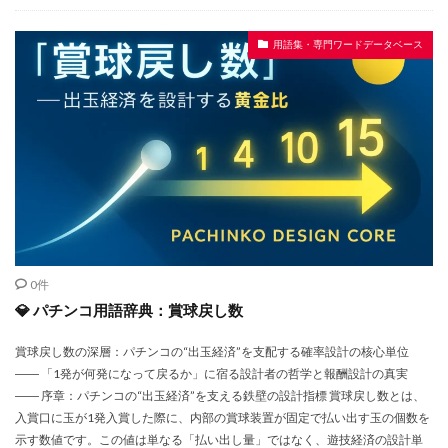
魔戒演出工学
黄金比
用語集・専門ワードデータベース
検索
0件
💎 パチンコ用語辞典：賞球戻し数
賞球戻し数の深層：パチンコの“出玉経済”を支配する確率設計の核心単位
―― 「1発が何発になって戻るか」に宿る設計者の哲学と報酬設計の真実
―― 序章：パチンコの“出玉経済”を支える鉄壁の設計指標 賞球戻し数とは、
入賞口に玉が1発入賞した際に、内部の賞球装置が固定で払い出す玉の個数を
示す数値です。この値は単なる「払い出し量」ではなく、遊技経済の設計単