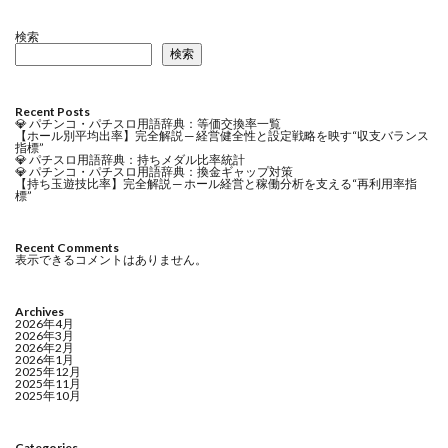
検索
検索
Recent Posts
💎 パチンコ・パチスロ用語辞典：等価交換率一覧
【ホール別平均出率】完全解説 ─ 経営健全性と設定戦略を映す“収支バランス
指標”
💎 パチスロ用語辞典：持ちメダル比率統計
💎 パチンコ・パチスロ用語辞典：換金ギャップ対策
【持ち玉遊技比率】完全解説 ─ ホール経営と稼働分析を支える“再利用率指
標”
Recent Comments
表示できるコメントはありません。
Archives
2026年4月
2026年3月
2026年2月
2026年1月
2025年12月
2025年11月
2025年10月
Categories