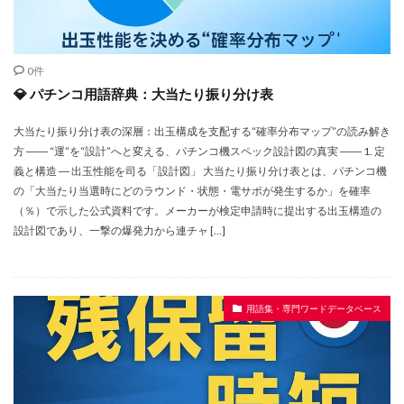
0件
💎 パチンコ用語辞典：大当たり振り分け表
大当たり振り分け表の深層：出玉構成を支配する“確率分布マップ”の読み解き
方 ―― “運”を“設計”へと変える、パチンコ機スペック設計図の真実 ―― 1. 定
義と構造 ― 出玉性能を司る「設計図」 大当たり振り分け表とは、パチンコ機
の「大当たり当選時にどのラウンド・状態・電サポが発生するか」を確率
（％）で示した公式資料です。メーカーが検定申請時に提出する出玉構造の
設計図であり、一撃の爆発力から連チャ […]
用語集・専門ワードデータベース