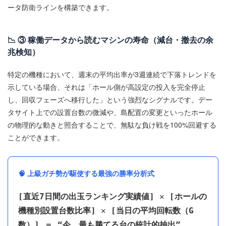
ータ防衛ラインを構築できます。
📉 ③ 稼働データから読むマシンの寿命（減台・撤去の余
兆検知）
特定の機種において、週末の平均出率が3週連続で下落トレンドを
示している場合、それは「ホール側が高設定の投入を完全停止
し、回収フェーズへ移行した」という強烈なシグナルです。デー
タサイト上での設置台数の微減や、島配置の変更といったホール
の物理的な動きと照合することで、無駄な負け戦を100%回避する
ことができます。
🧠 上級ガチ勢が駆使する最強の勝率分析式
[直近7日間の出玉ランキング実績値] ✕ [ホールの
機種別設置台数比率] ✕ [当日の平均回転数（G
数）] ＝ “今、最も勝てる台の統計的抽出”