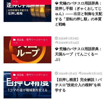
ース
💎 究極のパチスロ用語辞典：
逆押し手順（ぎゃくおしてじ
ゅん）―― 出目と制御を支配
する「逆転の押し順」の本質
と戦略
2026年1月24日
用語集・専門ワードデータベ
2026年5月16日
ース
💎 究極のパチスロ用語辞典：
天国ループ（てんごくるー
ぷ）
2026年1月6日
2026年5月13日
用語集・専門ワードデータベ
ース
【目押し精度】完全解説！パ
チスロ“技術介入の根幹”を科
学する