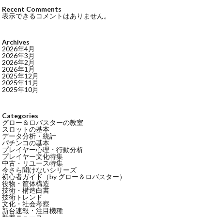
Recent Comments
表示できるコメントはありません。
Archives
2026年4月
2026年3月
2026年2月
2026年1月
2025年12月
2025年11月
2025年10月
Categories
グロー＆ロバスターの教室
スロットの基本
データ分析・統計
パチンコの基本
プレイヤー心理・行動分析
プレイヤー文化特集
中古・リユース特集
今さら聞けないシリーズ
初心者ガイド（by グロー＆ロバスター）
役物・筐体構造
技術・構造白書
技術トレンド
文化・社会考察
新台速報・注目機種