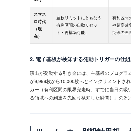
スマス
差枚リミットにともなう
有利区間
ロ時代
有利区間の自動リセッ
や超高確
（現
ト・再構築可能。
突破の画
在）
2. 電子基板が検知する発動トリガーの仕組
演出が発動する引き金には、主基板のプログラ
が9,999枚から10,000枚へとインクリメン
ガー（有利区間の限界完走時、すでに当日の吸
る領域への到達を先回り検知した瞬間）」の2