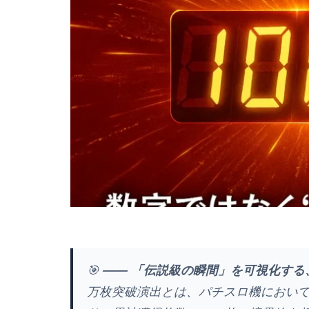
🎯
―― 「伝説級の瞬間」を可視化する
万枚突破演出とは、パチスロ機におい