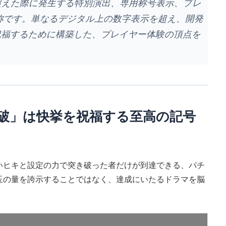
を超えた際に発生する特別演出、専用称号表示、プレ
称です。単なるデジタル上の数字表示を超え、開発
祝福するために構築した、プレイヤー体験の頂点を
。
突破」は快挙を祝福する至高の記号
いヒキと設定の力で突き破った者だけが到達できる、パチ
玉の量を誇示することではなく、達成にいたるドラマを脳