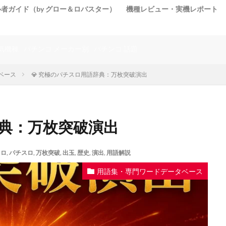
者ガイド（by グロー＆ロバスター）
機種レビュー・実機レポート
気機種
パチンコ メーカー別
パチンコ 話題
ベース
💎 究極のパチスロ用語辞典：万枚突破演出
辞典：万枚突破演出
スロ
,
パチスロ
,
万枚突破
,
出玉
,
歴史
,
演出
,
用語解説
用語集・専門ワードデータベース