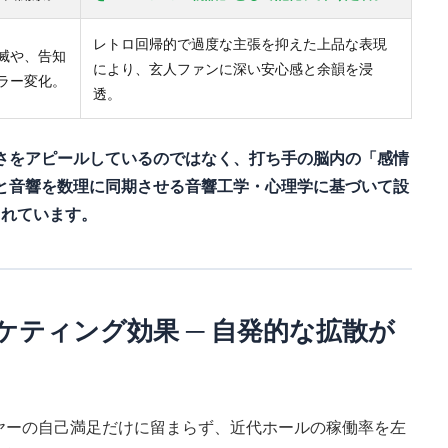
レトロ回帰的で過度な主張を抑えた上品な表現
滅や、告知
により、玄人ファンに深い安心感と余韻を浸
ラー変化。
透。
さをアピールしているのではなく、打ち手の脳内の「感情
と音響を数理に同期させる音響工学・心理学に基づいて設
されています。
ティング効果 ─ 自発的な拡散が
ヤーの自己満足だけに留まらず、近代ホールの稼働率を左