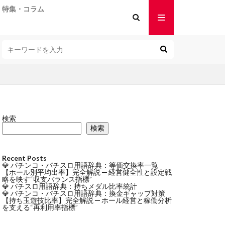
特集・コラム
検索
検索
Recent Posts
💎 パチンコ・パチスロ用語辞典：等価交換率一覧
【ホール別平均出率】完全解説 ─ 経営健全性と設定戦
略を映す“収支バランス指標”
💎 パチスロ用語辞典：持ちメダル比率統計
💎 パチンコ・パチスロ用語辞典：換金ギャップ対策
【持ち玉遊技比率】完全解説 ─ ホール経営と稼働分析
を支える“再利用率指標”