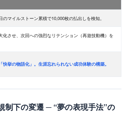
のマイルストーン累積で10,000枚の払出しを検知。
大化させ、次回への強烈なリテンション（再遊技動機）を
「快挙の物語化」。生涯忘れられない成功体験の構築。
制下の変遷 ─ “夢の表現手法”の