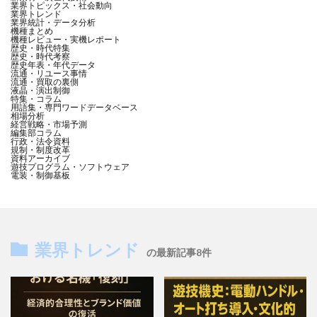
業界トピックス・社会動向
業界トレンド
業界統計・データ分析
機種まとめ
機種レビュー・実機レポート
歴史・時代特集
歴史・時代考察
歴史年表・年代データ
流通・リユース事情
流通・買取の裏側
液晶・演出制御
特集・コラム
用語集・専門ワードデータベース
相場分析
経営戦略・市場予測
編集部コラム
行政・法令資料
規制・制度改革
資料アーカイブ
遊技プログラム・ソフトウェア
電装・制御基板
業界トレンド
の最新記事8件