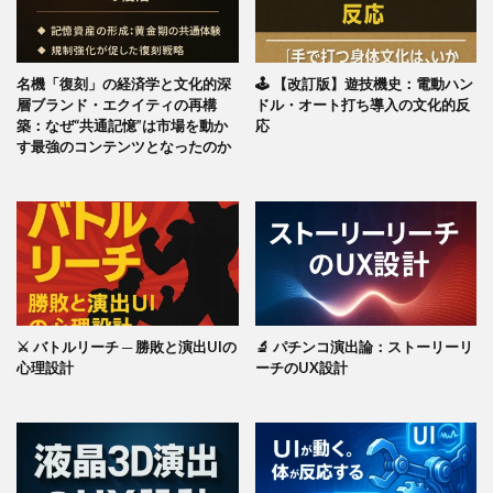
名機「復刻」の経済学と文化的深
🕹️ 【改訂版】遊技機史：電動ハン
層ブランド・エクイティの再構
ドル・オート打ち導入の文化的反
築：なぜ“共通記憶”は市場を動か
応
す最強のコンテンツとなったのか
⚔️ バトルリーチ ─ 勝敗と演出UIの
🔬 パチンコ演出論：ストーリーリ
心理設計
ーチのUX設計