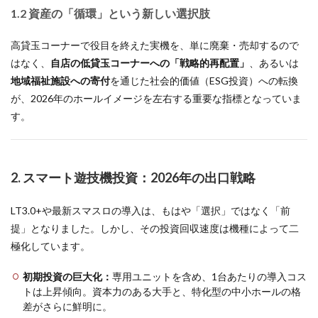
1.2 資産の「循環」という新しい選択肢
高貸玉コーナーで役目を終えた実機を、単に廃棄・売却するので
はなく、
自店の低貸玉コーナーへの「戦略的再配置」
、あるいは
地域福祉施設への寄付
を通じた社会的価値（ESG投資）への転換
が、2026年のホールイメージを左右する重要な指標となっていま
す。
2. スマート遊技機投資：2026年の出口戦略
LT3.0+や最新スマスロの導入は、もはや「選択」ではなく「前
提」となりました。しかし、その投資回収速度は機種によって二
極化しています。
初期投資の巨大化：
専用ユニットを含め、1台あたりの導入コス
トは上昇傾向。資本力のある大手と、特化型の中小ホールの格
差がさらに鮮明に。