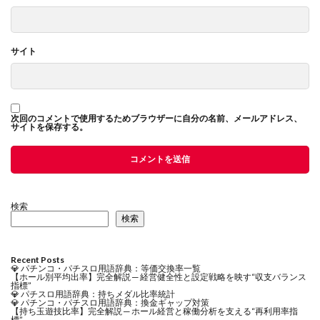
サイト
次回のコメントで使用するためブラウザーに自分の名前、メールアドレス、
サイトを保存する。
検索
検索
Recent Posts
💎 パチンコ・パチスロ用語辞典：等価交換率一覧
【ホール別平均出率】完全解説 ─ 経営健全性と設定戦略を映す“収支バランス
指標”
💎 パチスロ用語辞典：持ちメダル比率統計
💎 パチンコ・パチスロ用語辞典：換金ギャップ対策
【持ち玉遊技比率】完全解説 ─ ホール経営と稼働分析を支える“再利用率指
標”