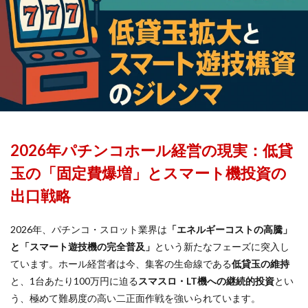
2026年パチンコホール経営の現実：低貸
玉の「固定費爆増」とスマート機投資の
出口戦略
2026年、パチンコ・スロット業界は
「エネルギーコストの高騰」
と「スマート遊技機の完全普及」
という新たなフェーズに突入し
ています。ホール経営者は今、集客の生命線である
低貸玉の維持
と、1台あたり100万円に迫る
スマスロ・LT機への継続的投資
とい
う、極めて難易度の高い二正面作戦を強いられています。