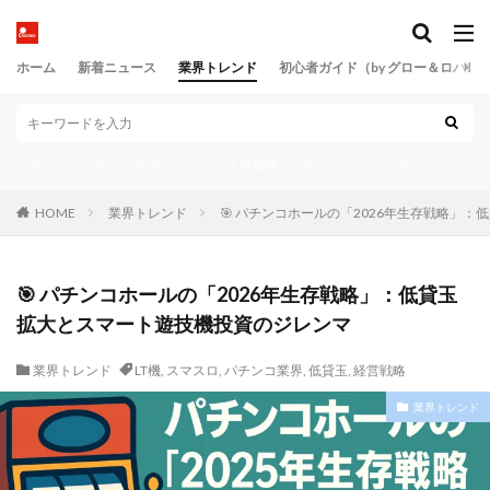
ホーム
新着ニュース
業界トレンド
初心者ガイド（by グロー＆ロバス
パチンコ
パチンコ 新台
パチンコ 人気機種
パチンコ メーカー別
パチンコ 
HOME
業界トレンド
🎯 パチンコホールの「2026年生存戦略」
🎯 パチンコホールの「2026年生存戦略」：低貸玉
拡大とスマート遊技機投資のジレンマ
業界トレンド
LT機
,
スマスロ
,
パチンコ業界
,
低貸玉
,
経営戦略
業界トレンド