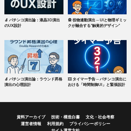
🔬 パチンコ演出論：液晶3D演出
🎡 役物連動演出 ─ UIと物理ギミッ
のUX設計
クが融合する“触覚的デザイン”
🔬 パチンコ演出論：ラウンド昇格
🎞️ タイマー予告 ─ パチンコ演出に
演出の心理設計
おける「時間制御UI」と緊張設計
資料アーカイブ
技術・構造白書
文化・社会考察
運営者情報
利用規約
プライバシーポリシー
サイト運営方針