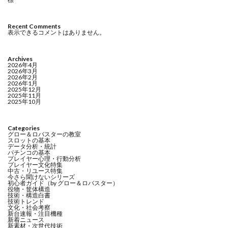
Recent Comments
表示できるコメントはありません。
Archives
2026年4月
2026年3月
2026年2月
2026年1月
2025年12月
2025年11月
2025年10月
Categories
グロー＆ロバスターの教室
スロットの基本
データ分析・統計
パチンコの基本
プレイヤー心理・行動分析
プレイヤー文化特集
中古・リユース特集
今さら聞けないシリーズ
初心者ガイド（by グロー＆ロバスター）
役物・筐体構造
技術・構造白書
技術トレンド
文化・社会考察
新台速報・注目機種
新着ニュース
新素材・次世代技術