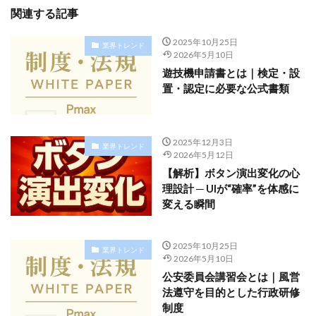
関連する記事
2025年10月25日
業界トレンド
2026年5月10日
遊技機申請書とは｜検定・設
置・認定に必要な公式書類
2025年12月3日
業界トレンド
2026年5月12日
【解析】ボタン演出変化の心
理設計 ─ UIが“確率”を体感に
変える瞬間
2025年10月25日
業界トレンド
2026年5月10日
公安委員会講習会とは｜風営
法遵守を目的とした行政研修
制度