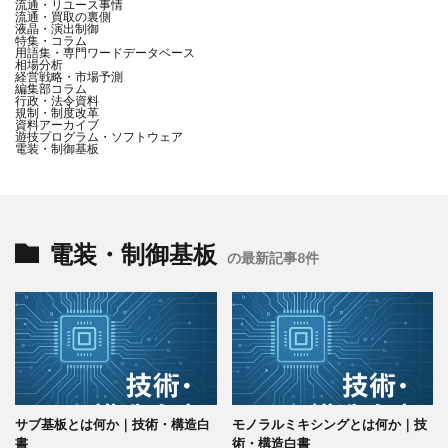
流通・リユース事情
流通・買取の裏側
液晶・演出制御
特集・コラム
用語集・専門ワードデータベース
相場分析
経営戦略・市場予測
編集部コラム
行政・法令資料
規制・制度改革
資料アーカイブ
遊技プログラム・ソフトウェア
電装・制御基板
電装・制御基板
の最新記事8件
サブ基板とは何か｜技術・構造白
モノラルミキシングとは何か｜技
書
術・構造白書