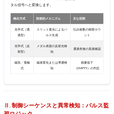
タル信号へと変換します。
検出方式
技術的メカニズム
主な役割
光学式（透
スリット遮光によるパ
払出枚数の精密カウ
過型）
ルス生成
ント
光学式（反
メダル表面の反射光検
通過有無の直接確認
射型）
知
磁気・電極
磁束変化または導通検
残量低下
式
知
（EMPTY）の判定
Ⅱ. 制御シーケンスと異常検知：パルス監
視ロジック