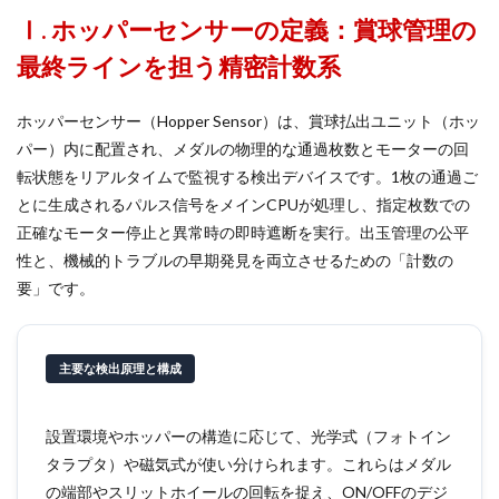
Ⅰ. ホッパーセンサーの定義：賞球管理の
最終ラインを担う精密計数系
ホッパーセンサー（Hopper Sensor）は、賞球払出ユニット（ホッ
パー）内に配置され、メダルの物理的な通過枚数とモーターの回
転状態をリアルタイムで監視する検出デバイスです。1枚の通過ご
とに生成されるパルス信号をメインCPUが処理し、指定枚数での
正確なモーター停止と異常時の即時遮断を実行。出玉管理の公平
性と、機械的トラブルの早期発見を両立させるための「計数の
要」です。
主要な検出原理と構成
設置環境やホッパーの構造に応じて、光学式（フォトイン
タラプタ）や磁気式が使い分けられます。これらはメダル
の端部やスリットホイールの回転を捉え、ON/OFFのデジ