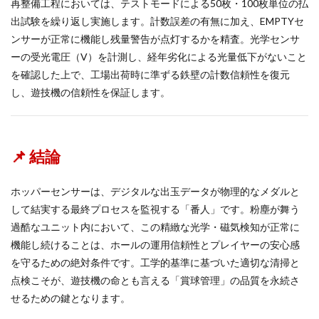
再整備工程においては、テストモードによる50枚・100枚単位の払
出試験を繰り返し実施します。計数誤差の有無に加え、EMPTYセ
ンサーが正常に機能し残量警告が点灯するかを精査。光学センサ
ーの受光電圧（V）を計測し、経年劣化による光量低下がないこと
を確認した上で、工場出荷時に準ずる鉄壁の計数信頼性を復元
し、遊技機の信頼性を保証します。
📌 結論
ホッパーセンサーは、デジタルな出玉データが物理的なメダルと
して結実する最終プロセスを監視する「番人」です。粉塵が舞う
過酷なユニット内において、この精緻な光学・磁気検知が正常に
機能し続けることは、ホールの運用信頼性とプレイヤーの安心感
を守るための絶対条件です。工学的基準に基づいた適切な清掃と
点検こそが、遊技機の命とも言える「賞球管理」の品質を永続さ
せるための鍵となります。