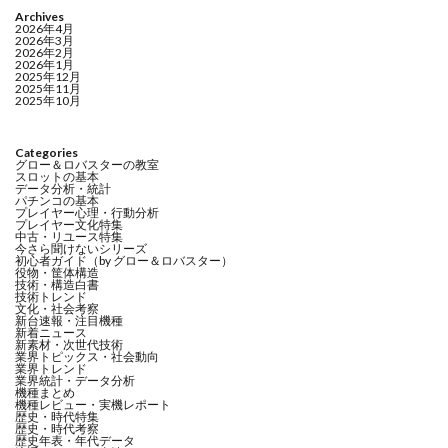
Archives
2026年4月
2026年3月
2026年2月
2026年1月
2025年12月
2025年11月
2025年10月
Categories
グロー＆ロバスターの教室
スロットの基本
データ分析・統計
パチンコの基本
プレイヤー心理・行動分析
プレイヤー文化特集
中古・リユース特集
今さら聞けないシリーズ
初心者ガイド（by グロー＆ロバスター）
役物・筐体構造
技術・構造白書
技術トレンド
文化・社会考察
新台速報・注目機種
新着ニュース
新素材・次世代技術
業界トピックス・社会動向
業界トレンド
業界統計・データ分析
機種まとめ
機種レビュー・実機レポート
歴史・時代特集
歴史・時代考察
歴史年表・年代データ