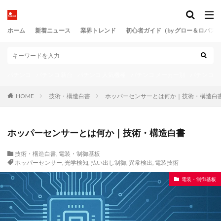
ホーム
新着ニュース
業界トレンド
初心者ガイド（by グロー＆ロバス
パチンコ
パチンコ 新台
パチンコ 人気機種
パチンコ メーカー別
パチンコ 
HOME
技術・構造白書
ホッパーセンサーとは何か｜技術・構造白
ホッパーセンサーとは何か｜技術・構造白書
技術・構造白書
,
電装・制御基板
ホッパーセンサー
,
光学検知
,
払い出し制御
,
異常検出
,
電装技術
電装・制御基板