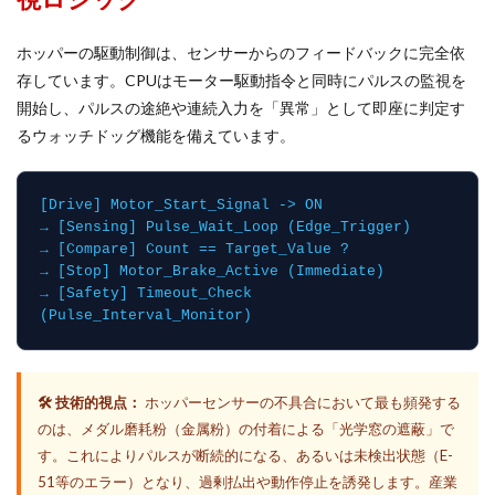
ホッパーの駆動制御は、センサーからのフィードバックに完全依
存しています。CPUはモーター駆動指令と同時にパルスの監視を
開始し、パルスの途絶や連続入力を「異常」として即座に判定す
るウォッチドッグ機能を備えています。
[Drive] Motor_Start_Signal -> ON
→ [Sensing] Pulse_Wait_Loop (Edge_Trigger)
→ [Compare] Count == Target_Value ?
→ [Stop] Motor_Brake_Active (Immediate)
→ [Safety] Timeout_Check
(Pulse_Interval_Monitor)
🛠️ 技術的視点：
ホッパーセンサーの不具合において最も頻発する
のは、メダル磨耗粉（金属粉）の付着による「光学窓の遮蔽」で
す。これによりパルスが断続的になる、あるいは未検出状態（E-
51等のエラー）となり、過剰払出や動作停止を誘発します。産業