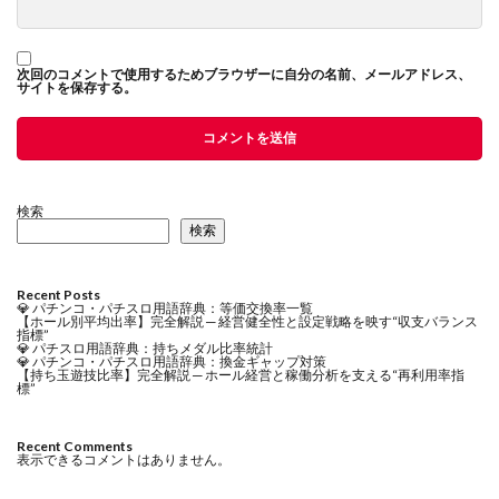
次回のコメントで使用するためブラウザーに自分の名前、メールアドレス、
サイトを保存する。
検索
検索
Recent Posts
💎 パチンコ・パチスロ用語辞典：等価交換率一覧
【ホール別平均出率】完全解説 ─ 経営健全性と設定戦略を映す“収支バランス
指標”
💎 パチスロ用語辞典：持ちメダル比率統計
💎 パチンコ・パチスロ用語辞典：換金ギャップ対策
【持ち玉遊技比率】完全解説 ─ ホール経営と稼働分析を支える“再利用率指
標”
Recent Comments
表示できるコメントはありません。