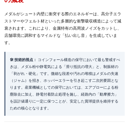
メダルがシュート内壁に衝突する際のエネルギーは、高分子エラ
ストマーやフェルト材といった多層的な衝撃吸収構造によって減
衰されます。これにより、金属特有の高周波ノイズをカットし、
店舗環境に調和するマイルドな「払い出し音」を生成していま
す。
🛠️ 技術的視点：
コインフォール構造の保守において最も警戒すべ
きは、メダル粉や静電気による「滑り抵抗の増大」と、制振材の
「剥がれ・硬化」です。微細な段差や汚れの堆積はメダルの失速
（ジャム）を招き、ホッパーエラーを引き起こす二次的要因とな
ります。産業機械としての保守においては、エアブローによる粉
塵除去に加え、静電付着防止処理を施し、経路内の「動摩擦力」
を設計値通りに一定に保つことが、安定した賞球提供を維持する
ための核心となります。