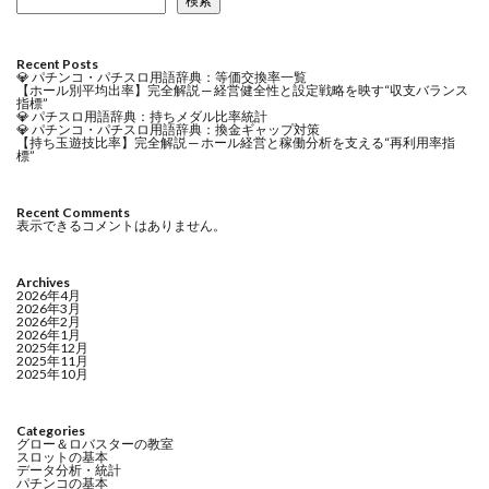
検索
Recent Posts
💎 パチンコ・パチスロ用語辞典：等価交換率一覧
【ホール別平均出率】完全解説 ─ 経営健全性と設定戦略を映す“収支バランス
指標”
💎 パチスロ用語辞典：持ちメダル比率統計
💎 パチンコ・パチスロ用語辞典：換金ギャップ対策
【持ち玉遊技比率】完全解説 ─ ホール経営と稼働分析を支える“再利用率指
標”
Recent Comments
表示できるコメントはありません。
Archives
2026年4月
2026年3月
2026年2月
2026年1月
2025年12月
2025年11月
2025年10月
Categories
グロー＆ロバスターの教室
スロットの基本
データ分析・統計
パチンコの基本