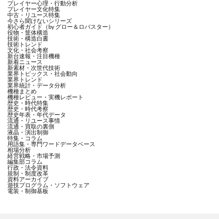
プレイヤー心理・行動分析
プレイヤー文化特集
中古・リユース特集
今さら聞けないシリーズ
初心者ガイド（by グロー＆ロバスター）
役物・筐体構造
技術・構造白書
技術トレンド
文化・社会考察
新台速報・注目機種
新着ニュース
新素材・次世代技術
業界トピックス・社会動向
業界トレンド
業界統計・データ分析
機種まとめ
機種レビュー・実機レポート
歴史・時代特集
歴史・時代考察
歴史年表・年代データ
流通・リユース事情
流通・買取の裏側
液晶・演出制御
特集・コラム
用語集・専門ワードデータベース
相場分析
経営戦略・市場予測
編集部コラム
行政・法令資料
規制・制度改革
資料アーカイブ
遊技プログラム・ソフトウェア
電装・制御基板