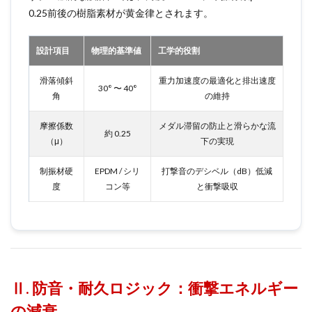
0.25前後の樹脂素材が黄金律とされます。
設計項目
物理的基準値
工学的役割
滑落傾斜
重力加速度の最適化と排出速度
30° 〜 40°
角
の維持
摩擦係数
メダル滞留の防止と滑らかな流
約 0.25
（μ）
下の実現
制振材硬
EPDM / シリ
打撃音のデシベル（dB）低減
度
コン等
と衝撃吸収
Ⅱ. 防音・耐久ロジック：衝撃エネルギー
の減衰