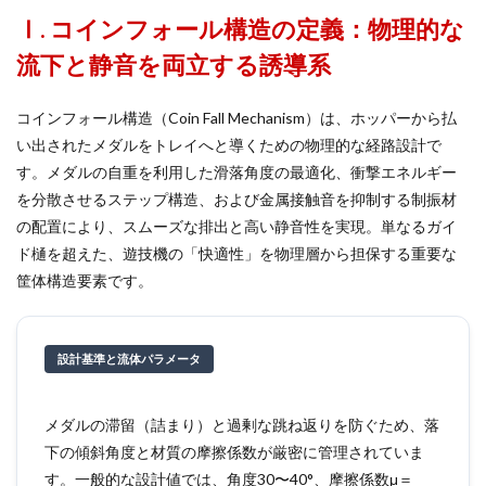
Ⅰ. コインフォール構造の定義：物理的な
流下と静音を両立する誘導系
コインフォール構造（Coin Fall Mechanism）は、ホッパーから払
い出されたメダルをトレイへと導くための物理的な経路設計で
す。メダルの自重を利用した滑落角度の最適化、衝撃エネルギー
を分散させるステップ構造、および金属接触音を抑制する制振材
の配置により、スムーズな排出と高い静音性を実現。単なるガイ
ド樋を超えた、遊技機の「快適性」を物理層から担保する重要な
筐体構造要素です。
設計基準と流体パラメータ
メダルの滞留（詰まり）と過剰な跳ね返りを防ぐため、落
下の傾斜角度と材質の摩擦係数が厳密に管理されていま
す。一般的な設計値では、角度30〜40°、摩擦係数μ＝