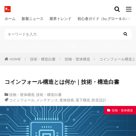
ホーム
新着ニュース
業界トレンド
初心者ガイド（by グロー＆ロバス
パチンコ
パチンコ 新台
パチンコ 人気機種
パチンコ メーカー別
パチンコ 
HOME
技術・構造白書
役物・筐体構造
コインフォール構造と
コインフォール構造とは何か｜技術・構造白書
役物・筐体構造
,
技術・構造白書
コインフォール
,
メンテナンス
,
筐体技術
,
落下構造
,
防音設計
役物・筐体構造