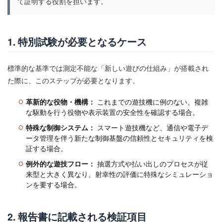
て証明する役割を担います。
隠れ演出
集団稼働
雑所得
電サポ
電サポ回転数
電サポ抜け
電チュー
電チュー拾い率
電力
電動ハンドル
1. 特別試験が必要となるケース
電動ユニット
電動化
電動発射
電圧制御
電圧降下
電子ロック
電子制御PCB
電子認証
標準的な基準では測定不能な「新しい遊びの仕組み」が搭載され
た際に、このステップが必要となります。
電波干渉説
電波法
電流制御
電流遮断リレー
電源トランス
電源ヒューズ
電源ユニット
革新的な役物・機構：
これまでの遊技機に例のない、複雑
電源ライン
電磁ソレノイド
電装ユニット
な駆動を行う役物や表示装置の安全性を確認する場合。
電装冷却
電装制御
電装基板
電装安全
特殊な制御システム：
スマート遊技機など、通信や電子デ
ータ管理を伴う新たな制御基盤の信頼性とセキュリティを検
電装技術
電装構造
電装設計
電装部品
証する場合。
電装配線
電飾パターン
静電対策
静電防止
例外的な遊技フロー：
抽選方式や払い出しのプロセスが従
静音化
非営業用遊技機
非等価対策
音場設計
来型と大きく異なり、射幸性の評価に特殊なシミュレーショ
ンを要する場合。
音声ROM
音声同期
音声端子
音質最適化
音量
音響
音響制御
音響基板
音響演出
2. 報告書に記載される検証項目
音響補正
音響設計
順押し
風俗営業法