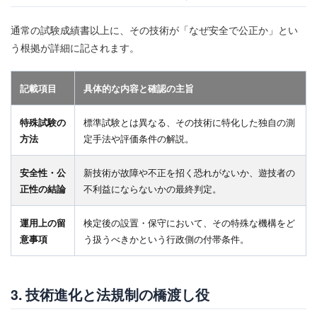
風俗営業許可
風営法
風営法届出書
通常の試験成績書以上に、その技術が「なぜ安全で公正か」とい
風営法改正
風営法第23条
風営法第9条
う根拠が詳細に記されます。
風営法違反
風読み
風車
風車下
風車逃げ
養分
駅前店
駆動制御
記載項目
具体的な内容と確認の主旨
駆動回路
駆動技術
駆動機構
駆動設計
高度経済成長
高設定
高設定分析
高設定判別
特殊試験の
標準試験とは異なる、その技術に特化した独自の測
方法
高設定確信
定手法や評価条件の解説。
高速RUSH
高速遊技化
鬼がかり
魔戒演出工学
黄金比
安全性・公
新技術が故障や不正を招く恐れがないか、遊技者の
正性の結論
不利益にならないかの最終判定。
検索
運用上の留
検定後の設置・保守において、その特殊な機構をど
意事項
う扱うべきかという行政側の付帯条件。
3. 技術進化と法規制の橋渡し役