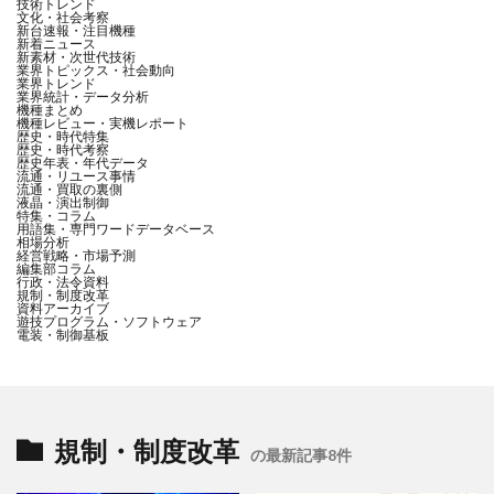
技術トレンド
文化・社会考察
新台速報・注目機種
新着ニュース
新素材・次世代技術
業界トピックス・社会動向
業界トレンド
業界統計・データ分析
機種まとめ
機種レビュー・実機レポート
歴史・時代特集
歴史・時代考察
歴史年表・年代データ
流通・リユース事情
流通・買取の裏側
液晶・演出制御
特集・コラム
用語集・専門ワードデータベース
相場分析
経営戦略・市場予測
編集部コラム
行政・法令資料
規制・制度改革
資料アーカイブ
遊技プログラム・ソフトウェア
電装・制御基板
規制・制度改革
の最新記事8件