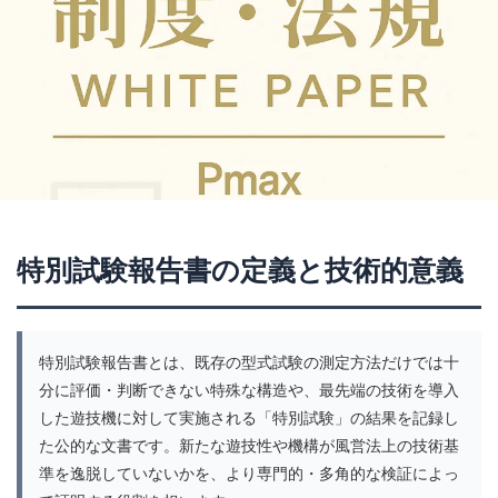
遊技機
遊技機リサイクル協会
遊技機制度
遊技機取扱主任者
遊技機史
遊技機基準改正
遊技機外装
遊技機性能試験
遊技機技術史
遊技機検査
遊技機検査票
遊技機申請書
遊技機製造業許可
遊技機規則
遊技機輸出
遊技物理
遊技盤
遊技盤ユニット
遊技盤面
遊技設計
過電流保護
遠隔
遠隔操作
適合証
適合証明
適合試験
部品再利用
特別試験報告書の定義と技術的意義
都市伝説
配置設計
金価格
釘
釘ゲージ
釘シメ
釘テンプレート
釘メモ
釘位置測定
釘師
釘打ち
釘打ちテンション
釘設計
特別試験報告書とは、既存の型式試験の測定方法だけでは十
釘読み
釘調整
釘配置
錯覚心理
分に評価・判断できない特殊な構造や、最先端の技術を導入
鍵シリンダー
閉店チェック
閉店取り切れず
した遊技機に対して実施される「特別試験」の結果を記録し
た公的な文書です。新たな遊技性や機構が風営法上の技術基
開閉ユニット
防塵構造
防振素材
防振設計
準を逸脱していないかを、より専門的・多角的な検証によっ
防犯設計
防錆処理
防音設計
隠れ当たり