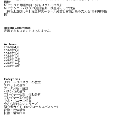
指標”
💎 パチスロ用語辞典：持ちメダル比率統計
💎 パチンコ・パチスロ用語辞典：換金ギャップ対策
【持ち玉遊技比率】完全解説 ─ ホール経営と稼働分析を支える“再利用率指
標”
Recent Comments
表示できるコメントはありません。
Archives
2026年4月
2026年3月
2026年2月
2026年1月
2025年12月
2025年11月
2025年10月
Categories
グロー＆ロバスターの教室
スロットの基本
データ分析・統計
パチンコの基本
プレイヤー心理・行動分析
プレイヤー文化特集
中古・リユース特集
今さら聞けないシリーズ
初心者ガイド（by グロー＆ロバスター）
役物・筐体構造
技術・構造白書