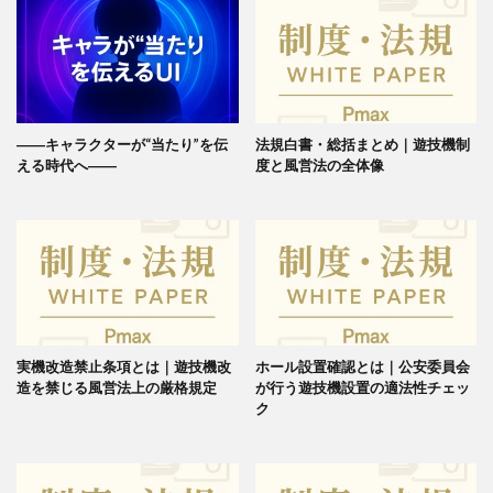
――キャラクターが“当たり”を伝
法規白書・総括まとめ｜遊技機制
える時代へ――
度と風営法の全体像
実機改造禁止条項とは｜遊技機改
ホール設置確認とは｜公安委員会
造を禁じる風営法上の厳格規定
が行う遊技機設置の適法性チェッ
ク