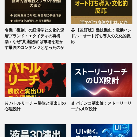
名機「復刻」の経済学と文化的深
🕹️ 【改訂版】遊技機史：電動ハン
層ブランド・エクイティの再構
ドル・オート打ち導入の文化的反
築：なぜ“共通記憶”は市場を動か
応
す最強のコンテンツとなったのか
⚔️ バトルリーチ ─ 勝敗と演出UIの
🔬 パチンコ演出論：ストーリーリ
心理設計
ーチのUX設計