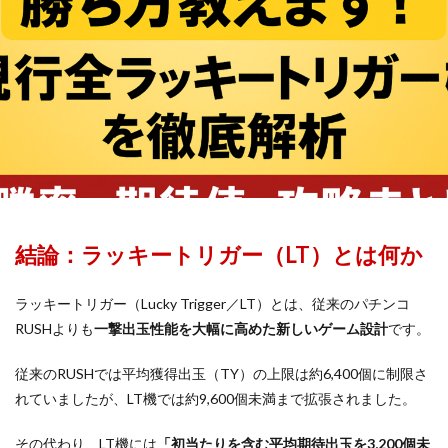
結論：ラッキートリガー（LT）とは何か
ラッキートリガー（Lucky Trigger／LT）とは、従来のパチンコ
RUSHよりも
一撃出玉性能を大幅に高めた新しいゲーム設計
です。
従来のRUSHでは平均獲得出玉（TY）の上限は約6,400個に制限さ
れていましたが、LT機では約9,600個未満まで拡張されました。
その代わり、LT機には
「初当たりを含む平均期待出玉を3,200個未