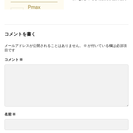
コメントを書く
メールアドレスが公開されることはありません。
※
が付いている欄は必須項
目です
コメント
※
名前
※