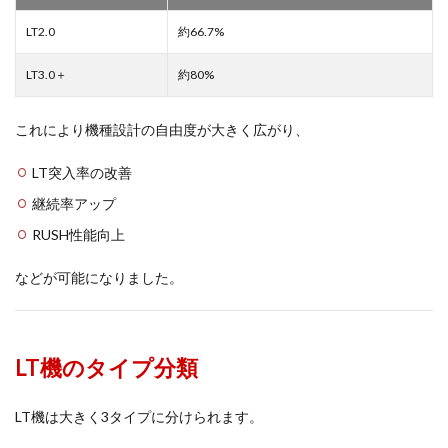
LT2.0
約66.7%
LT3.0＋
約80%
これにより機種設計の自由度が大きく広がり、
LT突入率の改善
継続率アップ
RUSH性能向上
などが可能になりました。
LT機のタイプ分類
LT機は大きく3タイプに分けられます。