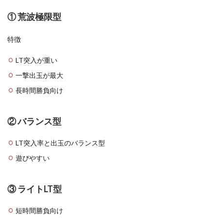
① 荒波極限型
特徴
LT突入が重い
一撃出玉が最大
長時間勝負向け
② バランス型
LT突入率と出玉のバランス型
遊びやすい
③ ライトLT型
短時間勝負向け