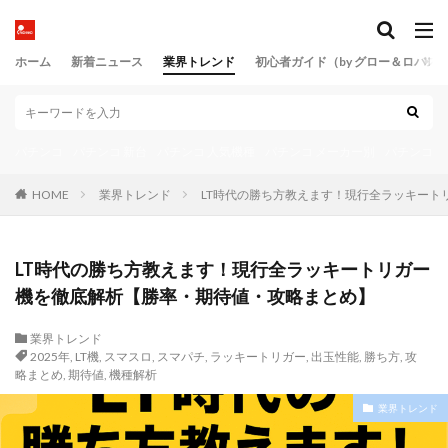
ホーム
新着ニュース
業界トレンド
初心者ガイド（by グロー＆ロバス
パチンコ
パチンコ 新台
パチンコ 人気機種
パチンコ メーカー別
パチンコ 
HOME
業界トレンド
LT時代の勝ち方教えます！現行全ラッキート
LT時代の勝ち方教えます！現行全ラッキートリガー
機を徹底解析【勝率・期待値・攻略まとめ】
業界トレンド
2025年
,
LT機
,
スマスロ
,
スマパチ
,
ラッキートリガー
,
出玉性能
,
勝ち方
,
攻
略まとめ
,
期待値
,
機種解析
業界トレンド