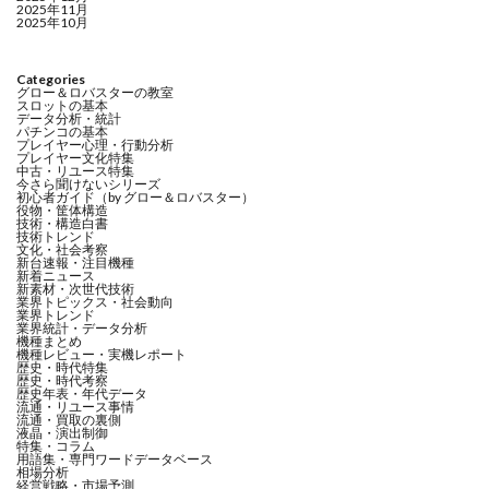
2025年11月
2025年10月
Categories
グロー＆ロバスターの教室
スロットの基本
データ分析・統計
パチンコの基本
プレイヤー心理・行動分析
プレイヤー文化特集
中古・リユース特集
今さら聞けないシリーズ
初心者ガイド（by グロー＆ロバスター）
役物・筐体構造
技術・構造白書
技術トレンド
文化・社会考察
新台速報・注目機種
新着ニュース
新素材・次世代技術
業界トピックス・社会動向
業界トレンド
業界統計・データ分析
機種まとめ
機種レビュー・実機レポート
歴史・時代特集
歴史・時代考察
歴史年表・年代データ
流通・リユース事情
流通・買取の裏側
液晶・演出制御
特集・コラム
用語集・専門ワードデータベース
相場分析
経営戦略・市場予測