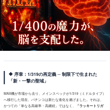
🔶 序章：1/319の再定義 ─ 制限下で生まれた
「新・一撃の聖域」
MAX機が市場から去り、メインスペックが1/319（ミドルタイプ）
へ移行した現在、パチンコは新たな進化を遂げました。それは、
かつての「単なる高確率・高継続」ではなく、
「ラッキートリガ