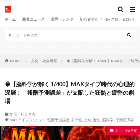
風営法改正
風営法第23条
風営法第9条
風営法違反
風読み
風車
風車下
ホーム
新着ニュース
業界トレンド
初心者ガイド（by グロー＆ロバス
風車逃げ
養分
駅前店
駆動制御
駆動回路
駆動技術
駆動機構
駆動設計
高度経済成長
高設定
高設定分析
高設定判別
パチンコ
パチンコ 新台
パチンコ 人気機種
パチンコ メーカー別
パチンコ 
高設定確信
高速RUSH
高速遊技化
鬼がかり
HOME
文化・社会考察
🧠【脳科学が解く 1/400】MAXタイ
魔戒演出工学
黄金比
検索
🧠【脳科学が解く 1/400】MAXタイプ時代の心理的
深層：「報酬予測誤差」が支配した狂熱と疲弊の劇
場
文化・社会考察
MAXタイプ
,
パチンコ
,
報酬予測誤差
,
射幸性
,
文化
,
歴史
,
脳科学
,
行動経済学
文化・社会考察