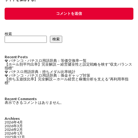
検索
検索
Recent Posts
💎 パチンコ・パチスロ用語辞典：等価交換率一覧
【ホール別平均出率】完全解説 ─ 経営健全性と設定戦略を映す“収支バランス
指標”
💎 パチスロ用語辞典：持ちメダル比率統計
💎 パチンコ・パチスロ用語辞典：換金ギャップ対策
【持ち玉遊技比率】完全解説 ─ ホール経営と稼働分析を支える“再利用率指
標”
Recent Comments
表示できるコメントはありません。
Archives
2026年4月
2026年3月
2026年2月
2026年1月
2025年12月