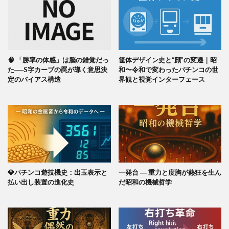
🧠 「勝率の体感」は脳の錯覚だっ
筐体デザイン史と“顔”の変遷｜昭
た──S字カーブの罠が導く意思決
和〜令和で変わったパチンコの世
定のバイアス構造
界観と視覚インターフェース
💎パチンコ遊技機史：出玉表示と
一発台 ― 重力と度胸が熱狂を生ん
払い出し装置の進化史
だ昭和の機械哲学