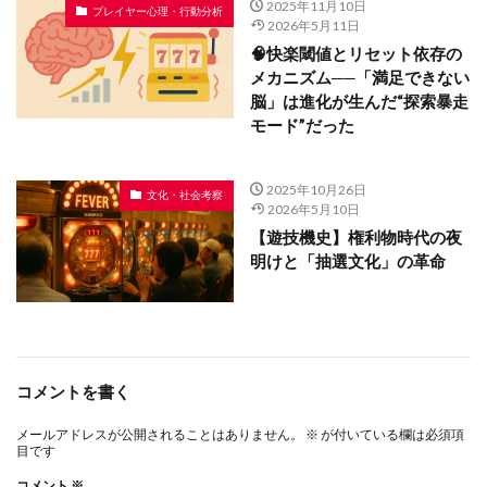
2025年11月10日
プレイヤー心理・行動分析
2026年5月11日
🧠快楽閾値とリセット依存の
メカニズム──「満足できない
脳」は進化が生んだ“探索暴走
モード”だった
2025年10月26日
文化・社会考察
2026年5月10日
【遊技機史】権利物時代の夜
明けと「抽選文化」の革命
コメントを書く
メールアドレスが公開されることはありません。
※
が付いている欄は必須項
目です
コメント
※