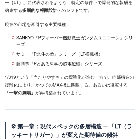
ー（LT）」
に代表されるような、特定の条件下で爆発的な報酬を
約束する
多層的な報酬設計
へのシフトです。
現在の市場を牽引する主要機種：
SANKYO『Pフィーバー機動戦士ガンダムユニコーン』シリ
ーズ
サミー『P北斗の拳』シリーズ（LT搭載機）
藤商事『Pとある科学の超電磁砲』シリーズ
1/319という「当たりやすさ」の標準化が進む一方で、内部構造の
複雑化により、かつてのMAX機に匹敵する、あるいは凌駕する
「一撃の劇場」
が再構築されています。
⚙️ 第一章：現代スペックの多層構造 ─ 「LT（ラ
ッキートリガー）」が変えた期待値の傾斜