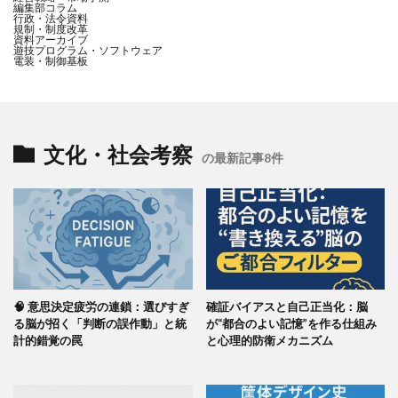
編集部コラム
行政・法令資料
規制・制度改革
資料アーカイブ
遊技プログラム・ソフトウェア
電装・制御基板
文化・社会考察
の最新記事8件
🧠 意思決定疲労の連鎖：選びすぎ
確証バイアスと自己正当化：脳
る脳が招く「判断の誤作動」と統
が“都合のよい記憶”を作る仕組み
計的錯覚の罠
と心理的防衛メカニズム