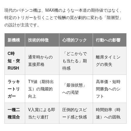
現代のパチンコ機は、MAX機のような一本道の期待値ではなく、
特定のトリガーを引くことで報酬の質が劇的に変わる「階層型」
の設計が主流です。
新機構
技術的特徴
心理的フック
行動への影響
C時
「どこからで
通常時からの
離席タイミン
短・突
も当たる」期
直接昇格
グの喪失
RUSH
待感
ラッキ
TY値（期待出
高単価・短時
「最強状態」
ートリ
玉）の飛躍的
間勝負へのシ
への渇望
ガー
向上
フト
一種二
V入賞による即
圧倒的なスピ
時間効率（時
種混合
当たり連打
ード感と快感
速）への固執