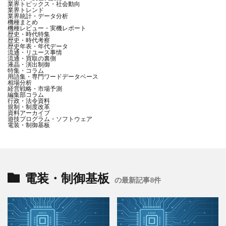
業界トピックス・社会動向
業界トレンド
業界統計・データ分析
機種まとめ
機種レビュー・実機レポート
歴史・時代特集
歴史・時代考察
歴史年表・年代データ
流通・リユース事情
流通・買取の裏側
液晶・演出制御
特集・コラム
用語集・専門ワードデータベース
相場分析
経営戦略・市場予測
編集部コラム
行政・法令資料
規制・制度改革
資料アーカイブ
遊技プログラム・ソフトウェア
電装・制御基板
電装・制御基板
の最新記事8件