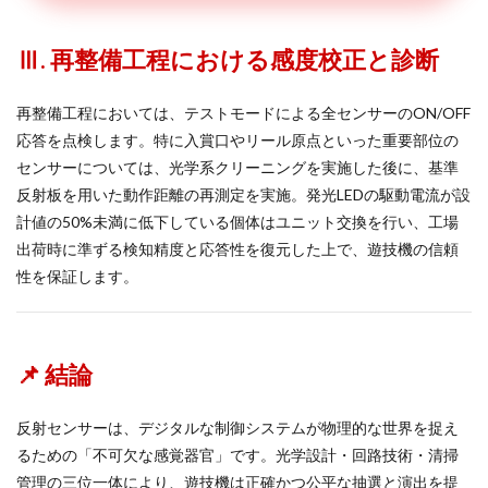
Ⅲ. 再整備工程における感度校正と診断
再整備工程においては、テストモードによる全センサーのON/OFF
応答を点検します。特に入賞口やリール原点といった重要部位の
センサーについては、光学系クリーニングを実施した後に、基準
反射板を用いた動作距離の再測定を実施。発光LEDの駆動電流が設
計値の50%未満に低下している個体はユニット交換を行い、工場
出荷時に準ずる検知精度と応答性を復元した上で、遊技機の信頼
性を保証します。
📌 結論
反射センサーは、デジタルな制御システムが物理的な世界を捉え
るための「不可欠な感覚器官」です。光学設計・回路技術・清掃
管理の三位一体により、遊技機は正確かつ公平な抽選と演出を提