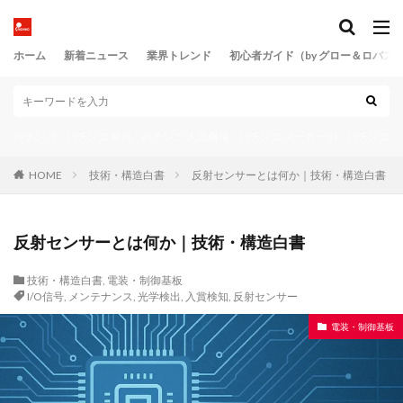
ホーム
新着ニュース
業界トレンド
初心者ガイド（by グロー＆ロバス
パチンコ
パチンコ 新台
パチンコ 人気機種
パチンコ メーカー別
パチンコ 
HOME
技術・構造白書
反射センサーとは何か｜技術・構造白書
反射センサーとは何か｜技術・構造白書
技術・構造白書
,
電装・制御基板
I/O信号
,
メンテナンス
,
光学検出
,
入賞検知
,
反射センサー
電装・制御基板