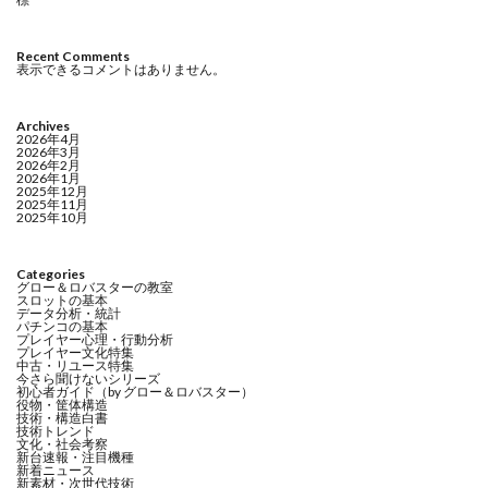
Recent Comments
表示できるコメントはありません。
Archives
2026年4月
2026年3月
2026年2月
2026年1月
2025年12月
2025年11月
2025年10月
Categories
グロー＆ロバスターの教室
スロットの基本
データ分析・統計
パチンコの基本
プレイヤー心理・行動分析
プレイヤー文化特集
中古・リユース特集
今さら聞けないシリーズ
初心者ガイド（by グロー＆ロバスター）
役物・筐体構造
技術・構造白書
技術トレンド
文化・社会考察
新台速報・注目機種
新着ニュース
新素材・次世代技術