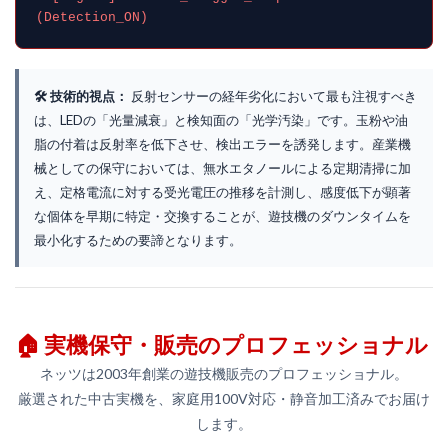
(Detection_ON)
🛠️ 技術的視点：
反射センサーの経年劣化において最も注視すべき
は、LEDの「光量減衰」と検知面の「光学汚染」です。玉粉や油
脂の付着は反射率を低下させ、検出エラーを誘発します。産業機
械としての保守においては、無水エタノールによる定期清掃に加
え、定格電流に対する受光電圧の推移を計測し、感度低下が顕著
な個体を早期に特定・交換することが、遊技機のダウンタイムを
最小化するための要諦となります。
🏠 実機保守・販売のプロフェッショナル
ネッツは2003年創業の遊技機販売のプロフェッショナル。
厳選された中古実機を、家庭用100V対応・静音加工済みでお届け
します。