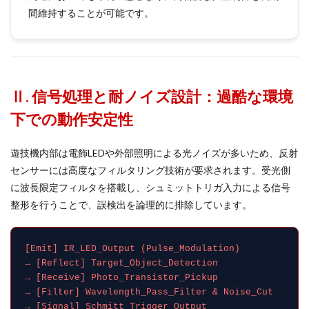
間維持することが可能です。
Ⅱ. 信号処理と耐ノイズ設計：過酷な環境
下での動作安定性
遊技機内部は電飾LEDや外部照明による光ノイズが多いため、反射
センサーには高度なフィルタリング技術が要求されます。受光側
に波長限定フィルタを搭載し、シュミットトリガ入力による信号
整形を行うことで、誤検出を論理的に排除しています。
[Emit] IR_LED_Output (Pulse_Modulation)
→ [Reflect] Target_Object_Detection
→ [Receive] Photo_Transistor_Pickup
→ [Filter] Wavelength_Pass_Filter & Noise_Cut
→ [Signal] Schmitt_Trigger_Output