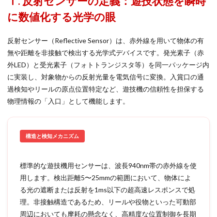
Ⅰ. 反射センサーの定義：遊技状態を瞬時
に数値化する光学の眼
反射センサー（Reflective Sensor）は、赤外線を用いて物体の有
無や距離を非接触で検出する光学式デバイスです。発光素子（赤
外LED）と受光素子（フォトトランジスタ等）を同一パッケージ内
に実装し、対象物からの反射光量を電気信号に変換。入賞口の通
過検知やリールの原点位置特定など、遊技機の信頼性を担保する
物理情報の「入口」として機能します。
構造と検知メカニズム
標準的な遊技機用センサーは、波長940nm帯の赤外線を使
用します。検出距離5〜25mmの範囲において、物体によ
る光の遮断または反射を1ms以下の超高速レスポンスで処
理。非接触構造であるため、リールや役物といった可動部
周辺においても摩耗の懸念なく、高精度な位置制御を長期