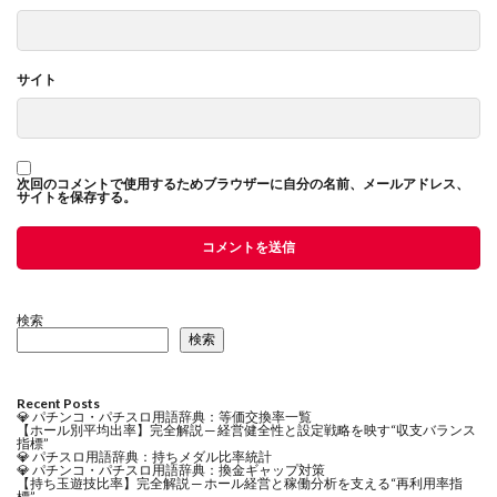
サイト
次回のコメントで使用するためブラウザーに自分の名前、メールアドレス、
サイトを保存する。
検索
検索
Recent Posts
💎 パチンコ・パチスロ用語辞典：等価交換率一覧
【ホール別平均出率】完全解説 ─ 経営健全性と設定戦略を映す“収支バランス
指標”
💎 パチスロ用語辞典：持ちメダル比率統計
💎 パチンコ・パチスロ用語辞典：換金ギャップ対策
【持ち玉遊技比率】完全解説 ─ ホール経営と稼働分析を支える“再利用率指
標”