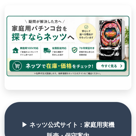
▶ ネッツ公式サイト：家庭用実機
販売・保守案内