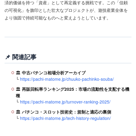
済的価値を持つ「資産」として再定義する挑戦です。この「信頼
の可視化」を旗印とした壮大なプロジェクトが、遊技産業全体を
より強固で持続可能なものへと変えようとしています。
📌 関連記事
🏛
中古パチンコ相場分析アーカイブ
└
https://pachi-matome.jp/chuuko-pachinko-souba/
🏛
再販回転率ランキング2025：市場の流動性を支配する機
種
└
https://pachi-matome.jp/turnover-ranking-2025/
🏛
パチンコ・スロット技術史：規制と適応の裏側
└
https://pachi-matome.jp/tech-history-regulation/