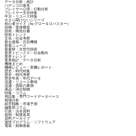
データ分析・統計
パチンコの基本
プレイヤー心理・行動分析
プレイヤー文化特集
中古・リユース特集
今さら聞けないシリーズ
初心者ガイド（by グロー＆ロバスター）
役物・筐体構造
技術・構造白書
技術トレンド
文化・社会考察
新台速報・注目機種
新着ニュース
新素材・次世代技術
業界トピックス・社会動向
業界トレンド
業界統計・データ分析
機種まとめ
機種レビュー・実機レポート
歴史・時代特集
歴史・時代考察
歴史年表・年代データ
流通・リユース事情
流通・買取の裏側
液晶・演出制御
特集・コラム
用語集・専門ワードデータベース
相場分析
経営戦略・市場予測
編集部コラム
行政・法令資料
規制・制度改革
資料アーカイブ
遊技プログラム・ソフトウェア
電装・制御基板