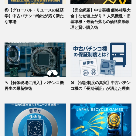
🌏【グローバル・リユースの経済
【完全網羅】中古実機 価格相場大
学】中古パチンコ輸出が拓く新た
全｜なぜ値上がり？ 人気機種・旧
な市場
基準機・最新台落ちの価格変動原
理と賢い購入術
🔧【解体現場に潜入】パチンコ機
🛠️ 【保証制度の真実】中古パチン
再生の最新技術
コ機の「長期保証」が消えた理由