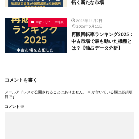
拓く新たな市場
2025年11月2日
中古・リユース特集
2026年5月11日
再販回転率ランキング2025：
中古市場で最も動いた機種と
は？【独占データ分析】
コメントを書く
メールアドレスが公開されることはありません。
※
が付いている欄は必須項
目です
コメント
※