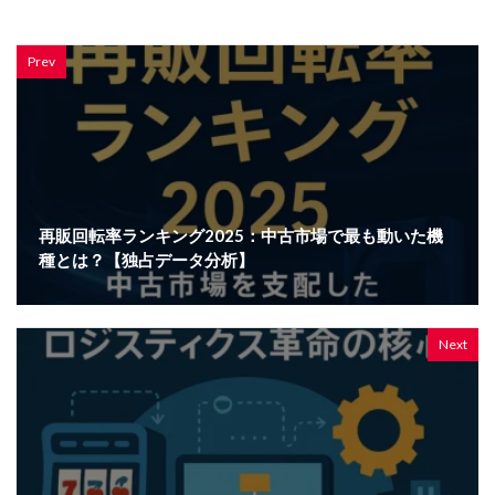
Prev
再販回転率ランキング2025：中古市場で最も動いた機
種とは？【独占データ分析】
Next