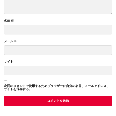
名前
※
メール
※
サイト
次回のコメントで使用するためブラウザーに自分の名前、メールアドレス、
サイトを保存する。