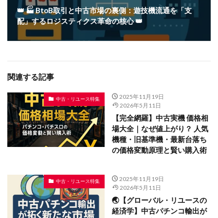
👑 🏭 BtoB取引と中古市場の裏側：遊技機流通を「支
配」するロジスティクス革命の核心 👑
関連する記事
2025年11月19日
中古・リユース特集
2026年5月11日
【完全網羅】中古実機 価格相
場大全｜なぜ値上がり？ 人気
機種・旧基準機・最新台落ち
の価格変動原理と賢い購入術
2025年11月19日
中古・リユース特集
2026年5月11日
🌏【グローバル・リユースの
経済学】中古パチンコ輸出が