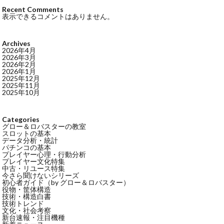
Recent Comments
表示できるコメントはありません。
Archives
2026年4月
2026年3月
2026年2月
2026年1月
2025年12月
2025年11月
2025年10月
Categories
グロー＆ロバスターの教室
スロットの基本
データ分析・統計
パチンコの基本
プレイヤー心理・行動分析
プレイヤー文化特集
中古・リユース特集
今さら聞けないシリーズ
初心者ガイド（by グロー＆ロバスター）
役物・筐体構造
技術・構造白書
技術トレンド
文化・社会考察
新台速報・注目機種