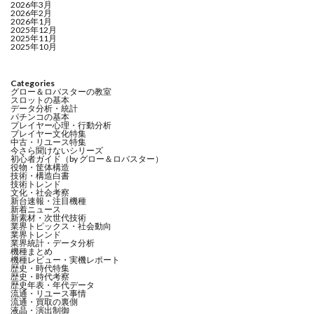
2026年3月
2026年2月
2026年1月
2025年12月
2025年11月
2025年10月
Categories
グロー＆ロバスターの教室
スロットの基本
データ分析・統計
パチンコの基本
プレイヤー心理・行動分析
プレイヤー文化特集
中古・リユース特集
今さら聞けないシリーズ
初心者ガイド（by グロー＆ロバスター）
役物・筐体構造
技術・構造白書
技術トレンド
文化・社会考察
新台速報・注目機種
新着ニュース
新素材・次世代技術
業界トピックス・社会動向
業界トレンド
業界統計・データ分析
機種まとめ
機種レビュー・実機レポート
歴史・時代特集
歴史・時代考察
歴史年表・年代データ
流通・リユース事情
流通・買取の裏側
液晶・演出制御