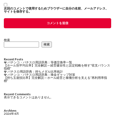
次回のコメントで使用するためブラウザーに自分の名前、メールアドレス、
サイトを保存する。
検索
検索
Recent Posts
💎 パチンコ・パチスロ用語辞典：等価交換率一覧
【ホール別平均出率】完全解説 ─ 経営健全性と設定戦略を映す“収支バランス
指標”
💎 パチスロ用語辞典：持ちメダル比率統計
💎 パチンコ・パチスロ用語辞典：換金ギャップ対策
【持ち玉遊技比率】完全解説 ─ ホール経営と稼働分析を支える“再利用率指
標”
Recent Comments
表示できるコメントはありません。
Archives
2026年4月