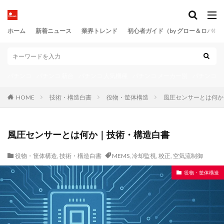
ホーム
新着ニュース
業界トレンド
初心者ガイド（by グロー＆ロバス
パチンコ
パチンコ 新台
パチンコ 人気機種
パチンコ メーカー別
パチンコ 
HOME
技術・構造白書
役物・筐体構造
風圧センサーとは何か
風圧センサーとは何か｜技術・構造白書
役物・筐体構造
,
技術・構造白書
MEMS
,
冷却監視
,
校正
,
空気流制御
役物・筐体構造