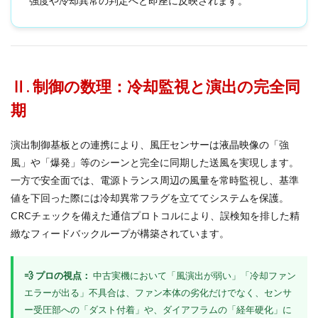
強度や冷却異常の判定へと即座に反映されます。
Ⅱ. 制御の数理：冷却監視と演出の完全同
期
演出制御基板との連携により、風圧センサーは液晶映像の「強
風」や「爆発」等のシーンと完全に同期した送風を実現します。
一方で安全面では、電源トランス周辺の風量を常時監視し、基準
値を下回った際には冷却異常フラグを立ててシステムを保護。
CRCチェックを備えた通信プロトコルにより、誤検知を排した精
緻なフィードバックループが構築されています。
💨 プロの視点：
中古実機において「風演出が弱い」「冷却ファン
エラーが出る」不具合は、ファン本体の劣化だけでなく、センサ
ー受圧部への「ダスト付着」や、ダイアフラムの「経年硬化」に