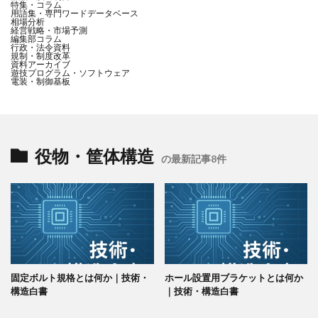
特集・コラム
用語集・専門ワードデータベース
相場分析
経営戦略・市場予測
編集部コラム
行政・法令資料
規制・制度改革
資料アーカイブ
遊技プログラム・ソフトウェア
電装・制御基板
役物・筐体構造
の最新記事8件
固定ボルト規格とは何か｜技術・
ホール設置用ブラケットとは何か
構造白書
｜技術・構造白書