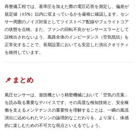
再整備工程では、基準圧を加えた際の電圧応答を測定し、偏差が
規定値（±5%）以内に収まっているかを厳格に確認します。セン
サー周囲のノイズ対策としてツイストペア配線やフェライトコア
の状態を点検。また、ファンの回転不良がセンサーエラーとして
誤検出されないよう、風路全体のインピーダンス（空気抵抗）を
正常化することで、長期設置においても安定した演出クオリティ
を維持しています。
📌 まとめ
風圧センサーは、遊技機という精密機械において「空気の言葉」
を読み取る重要なデバイスです。その高度な検知技術と、安全稼
働を支えるメンテナンスの重要性を理解することは、一瞬の風流
演出に込められたマシンの論理的なこだわりを、より深く、体感
的に楽しむための不可欠な視点といえるでしょう。