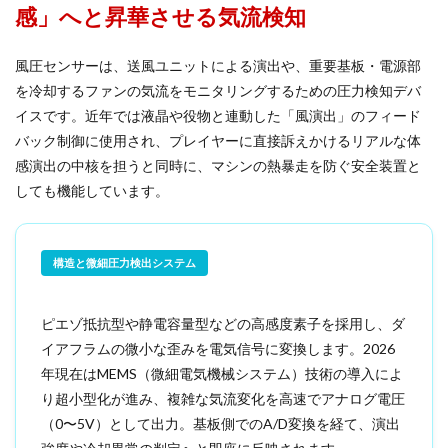
感」へと昇華させる気流検知
風圧センサーは、送風ユニットによる演出や、重要基板・電源部
を冷却するファンの気流をモニタリングするための圧力検知デバ
イスです。近年では液晶や役物と連動した「風演出」のフィード
バック制御に使用され、プレイヤーに直接訴えかけるリアルな体
感演出の中核を担うと同時に、マシンの熱暴走を防ぐ安全装置と
しても機能しています。
構造と微細圧力検出システム
ピエゾ抵抗型や静電容量型などの高感度素子を採用し、ダ
イアフラムの微小な歪みを電気信号に変換します。2026
年現在はMEMS（微細電気機械システム）技術の導入によ
り超小型化が進み、複雑な気流変化を高速でアナログ電圧
（0〜5V）として出力。基板側でのA/D変換を経て、演出