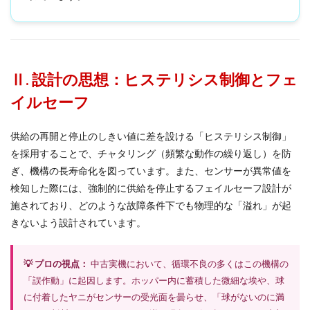
Ⅱ. 設計の思想：ヒステリシス制御とフェ
イルセーフ
供給の再開と停止のしきい値に差を設ける「ヒステリシス制御」
を採用することで、チャタリング（頻繁な動作の繰り返し）を防
ぎ、機構の長寿命化を図っています。また、センサーが異常値を
検知した際には、強制的に供給を停止するフェイルセーフ設計が
施されており、どのような故障条件下でも物理的な「溢れ」が起
きないよう設計されています。
💡 プロの視点：
中古実機において、循環不良の多くはこの機構の
「誤作動」に起因します。ホッパー内に蓄積した微細な埃や、球
に付着したヤニがセンサーの受光面を曇らせ、「球がないのに満