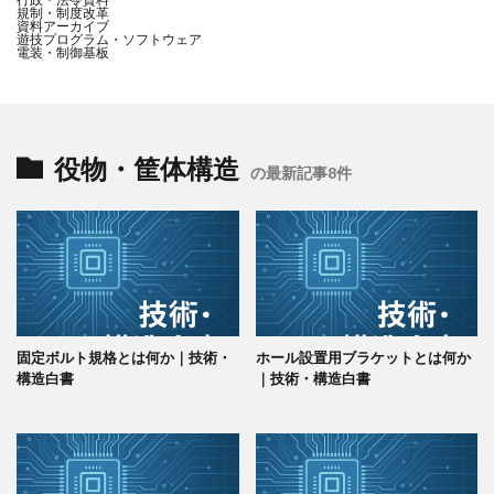
規制・制度改革
資料アーカイブ
遊技プログラム・ソフトウェア
電装・制御基板
役物・筐体構造
の最新記事8件
固定ボルト規格とは何か｜技術・
ホール設置用ブラケットとは何か
構造白書
｜技術・構造白書