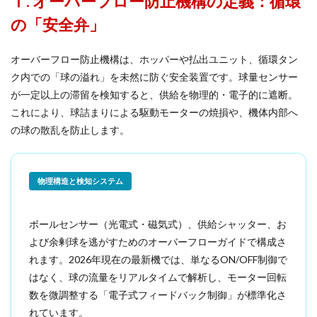
Ⅰ. オーバーフロー防止機構の定義：循環
の「安全弁」
オーバーフロー防止機構は、ホッパーや払出ユニット、循環タン
ク内での「球の溢れ」を未然に防ぐ安全装置です。球量センサー
が一定以上の滞留を検知すると、供給を物理的・電子的に遮断。
これにより、球詰まりによる駆動モーターの焼損や、機体内部へ
の球の散乱を防止します。
物理構造と検知システム
ボールセンサー（光電式・磁気式）、供給シャッター、お
よび余剰球を逃がすためのオーバーフローガイドで構成さ
れます。2026年現在の最新機では、単なるON/OFF制御で
はなく、球の流量をリアルタイムで解析し、モーター回転
数を微調整する「電子式フィードバック制御」が標準化さ
れています。