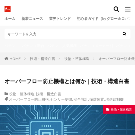
ホーム
新着ニュース
業界トレンド
初心者ガイド（by グロー＆ロバス
パチンコ
パチンコ 新台
パチンコ 人気機種
パチンコ メーカー別
パチンコ 
HOME
技術・構造白書
役物・筐体構造
オーバーフロー防止機
オーバーフロー防止機構とは何か｜技術・構造白書
役物・筐体構造
,
技術・構造白書
オーバーフロー防止機構
,
センサー制御
,
安全設計
,
循環装置
,
球供給制御
役物・筐体構造