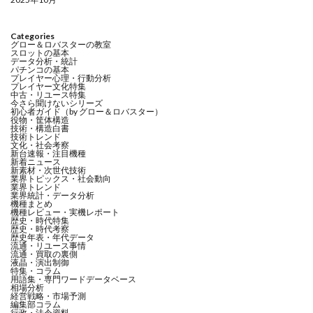
Categories
グロー＆ロバスターの教室
スロットの基本
データ分析・統計
パチンコの基本
プレイヤー心理・行動分析
プレイヤー文化特集
中古・リユース特集
今さら聞けないシリーズ
初心者ガイド（by グロー＆ロバスター）
役物・筐体構造
技術・構造白書
技術トレンド
文化・社会考察
新台速報・注目機種
新着ニュース
新素材・次世代技術
業界トピックス・社会動向
業界トレンド
業界統計・データ分析
機種まとめ
機種レビュー・実機レポート
歴史・時代特集
歴史・時代考察
歴史年表・年代データ
流通・リユース事情
流通・買取の裏側
液晶・演出制御
特集・コラム
用語集・専門ワードデータベース
相場分析
経営戦略・市場予測
編集部コラム
行政・法令資料