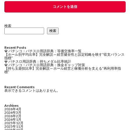
検索
検索
Recent Posts
💎 パチンコ・パチスロ用語辞典：等価交換率一覧
【ホール別平均出率】完全解説 ─ 経営健全性と設定戦略を映す“収支バランス
指標”
💎 パチスロ用語辞典：持ちメダル比率統計
💎 パチンコ・パチスロ用語辞典：換金ギャップ対策
【持ち玉遊技比率】完全解説 ─ ホール経営と稼働分析を支える“再利用率指
標”
Recent Comments
表示できるコメントはありません。
Archives
2026年4月
2026年3月
2026年2月
2026年1月
2025年12月
2025年11月
2025年10月