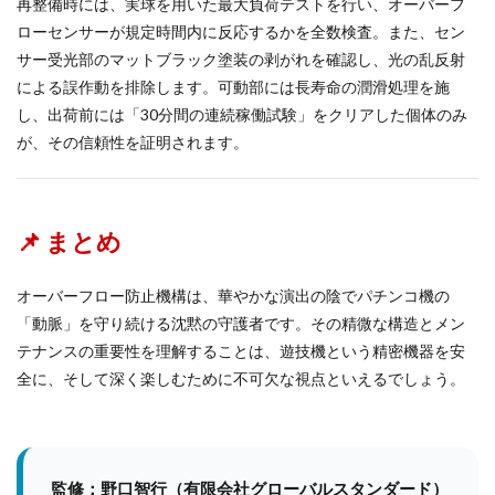
再整備時には、実球を用いた最大負荷テストを行い、オーバーフ
ローセンサーが規定時間内に反応するかを全数検査。また、セン
サー受光部のマットブラック塗装の剥がれを確認し、光の乱反射
による誤作動を排除します。可動部には長寿命の潤滑処理を施
し、出荷前には「30分間の連続稼働試験」をクリアした個体のみ
が、その信頼性を証明されます。
📌 まとめ
オーバーフロー防止機構は、華やかな演出の陰でパチンコ機の
「動脈」を守り続ける沈黙の守護者です。その精微な構造とメン
テナンスの重要性を理解することは、遊技機という精密機器を安
全に、そして深く楽しむために不可欠な視点といえるでしょう。
監修：野口智行（有限会社グローバルスタンダード）