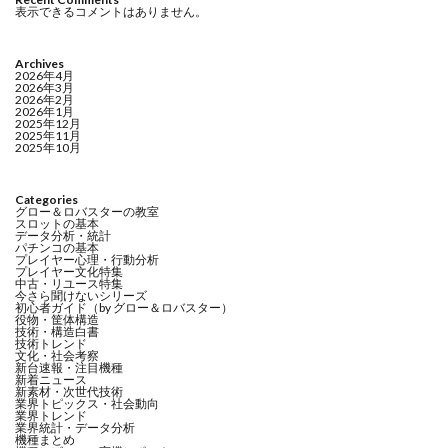
表示できるコメントはありません。
Archives
2026年4月
2026年3月
2026年2月
2026年1月
2025年12月
2025年11月
2025年10月
Categories
グロー＆ロバスターの教室
スロットの基本
データ分析・統計
パチンコの基本
プレイヤー心理・行動分析
プレイヤー文化特集
中古・リユース特集
今さら聞けないシリーズ
初心者ガイド（by グロー＆ロバスター）
役物・筐体構造
技術・構造白書
技術トレンド
文化・社会考察
新台速報・注目機種
新着ニュース
新素材・次世代技術
業界トピックス・社会動向
業界トレンド
業界統計・データ分析
機種まとめ