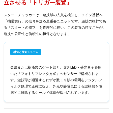
立させる「トリガー装置」
スタートチャッカーは、遊技球の入賞を検知し、メイン基板へ
「抽選実行」の信号を送る最重要ユニットです。遊技の根幹であ
る「スタートの成立」を物理的に担い、この装置の精度こそが、
遊技の公正性と信頼性の担保となります。
構造と検知システム
金属または樹脂製のゲート部と、赤外LED・受光素子を用
いた「フォトリフレクタ方式」のセンサーで構成されま
す。遊技球が通過するわずか数ミリ秒の瞬間をデジタルフ
ィルタ処理で正確に捉え、外光や静電気による誤検知を徹
底的に排除するシールド構造が採用されています。