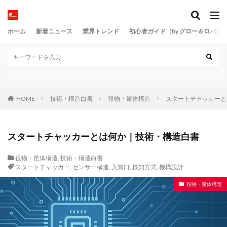
魔戒演出工学
黄金比
ホーム
新着ニュース
業界トレンド
初心者ガイド（by グロー＆ロバス
検索
パチンコ
パチンコ 新台
パチンコ 人気機種
パチンコ メーカー別
パチンコ 
HOME
技術・構造白書
役物・筐体構造
スタートチャッカーと
スタートチャッカーとは何か｜技術・構造白書
役物・筐体構造
,
技術・構造白書
スタートチャッカー
,
センサー構造
,
入賞口
,
検知方式
,
機構設計
役物・筐体構造