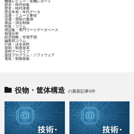
機種レビュー・実機レポート
歴史・時代特集
歴史・時代考察
歴史年表・年代データ
流通・リユース事情
流通・買取の裏側
液晶・演出制御
特集・コラム
用語集・専門ワードデータベース
相場分析
経営戦略・市場予測
編集部コラム
行政・法令資料
規制・制度改革
資料アーカイブ
遊技プログラム・ソフトウェア
電装・制御基板
役物・筐体構造
の最新記事8件