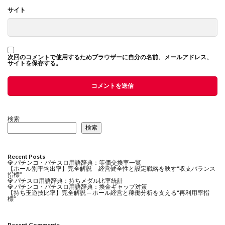
サイト
次回のコメントで使用するためブラウザーに自分の名前、メールアドレス、
サイトを保存する。
検索
検索
Recent Posts
💎 パチンコ・パチスロ用語辞典：等価交換率一覧
【ホール別平均出率】完全解説 ─ 経営健全性と設定戦略を映す“収支バランス
指標”
💎 パチスロ用語辞典：持ちメダル比率統計
💎 パチンコ・パチスロ用語辞典：換金ギャップ対策
【持ち玉遊技比率】完全解説 ─ ホール経営と稼働分析を支える“再利用率指
標”
Recent Comments